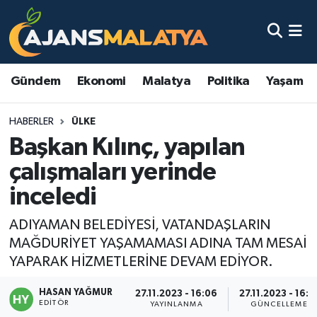
Asayiş
Malatya Nöbetçi Eczaneler
Gündem
Ekonomi
Malatya
Politika
Yaşam
Dünya
Malatya Hava Durumu
HABERLER
ÜLKE
Eğitim
Malatya Namaz Vakitleri
Başkan Kılınç, yapılan
Ekonomi
Malatya Trafik Yoğunluk Haritası
çalışmaları yerinde
inceledi
Gündem
TFF 3.Lig 2.Grup Puan Durumu ve Fikstür
ADIYAMAN BELEDİYESİ, VATANDAŞLARIN
Kadın
Tüm Manşetler
MAĞDURİYET YAŞAMAMASI ADINA TAM MESAİ
YAPARAK HİZMETLERİNE DEVAM EDİYOR.
Kültür & Sanat
Son Dakika Haberleri
HASAN YAĞMUR
27.11.2023 - 16:06
27.11.2023 - 16:1
EDITÖR
Magazin
Haber Arşivi
YAYINLANMA
GÜNCELLEME