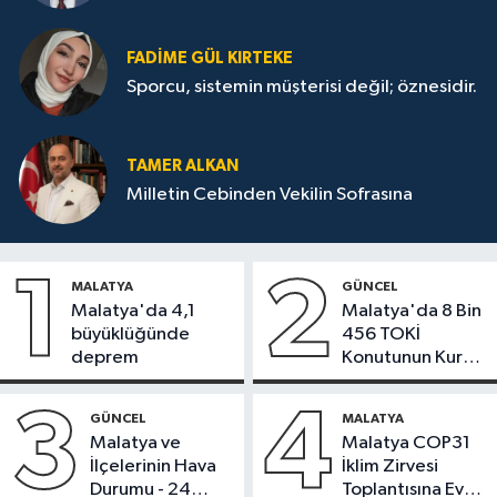
FADIME GÜL KIRTEKE
Sporcu, sistemin müşterisi değil; öznesidir.
TAMER ALKAN
Milletin Cebinden Vekilin Sofrasına
1
2
MALATYA
GÜNCEL
Malatya'da 4,1
Malatya'da 8 Bin
büyüklüğünde
456 TOKİ
deprem
Konutunun Kurası
Bugün Çekiliyor
3
4
GÜNCEL
MALATYA
Malatya ve
Malatya COP31
İlçelerinin Hava
İklim Zirvesi
Durumu - 24
Toplantısına Ev