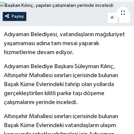
Politika
Paylaş
-
+
A
A
Sağlık
Adıyaman Belediyesi, vatandaşların mağduriyet
Spor
yaşamaması adına tam mesai yaparak
hizmetlerine devam ediyor.
Teknoloji
Adıyaman Belediye Başkanı Süleyman Kılınç,
Yaşam
Altınşehir Mahallesi sınırları içerisinde bulunan
Başak Küme Evlerindeki tahrip olan yollarda
gerçekleştirilen kilitli parke taşı döşeme
çalışmalarını yerinde inceledi.
Altınşehir Mahallesi sınırları içerisinde bulunan
Başak Küme Evlerindeki vatandaşların ulaşım