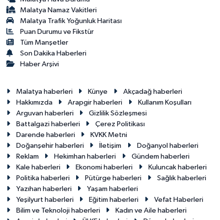
Malatya Namaz Vakitleri
Malatya Trafik Yoğunluk Haritası
Puan Durumu ve Fikstür
Tüm Manşetler
Son Dakika Haberleri
Haber Arşivi
Malatya haberleri
Künye
Akçadağ haberleri
Hakkımızda
Arapgir haberleri
Kullanım Koşulları
Arguvan haberleri
Gizlilik Sözleşmesi
Battalgazi haberleri
Çerez Politikası
Darende haberleri
KVKK Metni
Doğanşehir haberleri
İletişim
Doğanyol haberleri
Reklam
Hekimhan haberleri
Gündem haberleri
Kale haberleri
Ekonomi haberleri
Kuluncak haberleri
Politika haberleri
Pütürge haberleri
Sağlık haberleri
Yazıhan haberleri
Yaşam haberleri
Yeşilyurt haberleri
Eğitim haberleri
Vefat Haberleri
Bilim ve Teknoloji haberleri
Kadın ve Aile haberleri