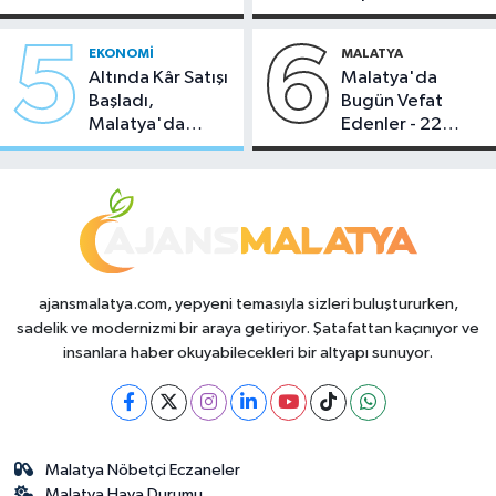
Temmuz 2026
Sahipliği Yaptı
5
6
EKONOMI
MALATYA
Altında Kâr Satışı
Malatya'da
Başladı,
Bugün Vefat
Malatya'da
Edenler - 22
Makas Ne
Temmuz 2026
Durumda?
ajansmalatya.com, yepyeni temasıyla sizleri buluştururken,
sadelik ve modernizmi bir araya getiriyor. Şatafattan kaçınıyor ve
insanlara haber okuyabilecekleri bir altyapı sunuyor.
Malatya Nöbetçi Eczaneler
Malatya Hava Durumu