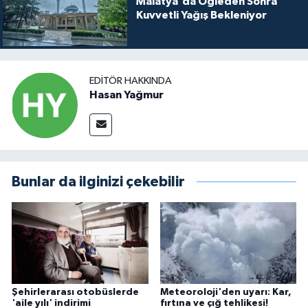
Malatya'da Öğleden Sonra
Kuvvetli Yağış Bekleniyor
EDITÖR HAKKINDA
Hasan Yağmur
Bunlar da ilginizi çekebilir
Şehirlerarası otobüslerde
Meteoroloji'den uyarı: Kar,
'aile yılı' indirimi
fırtına ve çığ tehlikesi!