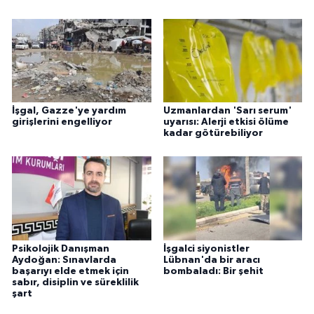
İşgal, Gazze'ye yardım
Uzmanlardan 'Sarı serum'
girişlerini engelliyor
uyarısı: Alerji etkisi ölüme
kadar götürebiliyor
Psikolojik Danışman
İşgalci siyonistler
Aydoğan: Sınavlarda
Lübnan'da bir aracı
başarıyı elde etmek için
bombaladı: Bir şehit
sabır, disiplin ve süreklilik
şart