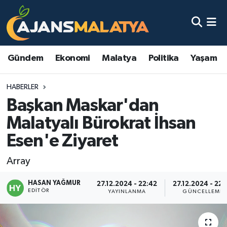
Asayiş
Malatya Nöbetçi Eczaneler
Gündem
Ekonomi
Malatya
Politika
Yaşam
Dünya
Malatya Hava Durumu
HABERLER
Eğitim
Malatya Namaz Vakitleri
Başkan Maskar'dan
Ekonomi
Malatya Trafik Yoğunluk Haritası
Malatyalı Bürokrat İhsan
Esen'e Ziyaret
Gündem
TFF 3.Lig 2.Grup Puan Durumu ve Fikstür
Array
Kadın
Tüm Manşetler
HASAN YAĞMUR
27.12.2024 - 22:42
27.12.2024 - 22:
EDITÖR
Kültür & Sanat
Son Dakika Haberleri
YAYINLANMA
GÜNCELLEME
Magazin
Haber Arşivi