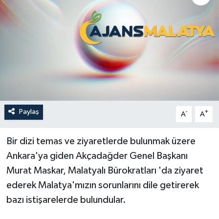
Politika
Sağlık
Spor
Teknoloji
Paylaş
-
+
A
A
Yaşam
Bir dizi temas ve ziyaretlerde bulunmak üzere
Ankara'ya giden Akçadağder Genel Başkanı
Murat Maskar, Malatyalı Bürokratları 'da ziyaret
ederek Malatya'mızın sorunlarını dile getirerek
bazı istişarelerde bulundular.