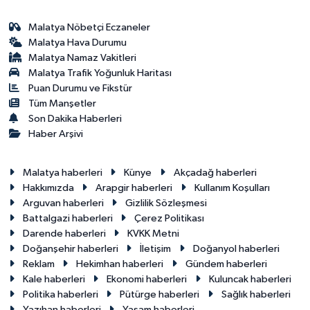
Malatya Nöbetçi Eczaneler
Malatya Hava Durumu
Malatya Namaz Vakitleri
Malatya Trafik Yoğunluk Haritası
Puan Durumu ve Fikstür
Tüm Manşetler
Son Dakika Haberleri
Haber Arşivi
Malatya haberleri
Künye
Akçadağ haberleri
Hakkımızda
Arapgir haberleri
Kullanım Koşulları
Arguvan haberleri
Gizlilik Sözleşmesi
Battalgazi haberleri
Çerez Politikası
Darende haberleri
KVKK Metni
Doğanşehir haberleri
İletişim
Doğanyol haberleri
Reklam
Hekimhan haberleri
Gündem haberleri
Kale haberleri
Ekonomi haberleri
Kuluncak haberleri
Politika haberleri
Pütürge haberleri
Sağlık haberleri
Yazıhan haberleri
Yaşam haberleri