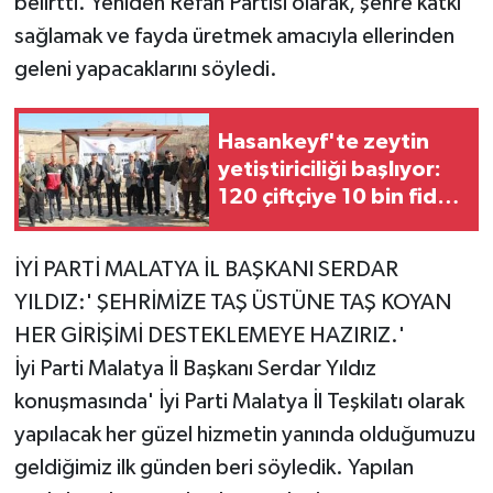
belirtti. Yeniden Refah Partisi olarak, şehre katkı
sağlamak ve fayda üretmek amacıyla ellerinden
geleni yapacaklarını söyledi.
Hasankeyf'te zeytin
yetiştiriciliği başlıyor:
120 çiftçiye 10 bin fidan
dağıtıldı
İYİ PARTİ MALATYA İL BAŞKANI SERDAR
YILDIZ:' ŞEHRİMİZE TAŞ ÜSTÜNE TAŞ KOYAN
HER GİRİŞİMİ DESTEKLEMEYE HAZIRIZ.'
İyi Parti Malatya İl Başkanı Serdar Yıldız
konuşmasında' İyi Parti Malatya İl Teşkilatı olarak
yapılacak her güzel hizmetin yanında olduğumuzu
geldiğimiz ilk günden beri söyledik. Yapılan