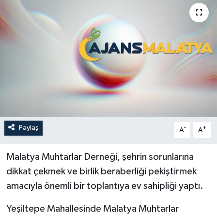
Politika
Sağlık
Spor
Teknoloji
Yaşam
Paylaş
-
+
A
A
Malatya Muhtarlar Derneği, şehrin sorunlarına
dikkat çekmek ve birlik beraberliği pekiştirmek
amacıyla önemli bir toplantıya ev sahipliği yaptı.
Yeşiltepe Mahallesinde Malatya Muhtarlar