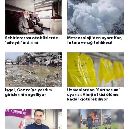
Şehirlerarası otobüslerde
Meteoroloji'den uyarı: Kar,
'aile yılı' indirimi
fırtına ve çığ tehlikesi!
İşgal, Gazze'ye yardım
Uzmanlardan 'Sarı serum'
girişlerini engelliyor
uyarısı: Alerji etkisi ölüme
kadar götürebiliyor