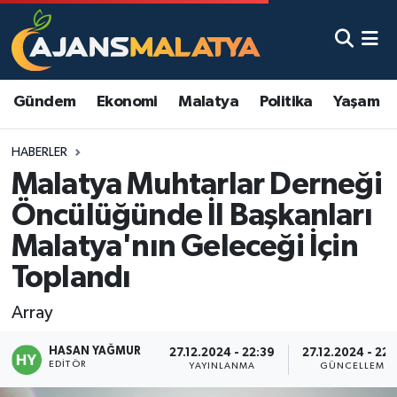
Asayiş
Malatya Nöbetçi Eczaneler
Gündem
Ekonomi
Malatya
Politika
Yaşam
Dünya
Malatya Hava Durumu
HABERLER
Eğitim
Malatya Namaz Vakitleri
Malatya Muhtarlar Derneği
Ekonomi
Malatya Trafik Yoğunluk Haritası
Öncülüğünde İl Başkanları
Malatya'nın Geleceği İçin
Gündem
TFF 3.Lig 2.Grup Puan Durumu ve Fikstür
Toplandı
Kadın
Tüm Manşetler
Array
Kültür & Sanat
Son Dakika Haberleri
HASAN YAĞMUR
27.12.2024 - 22:39
27.12.2024 - 22:
EDITÖR
YAYINLANMA
GÜNCELLEME
Magazin
Haber Arşivi