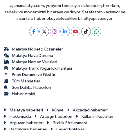
ajansmalatya.com, yepyeni temasıyla sizleri buluştururken,
sadelik ve modernizmi bir araya getiriyor. Şatafattan kaçınıyor ve
insanlara haber okuyabilecekleri bir altyapı sunuyor.
Malatya Nöbetçi Eczaneler
Malatya Hava Durumu
Malatya Namaz Vakitleri
Malatya Trafik Yoğunluk Haritası
Puan Durumu ve Fikstür
Tüm Manşetler
Son Dakika Haberleri
Haber Arşivi
Malatya haberleri
Künye
Akçadağ haberleri
Hakkımızda
Arapgir haberleri
Kullanım Koşulları
Arguvan haberleri
Gizlilik Sözleşmesi
Battalgazi haberleri
Çerez Politikası