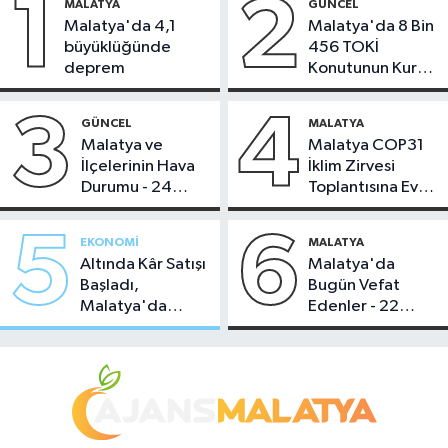
1
2
MALATYA
GÜNCEL
Malatya'da 4,1
Malatya'da 8 Bin
büyüklüğünde
456 TOKİ
deprem
Konutunun Kurası
Bugün Çekiliyor
3
4
GÜNCEL
MALATYA
Malatya ve
Malatya COP31
İlçelerinin Hava
İklim Zirvesi
Durumu - 24
Toplantısına Ev
Temmuz 2026
Sahipliği Yaptı
5
6
EKONOMI
MALATYA
Altında Kâr Satışı
Malatya'da
Başladı,
Bugün Vefat
Malatya'da
Edenler - 22
Makas Ne
Temmuz 2026
Durumda?