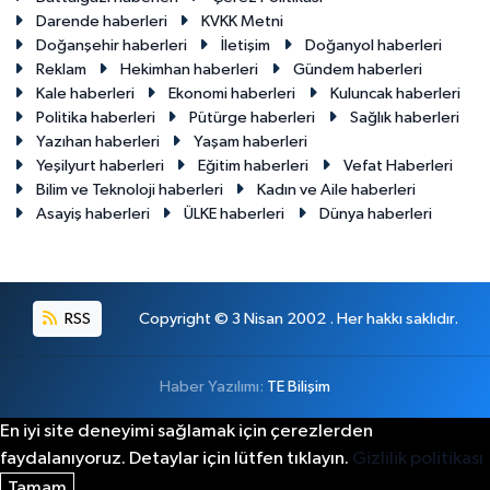
Darende haberleri
KVKK Metni
Doğanşehir haberleri
İletişim
Doğanyol haberleri
Reklam
Hekimhan haberleri
Gündem haberleri
Kale haberleri
Ekonomi haberleri
Kuluncak haberleri
Politika haberleri
Pütürge haberleri
Sağlık haberleri
Yazıhan haberleri
Yaşam haberleri
Yeşilyurt haberleri
Eğitim haberleri
Vefat Haberleri
Bilim ve Teknoloji haberleri
Kadın ve Aile haberleri
Asayiş haberleri
ÜLKE haberleri
Dünya haberleri
RSS
Copyright © 3 Nisan 2002 . Her hakkı saklıdır.
Haber Yazılımı:
TE Bilişim
En iyi site deneyimi sağlamak için çerezlerden
faydalanıyoruz. Detaylar için lütfen tıklayın.
Gizlilik politikası
Tamam