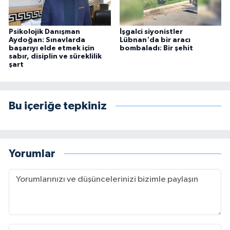
Psikolojik Danışman
İşgalci siyonistler
Aydoğan: Sınavlarda
Lübnan'da bir aracı
başarıyı elde etmek için
bombaladı: Bir şehit
sabır, disiplin ve süreklilik
şart
Bu içeriğe tepkiniz
Yorumlar