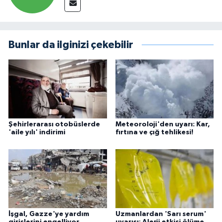
Bunlar da ilginizi çekebilir
Şehirlerarası otobüslerde
Meteoroloji'den uyarı: Kar,
'aile yılı' indirimi
fırtına ve çığ tehlikesi!
İşgal, Gazze'ye yardım
Uzmanlardan 'Sarı serum'
girişlerini engelliyor
uyarısı: Alerji etkisi ölüme