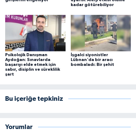
kadar götürebiliyor
Psikolojik Danışman
İşgalci siyonistler
Aydoğan: Sınavlarda
Lübnan'da bir aracı
başarıyı elde etmek için
bombaladı: Bir şehit
sabır, disiplin ve süreklilik
şart
Bu içeriğe tepkiniz
Yorumlar