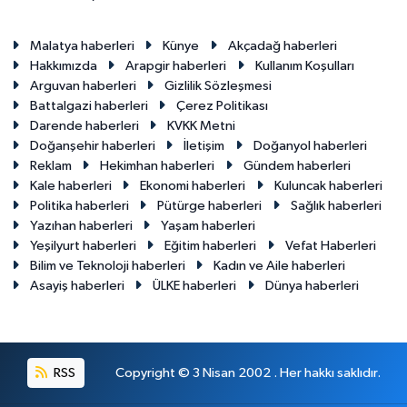
Malatya haberleri
Künye
Akçadağ haberleri
Hakkımızda
Arapgir haberleri
Kullanım Koşulları
Arguvan haberleri
Gizlilik Sözleşmesi
Battalgazi haberleri
Çerez Politikası
Darende haberleri
KVKK Metni
Doğanşehir haberleri
İletişim
Doğanyol haberleri
Reklam
Hekimhan haberleri
Gündem haberleri
Kale haberleri
Ekonomi haberleri
Kuluncak haberleri
Politika haberleri
Pütürge haberleri
Sağlık haberleri
Yazıhan haberleri
Yaşam haberleri
Yeşilyurt haberleri
Eğitim haberleri
Vefat Haberleri
Bilim ve Teknoloji haberleri
Kadın ve Aile haberleri
Asayiş haberleri
ÜLKE haberleri
Dünya haberleri
RSS
Copyright © 3 Nisan 2002 . Her hakkı saklıdır.