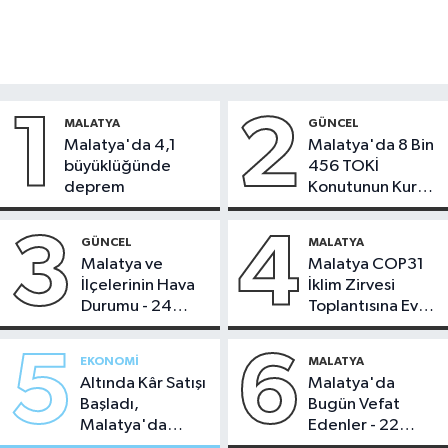
1
2
MALATYA
GÜNCEL
Malatya'da 4,1
Malatya'da 8 Bin
büyüklüğünde
456 TOKİ
deprem
Konutunun Kurası
Bugün Çekiliyor
3
4
GÜNCEL
MALATYA
Malatya ve
Malatya COP31
İlçelerinin Hava
İklim Zirvesi
Durumu - 24
Toplantısına Ev
Temmuz 2026
Sahipliği Yaptı
5
6
EKONOMI
MALATYA
Altında Kâr Satışı
Malatya'da
Başladı,
Bugün Vefat
Malatya'da
Edenler - 22
Makas Ne
Temmuz 2026