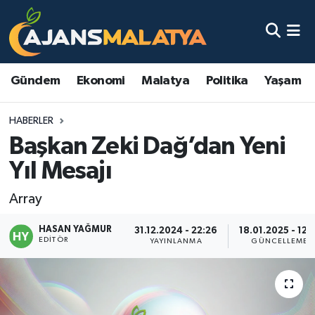
Asayiş
Malatya Nöbetçi Eczaneler
Gündem
Ekonomi
Malatya
Politika
Yaşam
Dünya
Malatya Hava Durumu
HABERLER
Eğitim
Malatya Namaz Vakitleri
Başkan Zeki Dağ’dan Yeni
Ekonomi
Malatya Trafik Yoğunluk Haritası
Yıl Mesajı
Gündem
TFF 3.Lig 2.Grup Puan Durumu ve Fikstür
Array
HASAN YAĞMUR
Kadın
Tüm Manşetler
31.12.2024 - 22:26
18.01.2025 - 12:
EDITÖR
YAYINLANMA
GÜNCELLEME
Kültür & Sanat
Son Dakika Haberleri
Magazin
Haber Arşivi