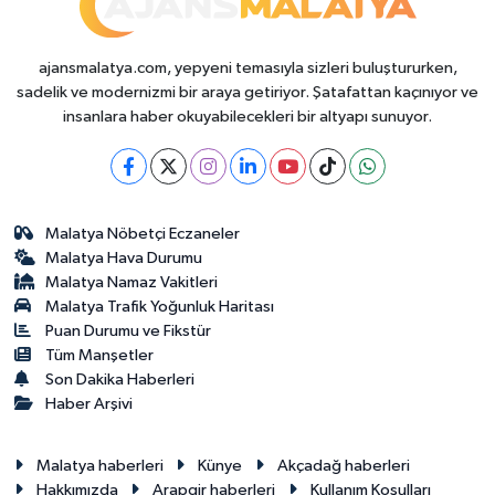
ajansmalatya.com, yepyeni temasıyla sizleri buluştururken,
sadelik ve modernizmi bir araya getiriyor. Şatafattan kaçınıyor ve
insanlara haber okuyabilecekleri bir altyapı sunuyor.
Malatya Nöbetçi Eczaneler
Malatya Hava Durumu
Malatya Namaz Vakitleri
Malatya Trafik Yoğunluk Haritası
Puan Durumu ve Fikstür
Tüm Manşetler
Son Dakika Haberleri
Haber Arşivi
Malatya haberleri
Künye
Akçadağ haberleri
Hakkımızda
Arapgir haberleri
Kullanım Koşulları