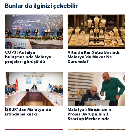
Bunlar da ilginizi çekebilir
COP31 Antalya
Altında Kâr Satışı Başladı,
buluşmasında Malatya
Malatya'da Makas Ne
projeleri görüşüldü
Durumda?
İŞKUR'dan Malatya'da
Malatyalı Girişimcinin
istihdama katkı
Projesi Avrupa'nın 3.
Startup Merkezinde