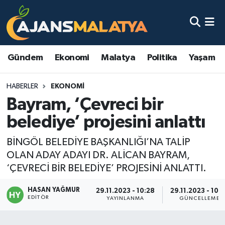
Asayiş
Malatya Nöbetçi Eczaneler
Gündem
Ekonomi
Malatya
Politika
Yaşam
Dünya
Malatya Hava Durumu
HABERLER
EKONOMI
Eğitim
Malatya Namaz Vakitleri
Bayram, ‘Çevreci bir
Ekonomi
Malatya Trafik Yoğunluk Haritası
belediye’ projesini anlattı
Gündem
TFF 3.Lig 2.Grup Puan Durumu ve Fikstür
BİNGÖL BELEDİYE BAŞKANLIĞI’NA TALİP
OLAN ADAY ADAYI DR. ALİCAN BAYRAM,
Kadın
Tüm Manşetler
‘ÇEVRECİ BİR BELEDİYE’ PROJESİNİ ANLATTI.
HASAN YAĞMUR
Kültür & Sanat
Son Dakika Haberleri
29.11.2023 - 10:28
29.11.2023 - 10:
EDITÖR
YAYINLANMA
GÜNCELLEME
Magazin
Haber Arşivi