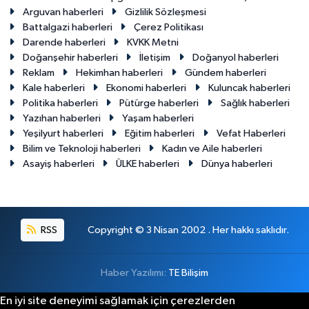
Arguvan haberleri
Gizlilik Sözleşmesi
Battalgazi haberleri
Çerez Politikası
Darende haberleri
KVKK Metni
Doğanşehir haberleri
İletişim
Doğanyol haberleri
Reklam
Hekimhan haberleri
Gündem haberleri
Kale haberleri
Ekonomi haberleri
Kuluncak haberleri
Politika haberleri
Pütürge haberleri
Sağlık haberleri
Yazıhan haberleri
Yaşam haberleri
Yeşilyurt haberleri
Eğitim haberleri
Vefat Haberleri
Bilim ve Teknoloji haberleri
Kadın ve Aile haberleri
Asayiş haberleri
ÜLKE haberleri
Dünya haberleri
RSS
Copyright © 3 Nisan 2002 . Her hakkı saklıdır.
Haber Yazılımı:
TE Bilişim
En iyi site deneyimi sağlamak için çerezlerden