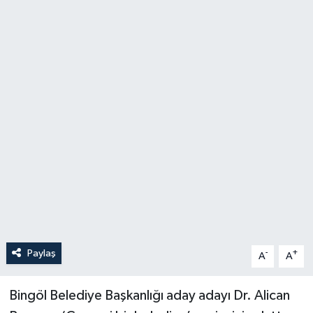
Politika
Sağlık
Spor
Teknoloji
Yaşam
Paylaş
-
+
A
A
Bingöl Belediye Başkanlığı aday adayı Dr. Alican