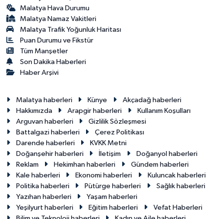
Malatya Hava Durumu
Malatya Namaz Vakitleri
Malatya Trafik Yoğunluk Haritası
Puan Durumu ve Fikstür
Tüm Manşetler
Son Dakika Haberleri
Haber Arşivi
Malatya haberleri
Künye
Akçadağ haberleri
Hakkımızda
Arapgir haberleri
Kullanım Koşulları
Arguvan haberleri
Gizlilik Sözleşmesi
Battalgazi haberleri
Çerez Politikası
Darende haberleri
KVKK Metni
Doğanşehir haberleri
İletişim
Doğanyol haberleri
Reklam
Hekimhan haberleri
Gündem haberleri
Kale haberleri
Ekonomi haberleri
Kuluncak haberleri
Politika haberleri
Pütürge haberleri
Sağlık haberleri
Yazıhan haberleri
Yaşam haberleri
Yeşilyurt haberleri
Eğitim haberleri
Vefat Haberleri
Bilim ve Teknoloji haberleri
Kadın ve Aile haberleri