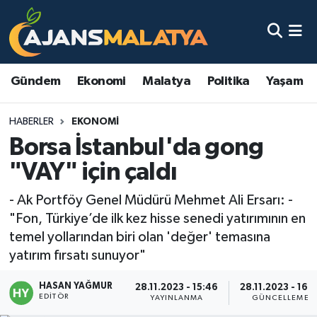
Asayiş
Malatya Nöbetçi Eczaneler
Gündem
Ekonomi
Malatya
Politika
Yaşam
Dünya
Malatya Hava Durumu
HABERLER
EKONOMI
Eğitim
Malatya Namaz Vakitleri
Borsa İstanbul'da gong
Ekonomi
Malatya Trafik Yoğunluk Haritası
"VAY" için çaldı
Gündem
TFF 3.Lig 2.Grup Puan Durumu ve Fikstür
- Ak Portföy Genel Müdürü Mehmet Ali Ersarı: -
"Fon, Türkiye’de ilk kez hisse senedi yatırımının en
Kadın
Tüm Manşetler
temel yollarından biri olan 'değer' temasına
yatırım fırsatı sunuyor"
Kültür & Sanat
Son Dakika Haberleri
HASAN YAĞMUR
28.11.2023 - 15:46
28.11.2023 - 16:1
EDITÖR
YAYINLANMA
GÜNCELLEME
Magazin
Haber Arşivi