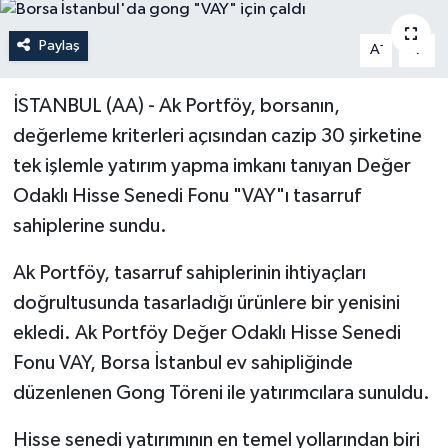
Politika
Paylaş
-
+
A
A
Sağlık
İSTANBUL (AA) - Ak Portföy, borsanın,
değerleme kriterleri açısından cazip 30 şirketine
Spor
tek işlemle yatırım yapma imkanı tanıyan Değer
Teknoloji
Odaklı Hisse Senedi Fonu "VAY"ı tasarruf
sahiplerine sundu.
Yaşam
Ak Portföy, tasarruf sahiplerinin ihtiyaçları
doğrultusunda tasarladığı ürünlere bir yenisini
ekledi. Ak Portföy Değer Odaklı Hisse Senedi
Fonu VAY, Borsa İstanbul ev sahipliğinde
düzenlenen Gong Töreni ile yatırımcılara sunuldu.
Hisse senedi yatırımının en temel yollarından biri