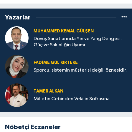
Yazarlar
MUHAMMED KEMAL GÜLŞEN
Dövüş Sanatlarında Yin ve Yang Dengesi:
Güç ve Sakinliğin Uyumu
FADIME GÜL KIRTEKE
Sporcu, sistemin müşterisi değil; öznesidir.
TAMER ALKAN
Milletin Cebinden Vekilin Sofrasına
Nöbetçi Eczaneler