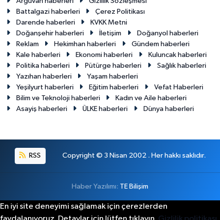
Arguvan haberleri
Gizlilik Sözleşmesi
Battalgazi haberleri
Çerez Politikası
Darende haberleri
KVKK Metni
Doğanşehir haberleri
İletişim
Doğanyol haberleri
Reklam
Hekimhan haberleri
Gündem haberleri
Kale haberleri
Ekonomi haberleri
Kuluncak haberleri
Politika haberleri
Pütürge haberleri
Sağlık haberleri
Yazıhan haberleri
Yaşam haberleri
Yeşilyurt haberleri
Eğitim haberleri
Vefat Haberleri
Bilim ve Teknoloji haberleri
Kadın ve Aile haberleri
Asayiş haberleri
ÜLKE haberleri
Dünya haberleri
RSS
Copyright © 3 Nisan 2002 . Her hakkı saklıdır.
Haber Yazılımı:
TE Bilişim
En iyi site deneyimi sağlamak için çerezlerden
faydalanıyoruz. Detaylar için lütfen tıklayın.
Gizlilik politikası