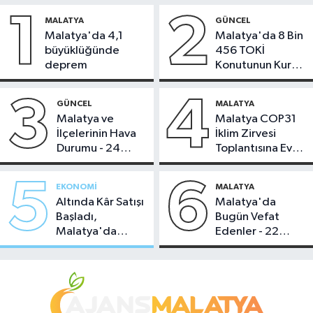
1
2
MALATYA
GÜNCEL
Malatya'da 4,1
Malatya'da 8 Bin
büyüklüğünde
456 TOKİ
deprem
Konutunun Kurası
Bugün Çekiliyor
3
4
GÜNCEL
MALATYA
Malatya ve
Malatya COP31
İlçelerinin Hava
İklim Zirvesi
Durumu - 24
Toplantısına Ev
Temmuz 2026
Sahipliği Yaptı
5
6
EKONOMI
MALATYA
Altında Kâr Satışı
Malatya'da
Başladı,
Bugün Vefat
Malatya'da
Edenler - 22
Makas Ne
Temmuz 2026
Durumda?