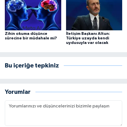
Zihin okuma düşünce
İletişim Başkanı Altun:
sürecine bir müdahale mi?
Türkiye uzayda kendi
uydusuyla var olacak
Bu içeriğe tepkiniz
Yorumlar