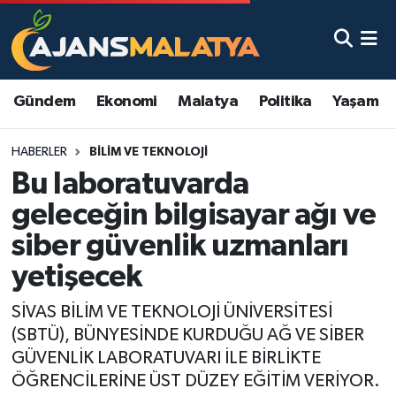
Asayiş
Malatya Nöbetçi Eczaneler
Gündem
Ekonomi
Malatya
Politika
Yaşam
Dünya
Malatya Hava Durumu
HABERLER
BILIM VE TEKNOLOJI
Eğitim
Malatya Namaz Vakitleri
Bu laboratuvarda
Ekonomi
Malatya Trafik Yoğunluk Haritası
geleceğin bilgisayar ağı ve
siber güvenlik uzmanları
Gündem
TFF 3.Lig 2.Grup Puan Durumu ve Fikstür
yetişecek
Kadın
Tüm Manşetler
SİVAS BİLİM VE TEKNOLOJİ ÜNİVERSİTESİ
(SBTÜ), BÜNYESİNDE KURDUĞU AĞ VE SİBER
Kültür & Sanat
Son Dakika Haberleri
GÜVENLİK LABORATUVARI İLE BİRLİKTE
ÖĞRENCİLERİNE ÜST DÜZEY EĞİTİM VERİYOR.
Magazin
Haber Arşivi