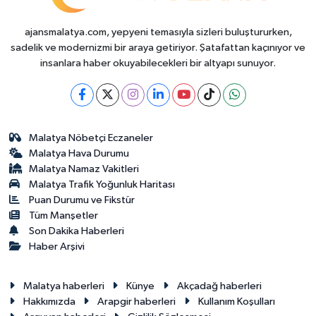
ajansmalatya.com, yepyeni temasıyla sizleri buluştururken,
sadelik ve modernizmi bir araya getiriyor. Şatafattan kaçınıyor ve
insanlara haber okuyabilecekleri bir altyapı sunuyor.
Malatya Nöbetçi Eczaneler
Malatya Hava Durumu
Malatya Namaz Vakitleri
Malatya Trafik Yoğunluk Haritası
Puan Durumu ve Fikstür
Tüm Manşetler
Son Dakika Haberleri
Haber Arşivi
Malatya haberleri
Künye
Akçadağ haberleri
Hakkımızda
Arapgir haberleri
Kullanım Koşulları