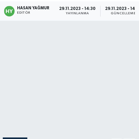
HASAN YAĞMUR
29.11.2023 - 14:30
29.11.2023 - 14:
Politika
EDITÖR
YAYINLANMA
GÜNCELLEME
Sağlık
Spor
Teknoloji
Yaşam