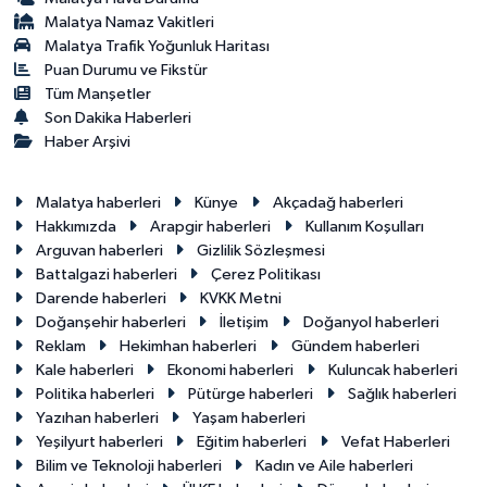
Malatya Namaz Vakitleri
Malatya Trafik Yoğunluk Haritası
Puan Durumu ve Fikstür
Tüm Manşetler
Son Dakika Haberleri
Haber Arşivi
Malatya haberleri
Künye
Akçadağ haberleri
Hakkımızda
Arapgir haberleri
Kullanım Koşulları
Arguvan haberleri
Gizlilik Sözleşmesi
Battalgazi haberleri
Çerez Politikası
Darende haberleri
KVKK Metni
Doğanşehir haberleri
İletişim
Doğanyol haberleri
Reklam
Hekimhan haberleri
Gündem haberleri
Kale haberleri
Ekonomi haberleri
Kuluncak haberleri
Politika haberleri
Pütürge haberleri
Sağlık haberleri
Yazıhan haberleri
Yaşam haberleri
Yeşilyurt haberleri
Eğitim haberleri
Vefat Haberleri
Bilim ve Teknoloji haberleri
Kadın ve Aile haberleri