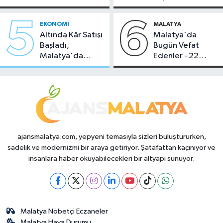
Temmuz 2026
Sahipliği Yaptı
5
6
EKONOMI
MALATYA
Altında Kâr Satışı
Malatya'da
Başladı,
Bugün Vefat
Malatya'da
Edenler - 22
Makas Ne
Temmuz 2026
Durumda?
ajansmalatya.com, yepyeni temasıyla sizleri buluştururken,
sadelik ve modernizmi bir araya getiriyor. Şatafattan kaçınıyor ve
insanlara haber okuyabilecekleri bir altyapı sunuyor.
Malatya Nöbetçi Eczaneler
Malatya Hava Durumu