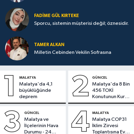
FADIME GÜL KIRTEKE
Sporcu, sistemin müşterisi değil; öznesidir.
TAMER ALKAN
Milletin Cebinden Vekilin Sofrasına
1
2
MALATYA
GÜNCEL
Malatya'da 4,1
Malatya'da 8 Bin
büyüklüğünde
456 TOKİ
deprem
Konutunun Kurası
Bugün Çekiliyor
3
4
GÜNCEL
MALATYA
Malatya ve
Malatya COP31
İlçelerinin Hava
İklim Zirvesi
Durumu - 24
Toplantısına Ev