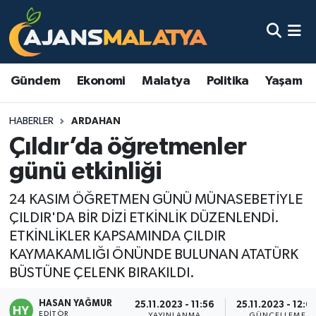
Asayiş
Malatya Nöbetçi Eczaneler
Gündem
Ekonomi
Malatya
Politika
Yaşam
Dünya
Malatya Hava Durumu
HABERLER
ARDAHAN
Eğitim
Malatya Namaz Vakitleri
Çıldır’da öğretmenler
Ekonomi
Malatya Trafik Yoğunluk Haritası
günü etkinliği
Gündem
TFF 3.Lig 2.Grup Puan Durumu ve Fikstür
24 KASIM ÖĞRETMEN GÜNÜ MÜNASEBETİYLE
ÇILDIR'DA BİR DİZİ ETKİNLİK DÜZENLENDİ.
Kadın
Tüm Manşetler
ETKİNLİKLER KAPSAMINDA ÇILDIR
KAYMAKAMLIĞI ÖNÜNDE BULUNAN ATATÜRK
Kültür & Sanat
Son Dakika Haberleri
BÜSTÜNE ÇELENK BIRAKILDI.
HASAN YAĞMUR
Magazin
Haber Arşivi
25.11.2023 - 11:56
25.11.2023 - 12:0
EDITÖR
YAYINLANMA
GÜNCELLEME