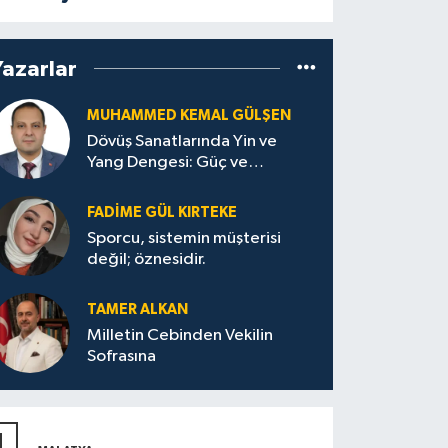
Yazarlar
MUHAMMED KEMAL GÜLŞEN
Dövüş Sanatlarında Yin ve
Yang Dengesi: Güç ve
Sakinliğin Uyumu
FADIME GÜL KIRTEKE
Sporcu, sistemin müşterisi
değil; öznesidir.
TAMER ALKAN
Milletin Cebinden Vekilin
Sofrasına