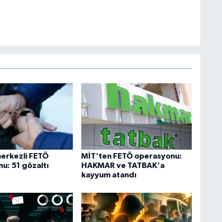
merkezli FETÖ
MİT'ten FETÖ operasyonu:
u: 51 gözaltı
HAKMAR ve TATBAK'a
kayyum atandı