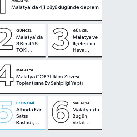
1
MALATYA
Malatya'da 4,1 büyüklüğünde deprem
2
3
GÜNCEL
GÜNCEL
Malatya'da
Malatya ve
8 Bin 456
İlçelerinin
TOKİ
Hava
Konutunun
Durumu -
Kurası
24
4
Bugün
Temmuz
MALATYA
Çekiliyor
2026
Malatya COP31 İklim Zirvesi
Toplantısına Ev Sahipliği Yaptı
5
6
EKONOMI
MALATYA
Altında Kâr
Malatya'da
Satışı
Bugün
Başladı,
Vefat
Malatya'da
Edenler -
Makas Ne
22 Temmuz