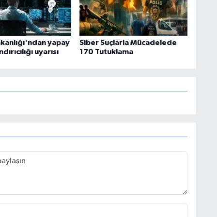
akanlığı'ndan yapay
Siber Suçlarla Mücadelede
dırıcılığı uyarısı
170 Tutuklama