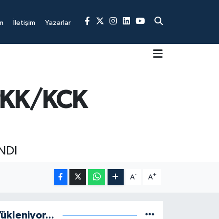
m
İletişim
Yazarlar
5 PKK/KCK
NDI
-
+
A
A
ükleniyor...