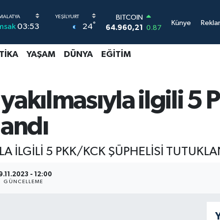
BITCOIN
64.960,21
0.87
Künye
Rekla
°
24
msak
03:53
DOLAR
47,7436
0.18
EURO
TIKA
YAŞAM
DÜNYA
EĞITIM
55,2510
0.32
STERLİN
64,4811
0.38
yakılmasıyla ilgili 
GRAM ALTIN
6648.99
2.59
BİST100
landı
13.773
-19
A İLGİLİ 5 PKK/KCK ŞÜPHELİSİ TUTUKLA
9.11.2023 - 12:00
GÜNCELLEME
Y