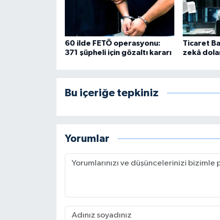
60 ilde FETÖ operasyonu:
Ticaret B
371 şüpheli için gözaltı kararı
zekâ dolan
Bu içeriğe tepkiniz
Yorumlar