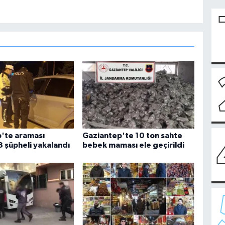
'te araması
Gaziantep'te 10 ton sahte
3 şüpheli yakalandı
bebek maması ele geçirildi