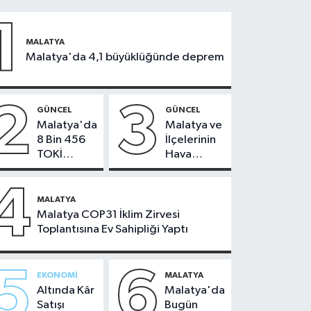
1
MALATYA
Malatya'da 4,1 büyüklüğünde deprem
2
3
GÜNCEL
GÜNCEL
Malatya'da
Malatya ve
8 Bin 456
İlçelerinin
TOKİ
Hava
Konutunun
Durumu -
Kurası
24
4
Bugün
Temmuz
MALATYA
Çekiliyor
2026
Malatya COP31 İklim Zirvesi
Toplantısına Ev Sahipliği Yaptı
5
6
EKONOMI
MALATYA
Altında Kâr
Malatya'da
Satışı
Bugün