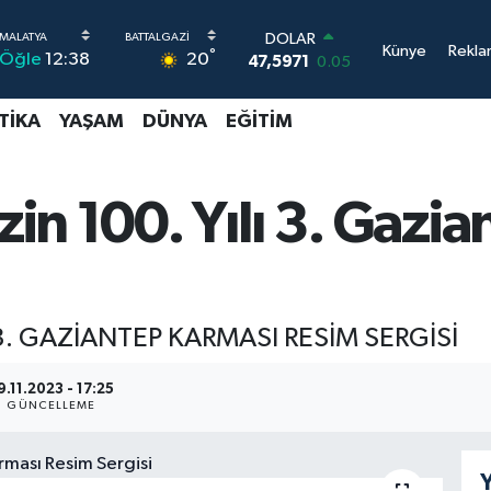
DOLAR
Künye
Rekla
°
20
Öğle
12:38
47,5971
0.05
EURO
55,1336
0.18
TIKA
YAŞAM
DÜNYA
EĞITIM
STERLİN
64,2534
0.22
GRAM ALTIN
6527.85
0.54
in 100. Yılı 3. Gazi
BİST100
13.703
11
BITCOIN
64.475,47
0.66
3. GAZİANTEP KARMASI RESİM SERGİSİ
9.11.2023 - 17:25
GÜNCELLEME
Y