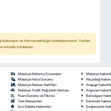
ş bulunuyor ve tüm sorumluluğu üstleniyorsunuz. Yazılan
de sorumlu tutulamaz.
Malatya Nöbetçi Eczaneler
Malatya haberl
Malatya Hava Durumu
Akçadağ haberl
Malatya Namaz Vakitleri
Arapgir haberle
Malatya Trafik Yoğunluk Haritası
Arguvan haberl
Puan Durumu ve Fikstür
Battalgazi habe
Tüm Manşetler
Darende haberl
Son Dakika Haberleri
Doğanşehir hab