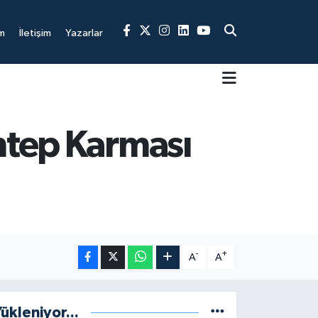
m
İletişim
Yazarlar
antep Karması
-
+
A
A
ükleniyor...