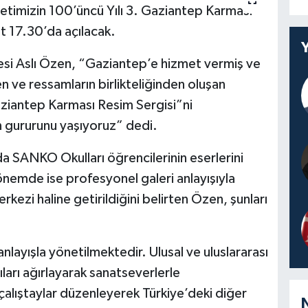
timizin 100’üncü Yılı 3. Gaziantep Karması
t 17.30’da açılacak.
esi Aslı Özen, “Gaziantep’e hizmet vermiş ve
 ve ressamların birlikteliğinden oluşan
aziantep Karması Resim Sergisi”ni
n gururunu yaşıyoruz” dedi.
a SANKO Okulları öğrencilerinin eserlerini
önemde ise profesyonel galeri anlayışıyla
kezi haline getirildiğini belirten Özen, şunları
layışla yönetilmektedir. Ulusal ve uluslararası
ları ağırlayarak sanatseverlerle
 çalıştaylar düzenleyerek Türkiye’deki diğer