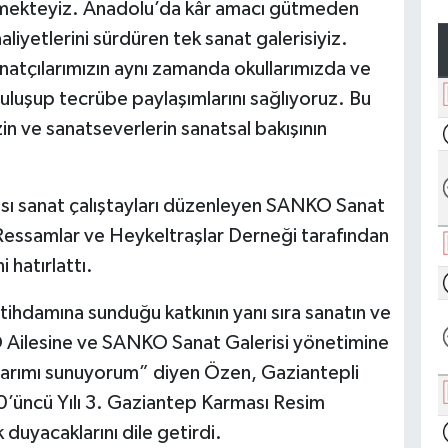
etmekteyiz. Anadolu’da kâr amacı gütmeden
liyetlerini sürdüren tek sanat galerisiyiz.
atçılarımızın aynı zamanda okullarımızda ve
uluşup tecrübe paylaşımlarını sağlıyoruz. Bu
n ve sanatseverlerin sanatsal bakışının
ası sanat çalıştayları düzenleyen SANKO Sanat
ş Ressamlar ve Heykeltraşlar Derneği tarafından
i hatırlattı.
stihdamına sunduğu katkının yanı sıra sanatın ve
O Ailesine ve SANKO Sanat Galerisi yönetimine
nlarımı sunuyorum” diyen Özen, Gaziantepli
0’üncü Yılı 3. Gaziantep Karması Resim
duyacaklarını dile getirdi.