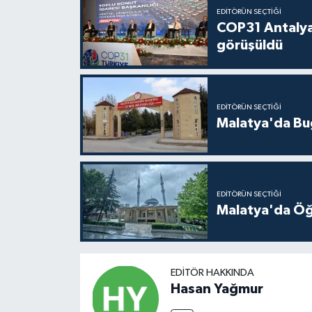
EDITÖRÜN SEÇTIĞI
COP31 Antalya
görüşüldü
EDITÖRÜN SEÇTIĞI
Malatya'da Bu
EDITÖRÜN SEÇTIĞI
Malatya'da Öğ
EDITÖR HAKKINDA
Hasan Yağmur