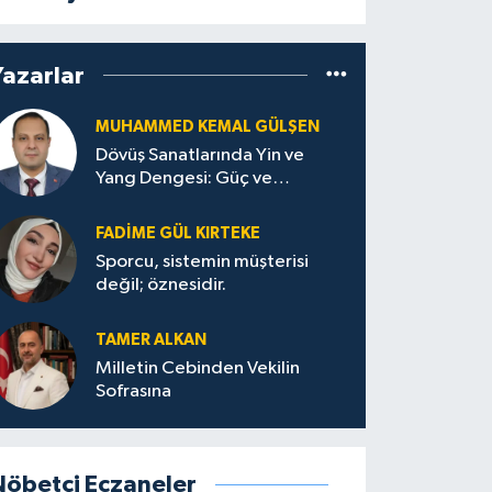
Yazarlar
MUHAMMED KEMAL GÜLŞEN
Dövüş Sanatlarında Yin ve
Yang Dengesi: Güç ve
Sakinliğin Uyumu
FADIME GÜL KIRTEKE
Sporcu, sistemin müşterisi
değil; öznesidir.
TAMER ALKAN
Milletin Cebinden Vekilin
Sofrasına
Nöbetçi Eczaneler