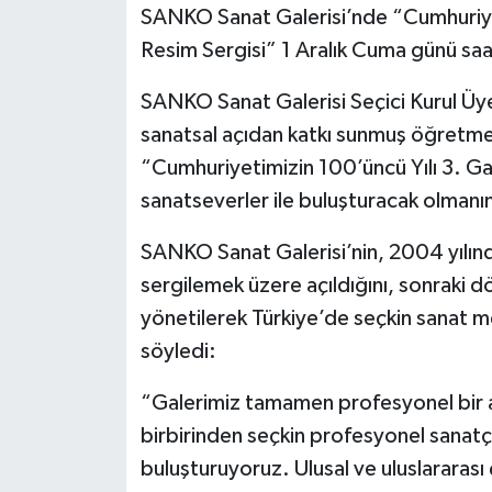
SANKO Sanat Galerisi’nde “Cumhuriye
Politika
Resim Sergisi” 1 Aralık Cuma günü saa
Sağlık
SANKO Sanat Galerisi Seçici Kurul Üy
sanatsal açıdan katkı sunmuş öğretmen
Spor
“Cumhuriyetimizin 100’üncü Yılı 3. G
sanatseverler ile buluşturacak olmanı
Teknoloji
SANKO Sanat Galerisi’nin, 2004 yılınd
Yaşam
sergilemek üzere açıldığını, sonraki d
yönetilerek Türkiye’de seçkin sanat mer
söyledi:
“Galerimiz tamamen profesyonel bir an
birbirinden seçkin profesyonel sanatçı
buluşturuyoruz. Ulusal ve uluslararası