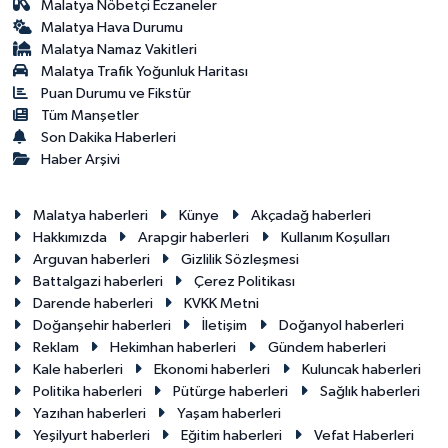
Malatya Nöbetçi Eczaneler
Malatya Hava Durumu
Malatya Namaz Vakitleri
Malatya Trafik Yoğunluk Haritası
Puan Durumu ve Fikstür
Tüm Manşetler
Son Dakika Haberleri
Haber Arşivi
Malatya haberleri
Künye
Akçadağ haberleri
Hakkımızda
Arapgir haberleri
Kullanım Koşulları
Arguvan haberleri
Gizlilik Sözleşmesi
Battalgazi haberleri
Çerez Politikası
Darende haberleri
KVKK Metni
Doğanşehir haberleri
İletişim
Doğanyol haberleri
Reklam
Hekimhan haberleri
Gündem haberleri
Kale haberleri
Ekonomi haberleri
Kuluncak haberleri
Politika haberleri
Pütürge haberleri
Sağlık haberleri
Yazıhan haberleri
Yaşam haberleri
Yeşilyurt haberleri
Eğitim haberleri
Vefat Haberleri