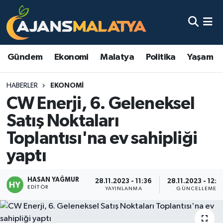
Asayiş
Malatya Nöbetçi Eczaneler
Gündem
Ekonomi
Malatya
Politika
Yaşam
Dünya
Malatya Hava Durumu
HABERLER
EKONOMI
Eğitim
Malatya Namaz Vakitleri
CW Enerji, 6. Geleneksel
Ekonomi
Malatya Trafik Yoğunluk Haritası
Satış Noktaları
Toplantısı'na ev sahipliği
Gündem
TFF 3.Lig 2.Grup Puan Durumu ve Fikstür
yaptı
Kadın
Tüm Manşetler
HASAN YAĞMUR
28.11.2023 - 11:36
28.11.2023 - 12:0
EDITÖR
Kültür & Sanat
Son Dakika Haberleri
YAYINLANMA
GÜNCELLEME
Magazin
Haber Arşivi