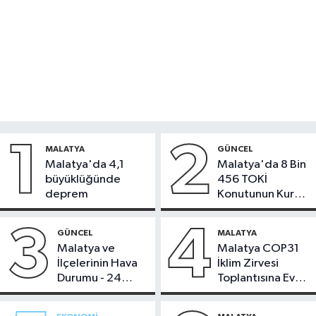
1
2
MALATYA
GÜNCEL
Malatya'da 4,1
Malatya'da 8 Bin
büyüklüğünde
456 TOKİ
deprem
Konutunun Kurası
Bugün Çekiliyor
3
4
GÜNCEL
MALATYA
Malatya ve
Malatya COP31
İlçelerinin Hava
İklim Zirvesi
Durumu - 24
Toplantısına Ev
Temmuz 2026
Sahipliği Yaptı