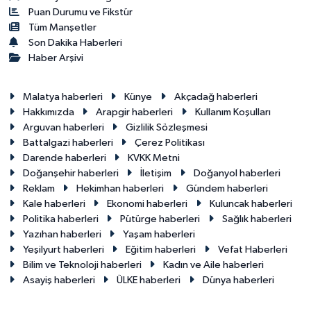
Puan Durumu ve Fikstür
Tüm Manşetler
Son Dakika Haberleri
Haber Arşivi
Malatya haberleri
Künye
Akçadağ haberleri
Hakkımızda
Arapgir haberleri
Kullanım Koşulları
Arguvan haberleri
Gizlilik Sözleşmesi
Battalgazi haberleri
Çerez Politikası
Darende haberleri
KVKK Metni
Doğanşehir haberleri
İletişim
Doğanyol haberleri
Reklam
Hekimhan haberleri
Gündem haberleri
Kale haberleri
Ekonomi haberleri
Kuluncak haberleri
Politika haberleri
Pütürge haberleri
Sağlık haberleri
Yazıhan haberleri
Yaşam haberleri
Yeşilyurt haberleri
Eğitim haberleri
Vefat Haberleri
Bilim ve Teknoloji haberleri
Kadın ve Aile haberleri
Asayiş haberleri
ÜLKE haberleri
Dünya haberleri