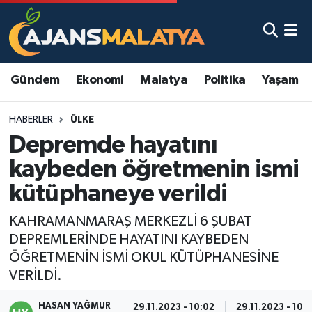
Asayiş
Malatya Nöbetçi Eczaneler
Gündem
Ekonomi
Malatya
Politika
Yaşam
Dünya
Malatya Hava Durumu
HABERLER
ÜLKE
Eğitim
Malatya Namaz Vakitleri
Depremde hayatını
Ekonomi
Malatya Trafik Yoğunluk Haritası
kaybeden öğretmenin ismi
kütüphaneye verildi
Gündem
TFF 3.Lig 2.Grup Puan Durumu ve Fikstür
KAHRAMANMARAŞ MERKEZLİ 6 ŞUBAT
Kadın
Tüm Manşetler
DEPREMLERİNDE HAYATINI KAYBEDEN
ÖĞRETMENİN İSMİ OKUL KÜTÜPHANESİNE
Kültür & Sanat
Son Dakika Haberleri
VERİLDİ.
Magazin
Haber Arşivi
HASAN YAĞMUR
29.11.2023 - 10:02
29.11.2023 - 10: