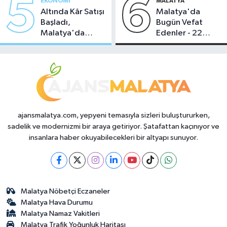
5
6
EKONOMI
MALATYA
Altında Kâr Satışı
Malatya'da
Başladı,
Bugün Vefat
Malatya'da
Edenler - 22
Makas Ne
Temmuz 2026
Durumda?
ajansmalatya.com, yepyeni temasıyla sizleri buluştururken,
sadelik ve modernizmi bir araya getiriyor. Şatafattan kaçınıyor ve
insanlara haber okuyabilecekleri bir altyapı sunuyor.
Malatya Nöbetçi Eczaneler
Malatya Hava Durumu
Malatya Namaz Vakitleri
Malatya Trafik Yoğunluk Haritası