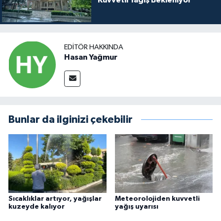
Kuvvetli Yağış Bekleniyor
EDITÖR HAKKINDA
Hasan Yağmur
Bunlar da ilginizi çekebilir
Sıcaklıklar artıyor, yağışlar
Meteorolojiden kuvvetli
kuzeyde kalıyor
yağış uyarısı