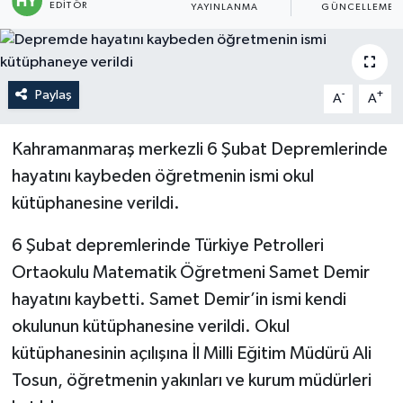
EDITÖR
YAYINLANMA
GÜNCELLEME
Politika
Sağlık
Paylaş
-
+
A
A
Spor
Kahramanmaraş merkezli 6 Şubat Depremlerinde
Teknoloji
hayatını kaybeden öğretmenin ismi okul
kütüphanesine verildi.
Yaşam
6 Şubat depremlerinde Türkiye Petrolleri
Ortaokulu Matematik Öğretmeni Samet Demir
hayatını kaybetti. Samet Demir’in ismi kendi
okulunun kütüphanesine verildi. Okul
kütüphanesinin açılışına İl Milli Eğitim Müdürü Ali
Tosun, öğretmenin yakınları ve kurum müdürleri