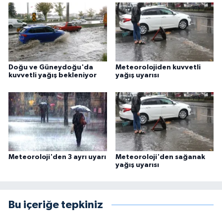
Doğu ve Güneydoğu'da
Meteorolojiden kuvvetli
kuvvetli yağış bekleniyor
yağış uyarısı
Meteoroloji'den 3 ayrı uyarı
Meteoroloji'den sağanak
yağış uyarısı
Bu içeriğe tepkiniz