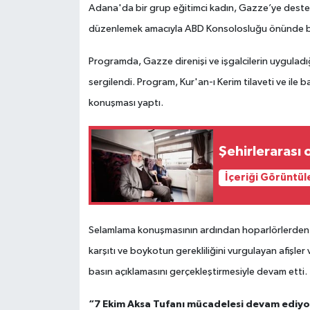
Adana'da bir grup eğitimci kadın, Gazze’ye destek 
düzenlemek amacıyla ABD Konsolosluğu önünde bir
Programda, Gazze direnişi ve işgalcilerin uyguladığı
sergilendi.
Program, Kur'an-ı Kerim tilaveti ve ile
konuşması yaptı.
Şehirlerarası o
İçeriği Görüntül
Selamlama konuşmasının ardından hoparlörlerden Ga
karşıtı ve boykotun gerekliliğini vurgulayan afişler
basın açıklamasını gerçekleştirmesiyle devam etti.
“7 Ekim Aksa Tufanı mücadelesi devam ediy