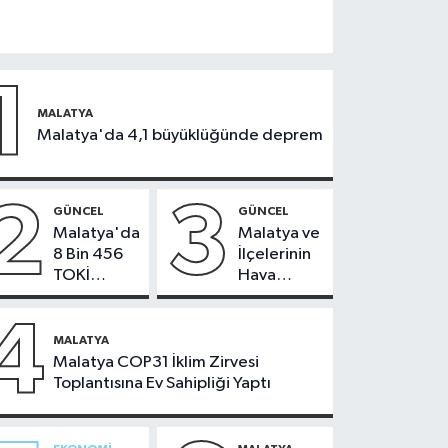
1
MALATYA
Malatya'da 4,1 büyüklüğünde deprem
2
3
GÜNCEL
GÜNCEL
Malatya'da
Malatya ve
8 Bin 456
İlçelerinin
TOKİ
Hava
Konutunun
Durumu -
Kurası
24
4
Bugün
Temmuz
MALATYA
Çekiliyor
2026
Malatya COP31 İklim Zirvesi
Toplantısına Ev Sahipliği Yaptı