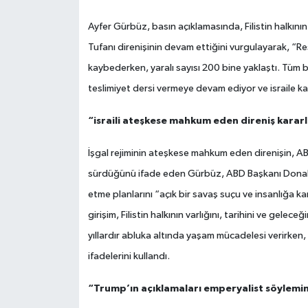
Ayfer Gürbüz, basın açıklamasında, Filistin halkının
Tufanı direnişinin devam ettiğini vurgulayarak, “R
kaybederken, yaralı sayısı 200 bine yaklaştı. Tüm 
teslimiyet dersi vermeye devam ediyor ve israile kar
“israili ateşkese mahkum eden direniş kararl
İşgal rejiminin ateşkese mahkum eden direnişin, ABD
sürdüğünü ifade eden Gürbüz, ABD Başkanı Donald
etme planlarını “açık bir savaş suçu ve insanlığa k
girişim, Filistin halkının varlığını, tarihini ve gelec
yıllardır abluka altında yaşam mücadelesi verirken,
ifadelerini kullandı.
“Trump’ın açıklamaları emperyalist söylemin