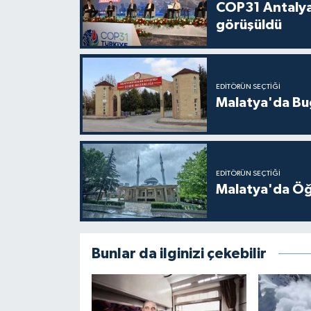
COP31 Antalya
görüşüldü
EDITÖRÜN SEÇTIĞI
Malatya'da Bu
EDITÖRÜN SEÇTIĞI
Malatya'da Öğ
Bunlar da ilginizi çekebilir