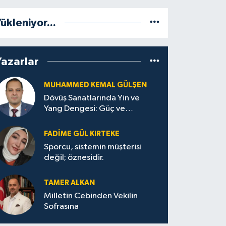
ükleniyor...
Yazarlar
MUHAMMED KEMAL GÜLŞEN
Dövüş Sanatlarında Yin ve
Yang Dengesi: Güç ve
Sakinliğin Uyumu
FADIME GÜL KIRTEKE
Sporcu, sistemin müşterisi
değil; öznesidir.
TAMER ALKAN
Milletin Cebinden Vekilin
Sofrasına