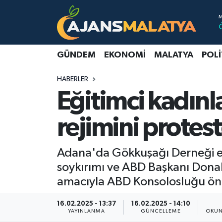
Asayiş
Malatya Nöbetçi Eczaneler
GÜNDEM
EKONOMI
MALATYA
POLI
Dünya
Malatya Hava Durumu
HABERLER
Eğitim
Malatya Namaz Vakitleri
Eğitimci kadın
Ekonomi
Malatya Trafik Yoğunluk Haritası
rejimini protest
Gündem
TFF 3.Lig 2.Grup Puan Durumu ve Fikstür
Adana'da Gökkuşağı Derneği etra
Kadın
Tüm Manşetler
soykırımı ve ABD Başkanı Donal
amacıyla ABD Konsolosluğu önü
Kültür & Sanat
Son Dakika Haberleri
16.02.2025 - 13:37
16.02.2025 - 14:10
YAYINLANMA
GÜNCELLEME
OKUN
Magazin
Haber Arşivi