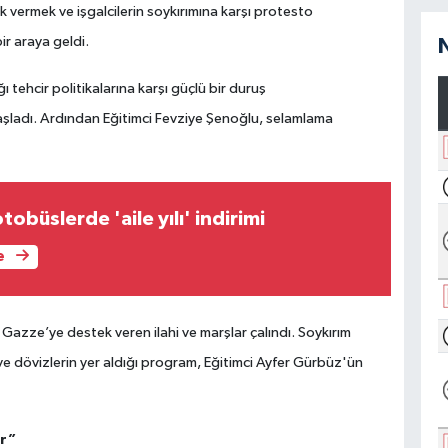
vermek ve işgalcilerin soykırımına karşı protesto
 araya geldi.
 tehcir politikalarına karşı güçlü bir duruş
 başladı. Ardından Eğitimci Fevziye Şenoğlu, selamlama
tobüslerde 'aile yılı' indirimi
e
zze’ye destek veren ilahi ve marşlar çalındı. Soykırım
 ve dövizlerin yer aldığı program, Eğitimci Ayfer Gürbüz'ün
or”