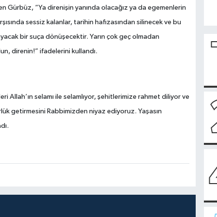
rten Gürbüz, “Ya direnişin yanında olacağız ya da egemenlerin
şısında sessiz kalanlar, tarihin hafızasından silinecek ve bu
ayacak bir suça dönüşecektir. Yarın çok geç olmadan
, direnin!” ifadelerini kullandı.
Allah’ın selamı ile selamlıyor, şehitlerimize rahmet diliyor ve
rlük getirmesini Rabbimizden niyaz ediyoruz. Yaşasın
dı.