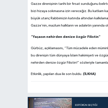
Gazze direnişinin tarihi bir fırsat sunduğunu beli
bizi hizaya sokmasına izin vereceğiz. Bu katliam kar
büyük utanç Rabbimizin katında altından kalkılam
Gazze’nin, mazlum halkların ve adaletin yanında olun
“Yaşasın nehirden denize özgür Filistin”
Gürbüz, açıklamasını, “Tüm mücadele eden müminleri 
bu direnişin tüm dünyaya İslam hakimiyeti ve özgü
nehirden denize özgür Filistin!” sözleriyle tamamla
(İLKHA)
Etkinlik, yapılan dua ile son buldu.
EDITÖRÜN SEÇTIĞI