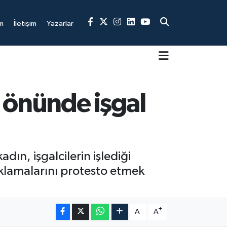
m
İletişim
Yazarlar
 önünde işgal
ın, işgalcilerin işlediği
klamalarını protesto etmek
-
+
A
A