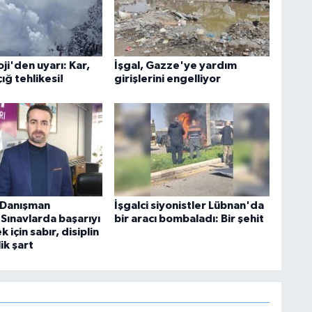
i'den uyarı: Kar,
İşgal, Gazze'ye yardım
çığ tehlikesi!
girişlerini engelliyor
k Danışman
İşgalci siyonistler Lübnan'da
Sınavlarda başarıyı
bir aracı bombaladı: Bir şehit
 için sabır, disiplin
ik şart