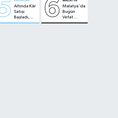
5
6
EKONOMI
MALATYA
Altında Kâr
Malatya'da
Satışı
Bugün
Başladı,
Vefat
Malatya'da
Edenler -
Makas Ne
22 Temmuz
Durumda?
2026