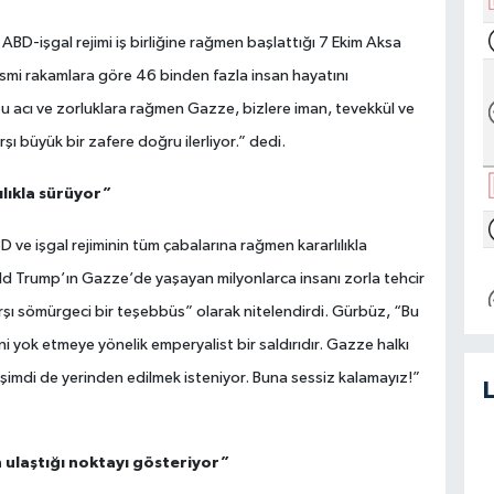
 ABD-işgal rejimi iş birliğine rağmen başlattığı 7 Ekim Aksa
esmi rakamlara göre 46 binden fazla insan hayatını
bu acı ve zorluklara rağmen Gazze, bizlere iman, tevekkül ve
şı büyük bir zafere doğru ilerliyor.” dedi.
ılıkla sürüyor”
 ve işgal rejiminin tüm çabalarına rağmen kararlılıkla
 Trump’ın Gazze’de yaşayan milyonlarca insanı zorla tehcir
arşı sömürgeci bir teşebbüs” olarak nitelendirdi. Gürbüz, “Bu
eğini yok etmeye yönelik emperyalist bir saldırıdır. Gazze halkı
 şimdi de yerinden edilmek isteniyor. Buna sessiz kalamayız!”
 ulaştığı noktayı gösteriyor”