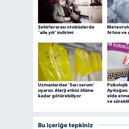
Şehirlerarası otobüslerde
Meteoroloj
'aile yılı' indirimi
fırtına ve 
Uzmanlardan 'Sarı serum'
Psikoloji
uyarısı: Alerji etkisi ölüme
Aydoğan: 
kadar götürebiliyor
elde etmek
ve süreklil
Bu içeriğe tepkiniz