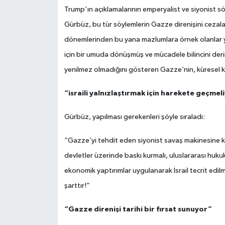
Trump’ın açıklamalarının emperyalist ve siyonist sö
Gürbüz, bu tür söylemlerin Gazze direnişini cezala
dönemlerinden bu yana mazlumlara örnek olanlar y
için bir umuda dönüşmüş ve mücadele bilincini deri
yenilmez olmadığını gösteren Gazze’nin, küresel k
“israili yalnızlaştırmak için harekete geçmeli
Gürbüz, yapılması gerekenleri şöyle sıraladı:
“Gazze’yi tehdit eden siyonist savaş makinesine karş
devletler üzerinde baskı kurmalı, uluslararası hukuk 
ekonomik yaptırımlar uygulanarak İsrail tecrit edil
şarttır!”
“Gazze direnişi tarihi bir fırsat sunuyor”