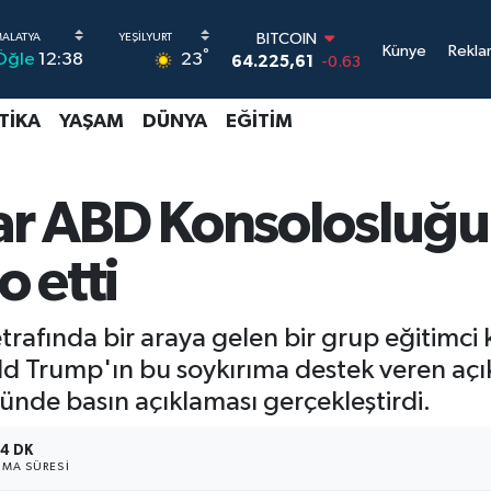
DOLAR
Künye
Rekla
°
23
Öğle
12:38
47,7143
0.16
EURO
55,0317
-0.02
TIKA
YAŞAM
DÜNYA
EĞITIM
STERLİN
64,2463
0.07
GRAM ALTIN
6510.40
0.45
lar ABD Konsolosluğu
BİST100
13.799
70
o etti
BITCOIN
64.225,61
-0.63
fında bir araya gelen bir grup eğitimci kad
d Trump'ın bu soykırıma destek veren açı
nde basın açıklaması gerçekleştirdi.
4 DK
MA SÜRESI