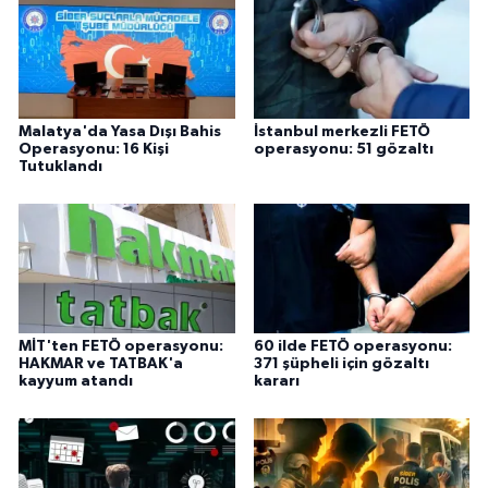
Malatya'da Yasa Dışı Bahis
İstanbul merkezli FETÖ
Operasyonu: 16 Kişi
operasyonu: 51 gözaltı
Tutuklandı
MİT'ten FETÖ operasyonu:
60 ilde FETÖ operasyonu:
HAKMAR ve TATBAK'a
371 şüpheli için gözaltı
kayyum atandı
kararı