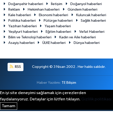
Doğanşehir haberleri
İletişim
Doğanyol haberleri
Reklam
Hekimhan haberleri
Gündem haberleri
Kale haberleri
Ekonomi haberleri
Kuluncak haberleri
Politika haberleri
Pütürge haberleri
Sağlık haberleri
Yazıhan haberleri
Yaşam haberleri
Yeşilyurt haberleri
Eğitim haberleri
Vefat Haberleri
Bilim ve Teknoloji haberleri
Kadın ve Aile haberleri
Asayiş haberleri
ÜLKE haberleri
Dünya haberleri
RSS
Copyright © 3 Nisan 2002 . Her hakkı saklıdır.
Haber Yazılımı:
TE Bilişim
En iyi site deneyimi sağlamak için çerezlerden
faydalanıyoruz. Detaylar için lütfen tıklayın.
Gizlilik politikası
Tamam