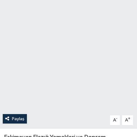
Politika
Sağlık
Spor
Teknoloji
Yaşam
Paylaş
-
+
A
A