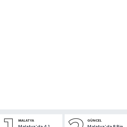
MALATYA
GÜNCEL
Malatya'da 4,1
Malatya'da 8 Bin