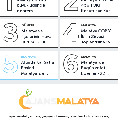
1
2
büyüklüğünde
456 TOKİ
deprem
Konutunun Kurası
Bugün Çekiliyor
3
4
GÜNCEL
MALATYA
Malatya ve
Malatya COP31
İlçelerinin Hava
İklim Zirvesi
Durumu - 24
Toplantısına Ev
Temmuz 2026
Sahipliği Yaptı
5
6
EKONOMI
MALATYA
Altında Kâr Satışı
Malatya'da
Başladı,
Bugün Vefat
Malatya'da
Edenler - 22
Makas Ne
Temmuz 2026
Durumda?
ajansmalatya.com, yepyeni temasıyla sizleri buluştururken,