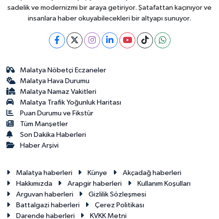
sadelik ve modernizmi bir araya getiriyor. Şatafattan kaçınıyor ve
insanlara haber okuyabilecekleri bir altyapı sunuyor.
Malatya Nöbetçi Eczaneler
Malatya Hava Durumu
Malatya Namaz Vakitleri
Malatya Trafik Yoğunluk Haritası
Puan Durumu ve Fikstür
Tüm Manşetler
Son Dakika Haberleri
Haber Arşivi
Malatya haberleri
Künye
Akçadağ haberleri
Hakkımızda
Arapgir haberleri
Kullanım Koşulları
Arguvan haberleri
Gizlilik Sözleşmesi
Battalgazi haberleri
Çerez Politikası
Darende haberleri
KVKK Metni