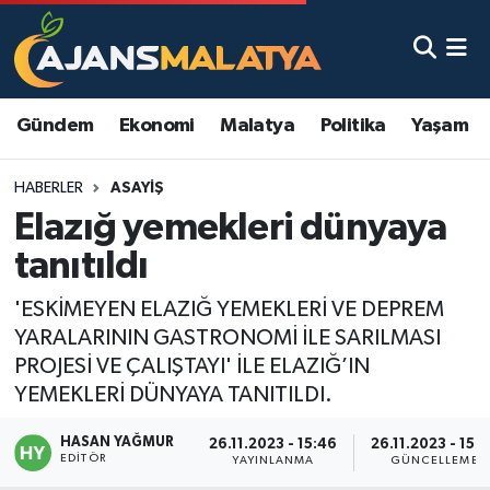
Asayiş
Malatya Nöbetçi Eczaneler
Gündem
Ekonomi
Malatya
Politika
Yaşam
Dünya
Malatya Hava Durumu
HABERLER
ASAYIŞ
Eğitim
Malatya Namaz Vakitleri
Elazığ yemekleri dünyaya
Ekonomi
Malatya Trafik Yoğunluk Haritası
tanıtıldı
Gündem
TFF 3.Lig 2.Grup Puan Durumu ve Fikstür
'ESKİMEYEN ELAZIĞ YEMEKLERİ VE DEPREM
YARALARININ GASTRONOMİ İLE SARILMASI
Kadın
Tüm Manşetler
PROJESİ VE ÇALIŞTAYI' İLE ELAZIĞ’IN
YEMEKLERİ DÜNYAYA TANITILDI.
Kültür & Sanat
Son Dakika Haberleri
HASAN YAĞMUR
26.11.2023 - 15:46
26.11.2023 - 15:
EDITÖR
YAYINLANMA
GÜNCELLEME
Magazin
Haber Arşivi