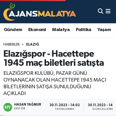
Asayiş
Malatya Nöbetçi Eczaneler
Gündem
Ekonomi
Malatya
Politika
Yaşam
Dünya
Malatya Hava Durumu
HABERLER
ELAZIĞ
Eğitim
Malatya Namaz Vakitleri
Elazığspor - Hacettepe
Ekonomi
Malatya Trafik Yoğunluk Haritası
1945 maç biletleri satışta
Gündem
TFF 3.Lig 2.Grup Puan Durumu ve Fikstür
ELAZIĞSPOR KULÜBÜ, PAZAR GÜNÜ
OYNANACAK OLAN HACETTEPE 1945 MAÇI
Kadın
Tüm Manşetler
BİLETLERİNİN SATIŞA SUNULDUĞUNU
AÇIKLADI
Kültür & Sanat
Son Dakika Haberleri
HASAN YAĞMUR
30.11.2023 - 14:02
30.11.2023 - 14:
EDITÖR
YAYINLANMA
GÜNCELLEME
Magazin
Haber Arşivi