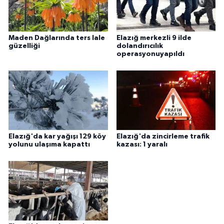
Maden Dağlarında ters lale
Elazığ merkezli 9 ilde
güzelliği
dolandırıcılık
operasyonuyapıldı
Elazığ'da kar yağışı 129 köy
Elazığ'da zincirleme trafik
yolunu ulaşıma kapattı
kazası: 1 yaralı