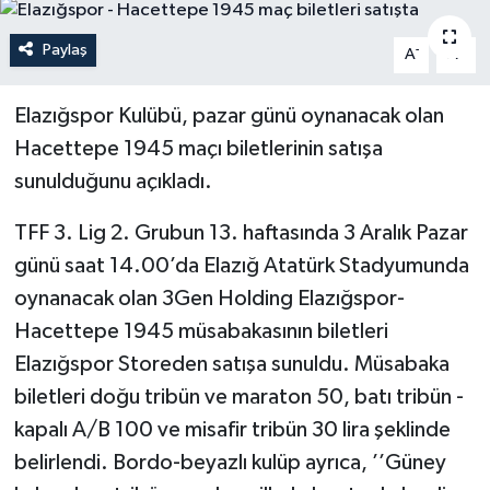
Politika
Paylaş
-
+
A
A
Sağlık
Elazığspor Kulübü, pazar günü oynanacak olan
Hacettepe 1945 maçı biletlerinin satışa
Spor
sunulduğunu açıkladı.
Teknoloji
TFF 3. Lig 2. Grubun 13. haftasında 3 Aralık Pazar
Yaşam
günü saat 14.00’da Elazığ Atatürk Stadyumunda
oynanacak olan 3Gen Holding Elazığspor-
Hacettepe 1945 müsabakasının biletleri
Elazığspor Storeden satışa sunuldu. Müsabaka
biletleri doğu tribün ve maraton 50, batı tribün -
kapalı A/B 100 ve misafir tribün 30 lira şeklinde
belirlendi. Bordo-beyazlı kulüp ayrıca, ’’Güney