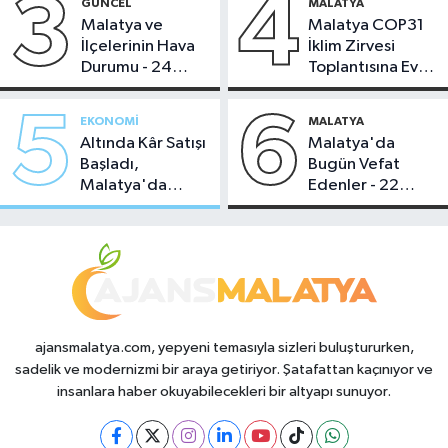
3
4
GÜNCEL
MALATYA
Malatya ve
Malatya COP31
İlçelerinin Hava
İklim Zirvesi
Durumu - 24
Toplantısına Ev
Temmuz 2026
Sahipliği Yaptı
5
6
EKONOMI
MALATYA
Altında Kâr Satışı
Malatya'da
Başladı,
Bugün Vefat
Malatya'da
Edenler - 22
Makas Ne
Temmuz 2026
Durumda?
ajansmalatya.com, yepyeni temasıyla sizleri buluştururken,
sadelik ve modernizmi bir araya getiriyor. Şatafattan kaçınıyor ve
insanlara haber okuyabilecekleri bir altyapı sunuyor.