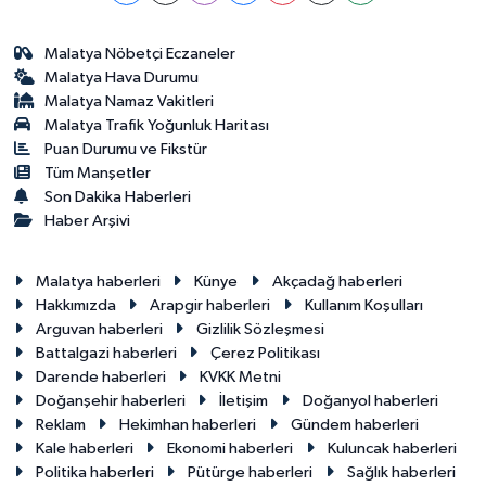
Malatya Nöbetçi Eczaneler
Malatya Hava Durumu
Malatya Namaz Vakitleri
Malatya Trafik Yoğunluk Haritası
Puan Durumu ve Fikstür
Tüm Manşetler
Son Dakika Haberleri
Haber Arşivi
Malatya haberleri
Künye
Akçadağ haberleri
Hakkımızda
Arapgir haberleri
Kullanım Koşulları
Arguvan haberleri
Gizlilik Sözleşmesi
Battalgazi haberleri
Çerez Politikası
Darende haberleri
KVKK Metni
Doğanşehir haberleri
İletişim
Doğanyol haberleri
Reklam
Hekimhan haberleri
Gündem haberleri
Kale haberleri
Ekonomi haberleri
Kuluncak haberleri
Politika haberleri
Pütürge haberleri
Sağlık haberleri