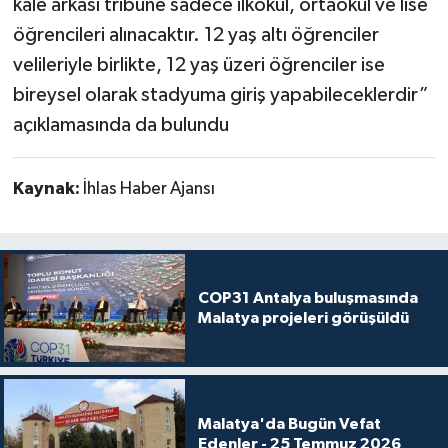
kale arkası tribüne sadece ilkokul, ortaokul ve lise
öğrencileri alınacaktır. 12 yaş altı öğrenciler
velileriyle birlikte, 12 yaş üzeri öğrenciler ise
bireysel olarak stadyuma giriş yapabileceklerdir”
açıklamasında da bulundu
Kaynak:
İhlas Haber Ajansı
COP31 Antalya buluşmasında
Malatya projeleri görüşüldü
Malatya'da Bugün Vefat
Edenler - 25 Temmuz 2026