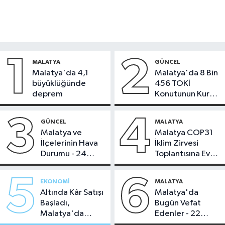
1
2
MALATYA
GÜNCEL
Malatya'da 4,1
Malatya'da 8 Bin
büyüklüğünde
456 TOKİ
deprem
Konutunun Kurası
Bugün Çekiliyor
3
4
GÜNCEL
MALATYA
Malatya ve
Malatya COP31
İlçelerinin Hava
İklim Zirvesi
Durumu - 24
Toplantısına Ev
Temmuz 2026
Sahipliği Yaptı
5
6
EKONOMI
MALATYA
Altında Kâr Satışı
Malatya'da
Başladı,
Bugün Vefat
Malatya'da
Edenler - 22
Makas Ne
Temmuz 2026