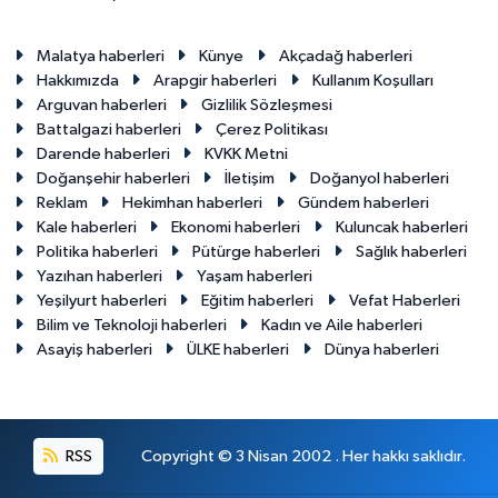
Malatya haberleri
Künye
Akçadağ haberleri
Hakkımızda
Arapgir haberleri
Kullanım Koşulları
Arguvan haberleri
Gizlilik Sözleşmesi
Battalgazi haberleri
Çerez Politikası
Darende haberleri
KVKK Metni
Doğanşehir haberleri
İletişim
Doğanyol haberleri
Reklam
Hekimhan haberleri
Gündem haberleri
Kale haberleri
Ekonomi haberleri
Kuluncak haberleri
Politika haberleri
Pütürge haberleri
Sağlık haberleri
Yazıhan haberleri
Yaşam haberleri
Yeşilyurt haberleri
Eğitim haberleri
Vefat Haberleri
Bilim ve Teknoloji haberleri
Kadın ve Aile haberleri
Asayiş haberleri
ÜLKE haberleri
Dünya haberleri
RSS
Copyright © 3 Nisan 2002 . Her hakkı saklıdır.