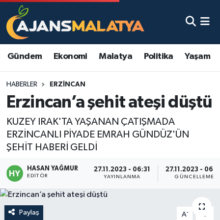
Asayiş
Malatya Nöbetçi Eczaneler
Gündem
Ekonomi
Malatya
Politika
Yaşam
Dünya
Malatya Hava Durumu
HABERLER
ERZINCAN
Eğitim
Malatya Namaz Vakitleri
Erzincan’a şehit ateşi düştü
Ekonomi
Malatya Trafik Yoğunluk Haritası
KUZEY IRAK'TA YAŞANAN ÇATIŞMADA
ERZİNCANLI PİYADE EMRAH GÜNDÜZ'ÜN
Gündem
TFF 3.Lig 2.Grup Puan Durumu ve Fikstür
ŞEHİT HABERİ GELDİ
Kadın
Tüm Manşetler
HASAN YAĞMUR
27.11.2023 - 06:31
27.11.2023 - 06:3
EDITÖR
YAYINLANMA
GÜNCELLEME
Kültür & Sanat
Son Dakika Haberleri
Magazin
Haber Arşivi
Paylaş
-
+
A
A