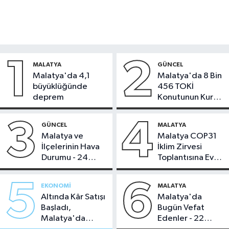
1
2
MALATYA
GÜNCEL
Malatya'da 4,1
Malatya'da 8 Bin
büyüklüğünde
456 TOKİ
deprem
Konutunun Kurası
Bugün Çekiliyor
3
4
GÜNCEL
MALATYA
Malatya ve
Malatya COP31
İlçelerinin Hava
İklim Zirvesi
Durumu - 24
Toplantısına Ev
Temmuz 2026
Sahipliği Yaptı
5
6
EKONOMI
MALATYA
Altında Kâr Satışı
Malatya'da
Başladı,
Bugün Vefat
Malatya'da
Edenler - 22