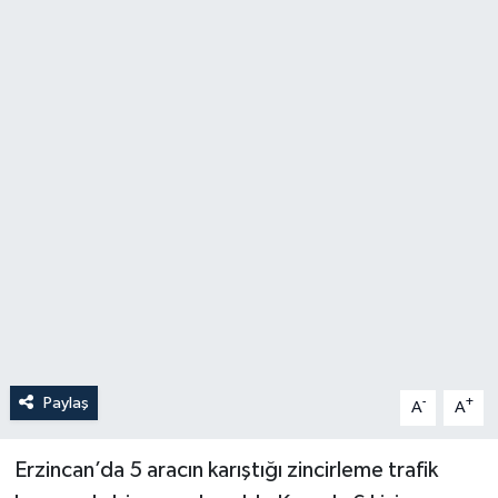
Politika
Sağlık
Spor
Teknoloji
Yaşam
Paylaş
-
+
A
A
Erzincan’da 5 aracın karıştığı zincirleme trafik