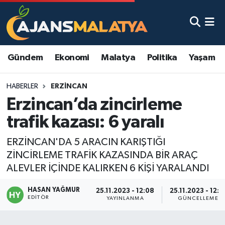
Asayiş
Malatya Nöbetçi Eczaneler
Gündem
Ekonomi
Malatya
Politika
Yaşam
Dünya
Malatya Hava Durumu
HABERLER
ERZINCAN
Eğitim
Malatya Namaz Vakitleri
Erzincan’da zincirleme
Ekonomi
Malatya Trafik Yoğunluk Haritası
trafik kazası: 6 yaralı
Gündem
TFF 3.Lig 2.Grup Puan Durumu ve Fikstür
ERZİNCAN'DA 5 ARACIN KARIŞTIĞI
ZİNCİRLEME TRAFİK KAZASINDA BİR ARAÇ
Kadın
Tüm Manşetler
ALEVLER İÇİNDE KALIRKEN 6 KİŞİ YARALANDI
HASAN YAĞMUR
Kültür & Sanat
Son Dakika Haberleri
25.11.2023 - 12:08
25.11.2023 - 12:1
EDITÖR
YAYINLANMA
GÜNCELLEME
Magazin
Haber Arşivi