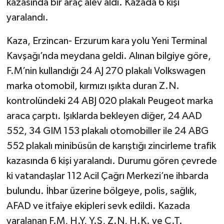
kazasında bir araç alev aldı. Kazada 6 kişi
yaralandı.
Kaza, Erzincan- Erzurum kara yolu Yeni Terminal
Kavşağı’nda meydana geldi. Alınan bilgiye göre,
F.M’nin kullandığı 24 AJ 270 plakalı Volkswagen
marka otomobil, kırmızı ışıkta duran Z.N.
kontrolündeki 24 ABJ 020 plakalı Peugeot marka
araca çarptı. Işıklarda bekleyen diğer, 24 AAD
552, 34 GIM 153 plakalı otomobiller ile 24 ABG
552 plakalı minibüsün de karıştığı zincirleme trafik
kazasında 6 kişi yaralandı. Durumu gören çevrede
ki vatandaşlar 112 Acil Çağrı Merkezi’ne ihbarda
bulundu. İhbar üzerine bölgeye, polis, sağlık,
AFAD ve itfaiye ekipleri sevk edildi. Kazada
yaralanan F.M, H.Y, Y.Ş, Z.N, H.K. ve C.T.