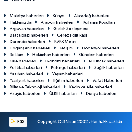
Malatya haberleri
Künye
Akçadağ haberleri
Hakkımızda
Arapgir haberleri
Kullanım Koşulları
Arguvan haberleri
Gizlilik Sözleşmesi
Battalgazi haberleri
Çerez Politikası
Darende haberleri
KVKK Metni
Doğanşehir haberleri
İletişim
Doğanyol haberleri
Reklam
Hekimhan haberleri
Gündem haberleri
Kale haberleri
Ekonomi haberleri
Kuluncak haberleri
Politika haberleri
Pütürge haberleri
Sağlık haberleri
Yazıhan haberleri
Yaşam haberleri
Yeşilyurt haberleri
Eğitim haberleri
Vefat Haberleri
Bilim ve Teknoloji haberleri
Kadın ve Aile haberleri
Asayiş haberleri
ÜLKE haberleri
Dünya haberleri
RSS
Copyright © 3 Nisan 2002 . Her hakkı saklıdır.