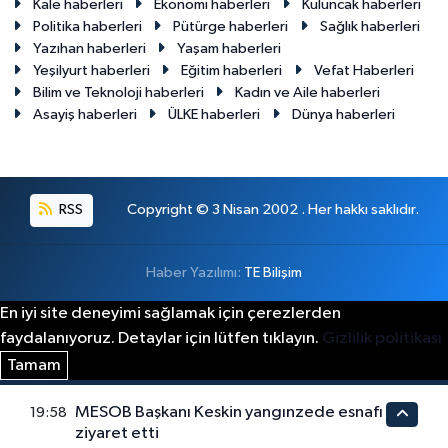
Kale haberleri
Ekonomi haberleri
Kuluncak haberleri
Politika haberleri
Pütürge haberleri
Sağlık haberleri
Yazıhan haberleri
Yaşam haberleri
Yeşilyurt haberleri
Eğitim haberleri
Vefat Haberleri
Bilim ve Teknoloji haberleri
Kadın ve Aile haberleri
Asayiş haberleri
ÜLKE haberleri
Dünya haberleri
RSS
Copyright © 3 Nisan 2002 . Her hakkı saklıdır.
Haber Yazılımı:
TE Bilişim
En iyi site deneyimi sağlamak için çerezlerden
faydalanıyoruz. Detaylar için lütfen tıklayın.
Gizlilik politikası
Tamam
MESOB Başkanı Keskin yangınzede esnafı
19:58
ziyaret etti