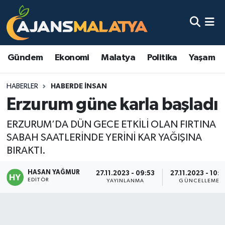
Asayiş
Malatya Nöbetçi Eczaneler
Gündem
Ekonomi
Malatya
Politika
Yaşam
Dünya
Malatya Hava Durumu
HABERLER
HABERDE INSAN
Eğitim
Malatya Namaz Vakitleri
Erzurum güne karla başladı
Ekonomi
Malatya Trafik Yoğunluk Haritası
ERZURUM’DA DÜN GECE ETKİLİ OLAN FIRTINA
SABAH SAATLERİNDE YERİNİ KAR YAĞIŞINA
Gündem
TFF 3.Lig 2.Grup Puan Durumu ve Fikstür
BIRAKTI.
Kadın
Tüm Manşetler
HASAN YAĞMUR
27.11.2023 - 09:53
27.11.2023 - 10:0
EDITÖR
YAYINLANMA
GÜNCELLEME
Kültür & Sanat
Son Dakika Haberleri
Magazin
Haber Arşivi