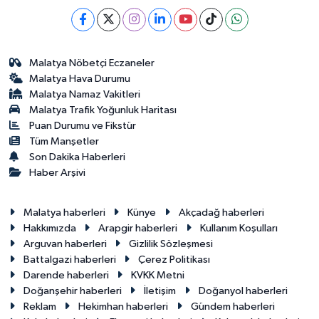
Malatya Nöbetçi Eczaneler
Malatya Hava Durumu
Malatya Namaz Vakitleri
Malatya Trafik Yoğunluk Haritası
Puan Durumu ve Fikstür
Tüm Manşetler
Son Dakika Haberleri
Haber Arşivi
Malatya haberleri
Künye
Akçadağ haberleri
Hakkımızda
Arapgir haberleri
Kullanım Koşulları
Arguvan haberleri
Gizlilik Sözleşmesi
Battalgazi haberleri
Çerez Politikası
Darende haberleri
KVKK Metni
Doğanşehir haberleri
İletişim
Doğanyol haberleri
Reklam
Hekimhan haberleri
Gündem haberleri