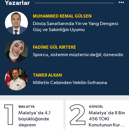
Yazarlar
MUHAMMED KEMAL GÜLŞEN
Dövüş Sanatlarında Yin ve Yang Dengesi:
Güç ve Sakinliğin Uyumu
FADIME GÜL KIRTEKE
Sporcu, sistemin müşterisi değil; öznesidir.
TAMER ALKAN
Milletin Cebinden Vekilin Sofrasına
1
2
MALATYA
GÜNCEL
Malatya'da 4,1
Malatya'da 8 Bin
büyüklüğünde
456 TOKİ
deprem
Konutunun Kurası