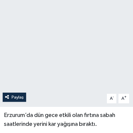
Politika
Sağlık
Spor
Teknoloji
Yaşam
Paylaş
-
+
A
A
Erzurum’da dün gece etkili olan fırtına sabah
saatlerinde yerini kar yağışına bıraktı.