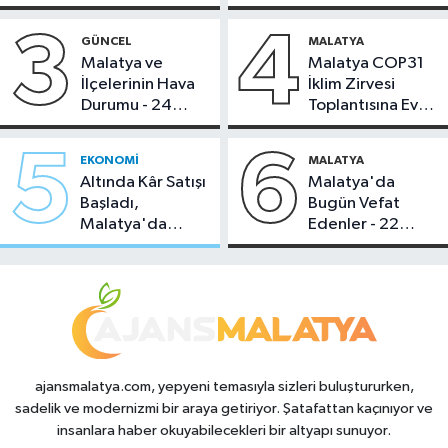
Bugün Çekiliyor
3
4
GÜNCEL
MALATYA
Malatya ve
Malatya COP31
İlçelerinin Hava
İklim Zirvesi
Durumu - 24
Toplantısına Ev
Temmuz 2026
Sahipliği Yaptı
5
6
EKONOMI
MALATYA
Altında Kâr Satışı
Malatya'da
Başladı,
Bugün Vefat
Malatya'da
Edenler - 22
Makas Ne
Temmuz 2026
Durumda?
ajansmalatya.com, yepyeni temasıyla sizleri buluştururken,
sadelik ve modernizmi bir araya getiriyor. Şatafattan kaçınıyor ve
insanlara haber okuyabilecekleri bir altyapı sunuyor.