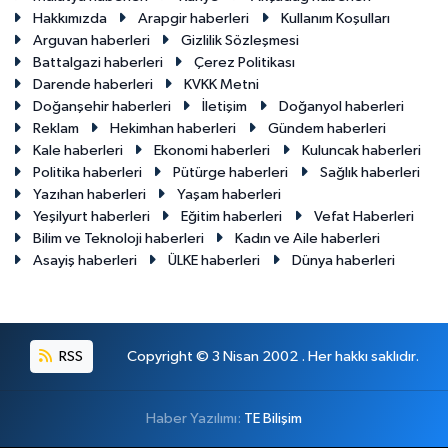
Hakkımızda
Arapgir haberleri
Kullanım Koşulları
Arguvan haberleri
Gizlilik Sözleşmesi
Battalgazi haberleri
Çerez Politikası
Darende haberleri
KVKK Metni
Doğanşehir haberleri
İletişim
Doğanyol haberleri
Reklam
Hekimhan haberleri
Gündem haberleri
Kale haberleri
Ekonomi haberleri
Kuluncak haberleri
Politika haberleri
Pütürge haberleri
Sağlık haberleri
Yazıhan haberleri
Yaşam haberleri
Yeşilyurt haberleri
Eğitim haberleri
Vefat Haberleri
Bilim ve Teknoloji haberleri
Kadın ve Aile haberleri
Asayiş haberleri
ÜLKE haberleri
Dünya haberleri
RSS
Copyright © 3 Nisan 2002 . Her hakkı saklıdır.
Haber Yazılımı:
TE Bilişim