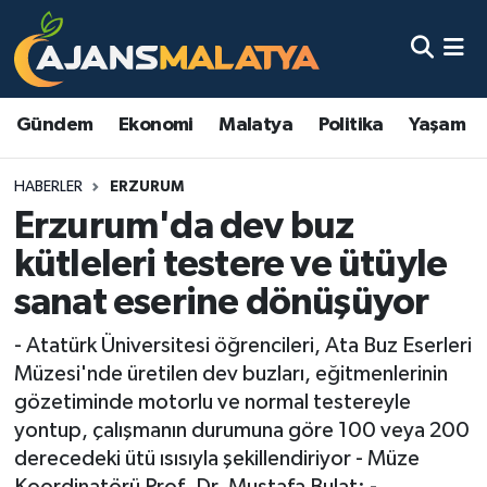
Asayiş
Malatya Nöbetçi Eczaneler
Gündem
Ekonomi
Malatya
Politika
Yaşam
Dünya
Malatya Hava Durumu
HABERLER
ERZURUM
Eğitim
Malatya Namaz Vakitleri
Erzurum'da dev buz
Ekonomi
Malatya Trafik Yoğunluk Haritası
kütleleri testere ve ütüyle
sanat eserine dönüşüyor
Gündem
TFF 3.Lig 2.Grup Puan Durumu ve Fikstür
- Atatürk Üniversitesi öğrencileri, Ata Buz Eserleri
Kadın
Tüm Manşetler
Müzesi'nde üretilen dev buzları, eğitmenlerinin
gözetiminde motorlu ve normal testereyle
Kültür & Sanat
Son Dakika Haberleri
yontup, çalışmanın durumuna göre 100 veya 200
derecedeki ütü ısısıyla şekillendiriyor - Müze
Magazin
Haber Arşivi
Koordinatörü Prof. Dr. Mustafa Bulat: -