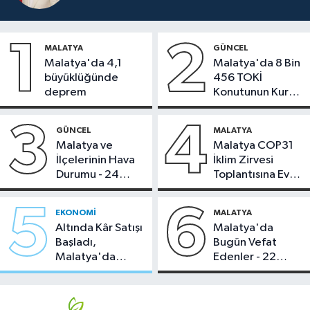
1
2
MALATYA
GÜNCEL
Malatya'da 4,1
Malatya'da 8 Bin
büyüklüğünde
456 TOKİ
deprem
Konutunun Kurası
Bugün Çekiliyor
3
4
GÜNCEL
MALATYA
Malatya ve
Malatya COP31
İlçelerinin Hava
İklim Zirvesi
Durumu - 24
Toplantısına Ev
Temmuz 2026
Sahipliği Yaptı
5
6
EKONOMI
MALATYA
Altında Kâr Satışı
Malatya'da
Başladı,
Bugün Vefat
Malatya'da
Edenler - 22
Makas Ne
Temmuz 2026
Durumda?