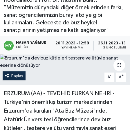
"Müzemizin dünyadaki diğer örneklerinden farkı,
Politika
sanat öğrencilerimizin burayı atölye gibi
kullanmaları. Gelecekte de buz heykel
Sağlık
sanatçılarının yetişmesine katkı sağlanıyor"
Spor
HASAN YAĞMUR
26.11.2023 - 12:58
26.11.2023 - 13:1
EDITÖR
YAYINLANMA
GÜNCELLEME
Teknoloji
Yaşam
Paylaş
-
+
A
A
ERZURUM (AA) - TEVDHİD FURKAN NEHRİ -
Türkiye'nin önemli kış turizm merkezlerinden
Erzurum'da kurulan "Ata Buz Müzesi"nde,
Atatürk Üniversitesi öğrencilerince dev buz
kütleleri, testere ve ütü yardımıyla sanat eseri