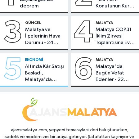
deprem
Konutunun Kurası
Bugün Çekiliyor
3
4
GÜNCEL
MALATYA
Malatya ve
Malatya COP31
İlçelerinin Hava
İklim Zirvesi
Durumu - 24
Toplantısına Ev
Temmuz 2026
Sahipliği Yaptı
5
6
EKONOMI
MALATYA
Altında Kâr Satışı
Malatya'da
Başladı,
Bugün Vefat
Malatya'da
Edenler - 22
Makas Ne
Temmuz 2026
Durumda?
ajansmalatya.com, yepyeni temasıyla sizleri buluştururken,
sadelik ve modernizmi bir araya getiriyor. Şatafattan kaçınıyor ve