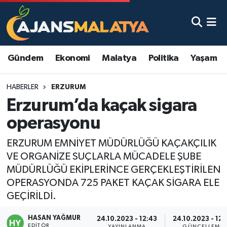
Asayiş
Malatya Nöbetçi Eczaneler
Gündem
Ekonomi
Malatya
Politika
Yaşam
Dünya
Malatya Hava Durumu
HABERLER
ERZURUM
Eğitim
Malatya Namaz Vakitleri
Erzurum’da kaçak sigara
Ekonomi
Malatya Trafik Yoğunluk Haritası
operasyonu
Gündem
TFF 3.Lig 2.Grup Puan Durumu ve Fikstür
ERZURUM EMNİYET MÜDÜRLÜĞÜ KAÇAKÇILIK
VE ORGANİZE SUÇLARLA MÜCADELE ŞUBE
Kadın
Tüm Manşetler
MÜDÜRLÜĞÜ EKİPLERİNCE GERÇEKLEŞTİRİLEN
OPERASYONDA 725 PAKET KAÇAK SİGARA ELE
Kültür & Sanat
Son Dakika Haberleri
GEÇİRİLDİ.
HASAN YAĞMUR
Magazin
Haber Arşivi
24.10.2023 - 12:43
24.10.2023 - 12:
EDITÖR
YAYINLANMA
GÜNCELLEME