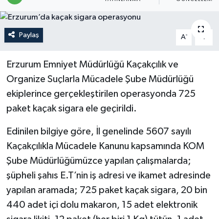
Politika
Paylaş
-
+
A
A
Sağlık
Erzurum Emniyet Müdürlüğü Kaçakçılık ve
Spor
Organize Suçlarla Mücadele Şube Müdürlüğü
Teknoloji
ekiplerince gerçekleştirilen operasyonda 725
paket kaçak sigara ele geçirildi.
Yaşam
Edinilen bilgiye göre, İl genelinde 5607 sayılı
Kaçakçılıkla Mücadele Kanunu kapsamında KOM
Şube Müdürlüğümüzce yapılan çalışmalarda;
şüpheli şahıs E.T’nin iş adresi ve ikamet adresinde
yapılan aramada; 725 paket kaçak sigara, 20 bin
440 adet içi dolu makaron, 15 adet elektronik