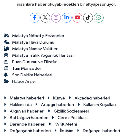
insanlara haber okuyabilecekleri bir altyapı sunuyor.
Malatya Nöbetçi Eczaneler
Malatya Hava Durumu
Malatya Namaz Vakitleri
Malatya Trafik Yoğunluk Haritası
Puan Durumu ve Fikstür
Tüm Manşetler
Son Dakika Haberleri
Haber Arşivi
Malatya haberleri
Künye
Akçadağ haberleri
Hakkımızda
Arapgir haberleri
Kullanım Koşulları
Arguvan haberleri
Gizlilik Sözleşmesi
Battalgazi haberleri
Çerez Politikası
Darende haberleri
KVKK Metni
Doğanşehir haberleri
İletişim
Doğanyol haberleri