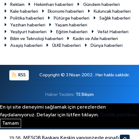
Reklam
Hekimhan haberleri
Gündem haberleri
Kale haberleri
Ekonomi haberleri
Kuluncak haberleri
Politika haberleri
Pütürge haberleri
Sağlık haberleri
Yazıhan haberleri
Yaşam haberleri
Yeşilyurt haberleri
Eğitim haberleri
Vefat Haberleri
Bilim ve Teknoloji haberleri
Kadın ve Aile haberleri
Asayiş haberleri
ÜLKE haberleri
Dünya haberleri
RSS
Copyright © 3 Nisan 2002 . Her hakkı saklıdır.
Haber Yazılımı:
TE Bilişim
En iyi site deneyimi sağlamak için çerezlerden
faydalanıyoruz. Detaylar için lütfen tıklayın.
Gizlilik politikası
Tamam
MESOB Başkanı Keskin yangınzede esnafı
19:58