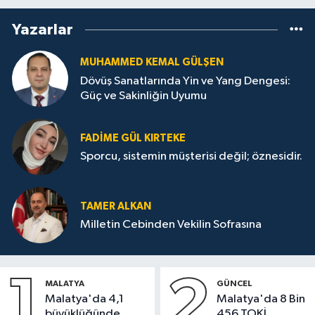
Yazarlar
MUHAMMED KEMAL GÜLŞEN
Dövüş Sanatlarında Yin ve Yang Dengesi:
Güç ve Sakinliğin Uyumu
FADIME GÜL KIRTEKE
Sporcu, sistemin müşterisi değil; öznesidir.
TAMER ALKAN
Milletin Cebinden Vekilin Sofrasına
1
2
MALATYA
GÜNCEL
Malatya'da 4,1
Malatya'da 8 Bin
büyüklüğünde
456 TOKİ