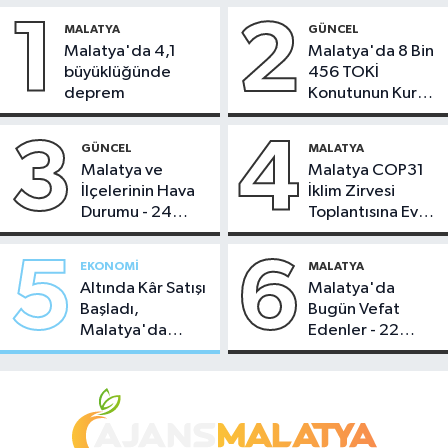
1
2
MALATYA
GÜNCEL
Malatya'da 4,1
Malatya'da 8 Bin
büyüklüğünde
456 TOKİ
deprem
Konutunun Kurası
Bugün Çekiliyor
3
4
GÜNCEL
MALATYA
Malatya ve
Malatya COP31
İlçelerinin Hava
İklim Zirvesi
Durumu - 24
Toplantısına Ev
Temmuz 2026
Sahipliği Yaptı
5
6
EKONOMI
MALATYA
Altında Kâr Satışı
Malatya'da
Başladı,
Bugün Vefat
Malatya'da
Edenler - 22
Makas Ne
Temmuz 2026
Durumda?