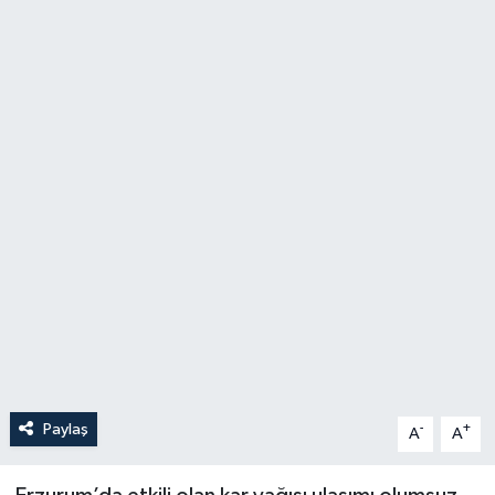
Politika
Sağlık
Spor
Teknoloji
Yaşam
Paylaş
-
+
A
A