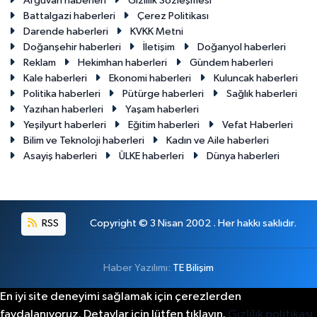
Arguvan haberleri
Gizlilik Sözleşmesi
Battalgazi haberleri
Çerez Politikası
Darende haberleri
KVKK Metni
Doğanşehir haberleri
İletişim
Doğanyol haberleri
Reklam
Hekimhan haberleri
Gündem haberleri
Kale haberleri
Ekonomi haberleri
Kuluncak haberleri
Politika haberleri
Pütürge haberleri
Sağlık haberleri
Yazıhan haberleri
Yaşam haberleri
Yeşilyurt haberleri
Eğitim haberleri
Vefat Haberleri
Bilim ve Teknoloji haberleri
Kadın ve Aile haberleri
Asayiş haberleri
ÜLKE haberleri
Dünya haberleri
RSS
Copyright © 3 Nisan 2002 . Her hakkı saklıdır.
Haber Yazılımı:
TE Bilişim
En iyi site deneyimi sağlamak için çerezlerden
faydalanıyoruz. Detaylar için lütfen tıklayın.
Gizlilik politikası