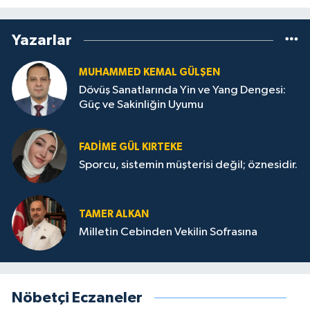
Yazarlar
MUHAMMED KEMAL GÜLŞEN
Dövüş Sanatlarında Yin ve Yang Dengesi:
Güç ve Sakinliğin Uyumu
FADIME GÜL KIRTEKE
Sporcu, sistemin müşterisi değil; öznesidir.
TAMER ALKAN
Milletin Cebinden Vekilin Sofrasına
Nöbetçi Eczaneler