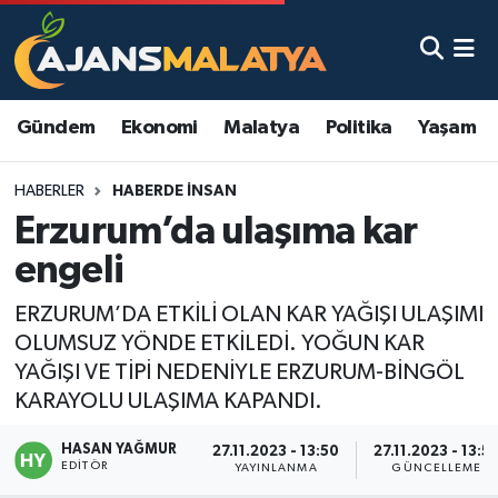
Asayiş
Malatya Nöbetçi Eczaneler
Gündem
Ekonomi
Malatya
Politika
Yaşam
Dünya
Malatya Hava Durumu
HABERLER
HABERDE INSAN
Eğitim
Malatya Namaz Vakitleri
Erzurum’da ulaşıma kar
Ekonomi
Malatya Trafik Yoğunluk Haritası
engeli
Gündem
TFF 3.Lig 2.Grup Puan Durumu ve Fikstür
ERZURUM’DA ETKİLİ OLAN KAR YAĞIŞI ULAŞIMI
OLUMSUZ YÖNDE ETKİLEDİ. YOĞUN KAR
Kadın
Tüm Manşetler
YAĞIŞI VE TİPİ NEDENİYLE ERZURUM-BİNGÖL
KARAYOLU ULAŞIMA KAPANDI.
Kültür & Sanat
Son Dakika Haberleri
HASAN YAĞMUR
27.11.2023 - 13:50
27.11.2023 - 13:5
EDITÖR
YAYINLANMA
GÜNCELLEME
Magazin
Haber Arşivi