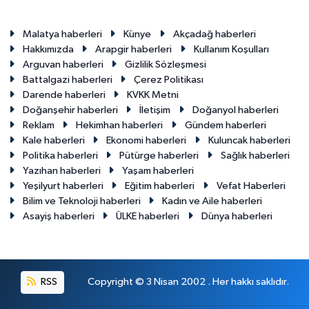
Malatya haberleri
Künye
Akçadağ haberleri
Hakkımızda
Arapgir haberleri
Kullanım Koşulları
Arguvan haberleri
Gizlilik Sözleşmesi
Battalgazi haberleri
Çerez Politikası
Darende haberleri
KVKK Metni
Doğanşehir haberleri
İletişim
Doğanyol haberleri
Reklam
Hekimhan haberleri
Gündem haberleri
Kale haberleri
Ekonomi haberleri
Kuluncak haberleri
Politika haberleri
Pütürge haberleri
Sağlık haberleri
Yazıhan haberleri
Yaşam haberleri
Yeşilyurt haberleri
Eğitim haberleri
Vefat Haberleri
Bilim ve Teknoloji haberleri
Kadın ve Aile haberleri
Asayiş haberleri
ÜLKE haberleri
Dünya haberleri
RSS
Copyright © 3 Nisan 2002 . Her hakkı saklıdır.