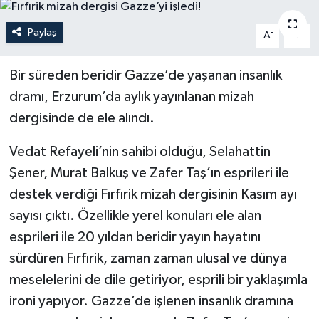
Politika
Paylaş
-
+
A
A
Sağlık
Bir süreden beridir Gazze’de yaşanan insanlık
dramı, Erzurum’da aylık yayınlanan mizah
Spor
dergisinde de ele alındı.
Teknoloji
Vedat Refayeli’nin sahibi olduğu, Selahattin
Yaşam
Şener, Murat Balkuş ve Zafer Taş’ın esprileri ile
destek verdiği Fırfırik mizah dergisinin Kasım ayı
sayısı çıktı. Özellikle yerel konuları ele alan
esprileri ile 20 yıldan beridir yayın hayatını
sürdüren Fırfırik, zaman zaman ulusal ve dünya
meselelerini de dile getiriyor, esprili bir yaklaşımla
ironi yapıyor. Gazze’de işlenen insanlık dramına