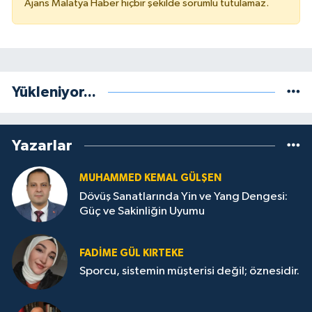
Ajans Malatya Haber hiçbir şekilde sorumlu tutulamaz.
Yükleniyor...
Yazarlar
MUHAMMED KEMAL GÜLŞEN
Dövüş Sanatlarında Yin ve Yang Dengesi:
Güç ve Sakinliğin Uyumu
FADIME GÜL KIRTEKE
Sporcu, sistemin müşterisi değil; öznesidir.