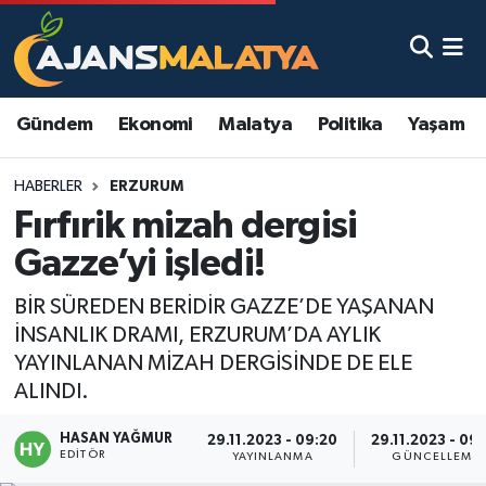
Asayiş
Malatya Nöbetçi Eczaneler
Gündem
Ekonomi
Malatya
Politika
Yaşam
Dünya
Malatya Hava Durumu
HABERLER
ERZURUM
Eğitim
Malatya Namaz Vakitleri
Fırfırik mizah dergisi
Ekonomi
Malatya Trafik Yoğunluk Haritası
Gazze’yi işledi!
Gündem
TFF 3.Lig 2.Grup Puan Durumu ve Fikstür
BİR SÜREDEN BERİDİR GAZZE’DE YAŞANAN
İNSANLIK DRAMI, ERZURUM’DA AYLIK
Kadın
Tüm Manşetler
YAYINLANAN MİZAH DERGİSİNDE DE ELE
ALINDI.
Kültür & Sanat
Son Dakika Haberleri
HASAN YAĞMUR
29.11.2023 - 09:20
29.11.2023 - 09
EDITÖR
YAYINLANMA
GÜNCELLEME
Magazin
Haber Arşivi