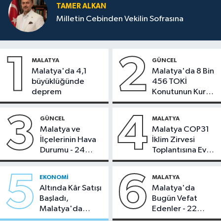
TAMER ALKAN
Milletin Cebinden Vekilin Sofrasına
1
2
MALATYA
GÜNCEL
Malatya'da 4,1
Malatya'da 8 Bin
büyüklüğünde
456 TOKİ
deprem
Konutunun Kurası
Bugün Çekiliyor
3
4
GÜNCEL
MALATYA
Malatya ve
Malatya COP31
İlçelerinin Hava
İklim Zirvesi
Durumu - 24
Toplantısına Ev
Temmuz 2026
Sahipliği Yaptı
5
6
EKONOMI
MALATYA
Altında Kâr Satışı
Malatya'da
Başladı,
Bugün Vefat
Malatya'da
Edenler - 22
Makas Ne
Temmuz 2026