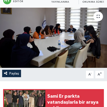
EDITÖR
YAYINLANMA
OKUNMA SÜRESI
Politika
Sağlık
Spor
Teknoloji
Yaşam
Paylaş
-
+
A
A
Sami Er parkta
vatandaşlarla bir araya