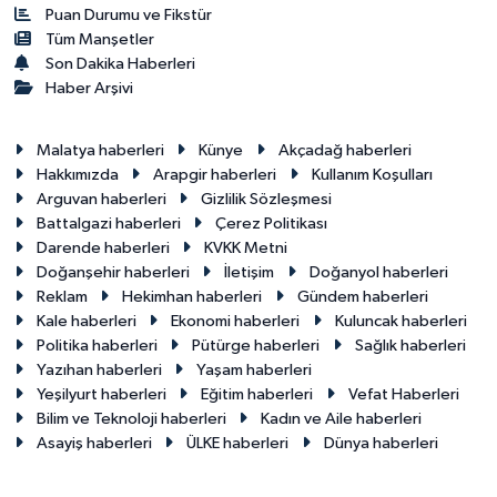
Puan Durumu ve Fikstür
Tüm Manşetler
Son Dakika Haberleri
Haber Arşivi
Malatya haberleri
Künye
Akçadağ haberleri
Hakkımızda
Arapgir haberleri
Kullanım Koşulları
Arguvan haberleri
Gizlilik Sözleşmesi
Battalgazi haberleri
Çerez Politikası
Darende haberleri
KVKK Metni
Doğanşehir haberleri
İletişim
Doğanyol haberleri
Reklam
Hekimhan haberleri
Gündem haberleri
Kale haberleri
Ekonomi haberleri
Kuluncak haberleri
Politika haberleri
Pütürge haberleri
Sağlık haberleri
Yazıhan haberleri
Yaşam haberleri
Yeşilyurt haberleri
Eğitim haberleri
Vefat Haberleri
Bilim ve Teknoloji haberleri
Kadın ve Aile haberleri
Asayiş haberleri
ÜLKE haberleri
Dünya haberleri