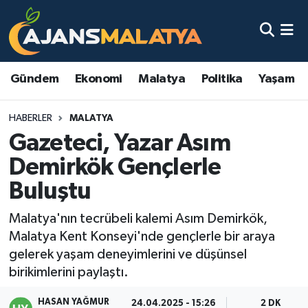
Asayiş
Malatya Nöbetçi Eczaneler
Gündem
Ekonomi
Malatya
Politika
Yaşam
Dünya
Malatya Hava Durumu
HABERLER
MALATYA
Eğitim
Malatya Namaz Vakitleri
Gazeteci, Yazar Asım
Ekonomi
Malatya Trafik Yoğunluk Haritası
Demirkök Gençlerle
Buluştu
Gündem
TFF 3.Lig 2.Grup Puan Durumu ve Fikstür
Malatya'nın tecrübeli kalemi Asım Demirkök,
Kadın
Tüm Manşetler
Malatya Kent Konseyi'nde gençlerle bir araya
gelerek yaşam deneyimlerini ve düşünsel
Kültür & Sanat
Son Dakika Haberleri
birikimlerini paylaştı.
Magazin
Haber Arşivi
HASAN YAĞMUR
24.04.2025 - 15:26
2 DK