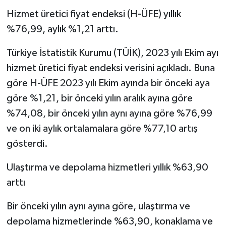
Hizmet üretici fiyat endeksi (H-ÜFE) yıllık
Politika
%76,99, aylık %1,21 arttı.
Sağlık
Türkiye İstatistik Kurumu (TÜİK), 2023 yılı Ekim ayı
hizmet üretici fiyat endeksi verisini açıkladı. Buna
Spor
göre H-ÜFE 2023 yılı Ekim ayında bir önceki aya
Teknoloji
göre %1,21, bir önceki yılın aralık ayına göre
%74,08, bir önceki yılın aynı ayına göre %76,99
Yaşam
ve on iki aylık ortalamalara göre %77,10 artış
gösterdi.
Ulaştırma ve depolama hizmetleri yıllık %63,90
arttı
Bir önceki yılın aynı ayına göre, ulaştırma ve
depolama hizmetlerinde %63,90, konaklama ve