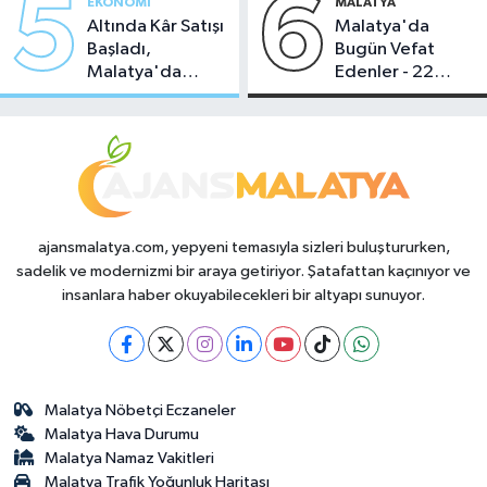
5
6
EKONOMI
MALATYA
Altında Kâr Satışı
Malatya'da
Başladı,
Bugün Vefat
Malatya'da
Edenler - 22
Makas Ne
Temmuz 2026
Durumda?
ajansmalatya.com, yepyeni temasıyla sizleri buluştururken,
sadelik ve modernizmi bir araya getiriyor. Şatafattan kaçınıyor ve
insanlara haber okuyabilecekleri bir altyapı sunuyor.
Malatya Nöbetçi Eczaneler
Malatya Hava Durumu
Malatya Namaz Vakitleri
Malatya Trafik Yoğunluk Haritası