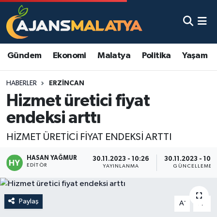
Asayiş
Malatya Nöbetçi Eczaneler
Gündem
Ekonomi
Malatya
Politika
Yaşam
Dünya
Malatya Hava Durumu
HABERLER
ERZINCAN
Eğitim
Malatya Namaz Vakitleri
Hizmet üretici fiyat
Ekonomi
Malatya Trafik Yoğunluk Haritası
endeksi arttı
Gündem
TFF 3.Lig 2.Grup Puan Durumu ve Fikstür
HİZMET ÜRETİCİ FİYAT ENDEKSİ ARTTI
HASAN YAĞMUR
Kadın
Tüm Manşetler
30.11.2023 - 10:26
30.11.2023 - 10:
EDITÖR
YAYINLANMA
GÜNCELLEME
Kültür & Sanat
Son Dakika Haberleri
Paylaş
-
+
A
A
Magazin
Haber Arşivi