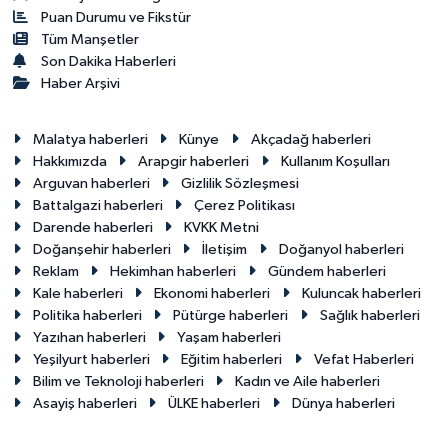
Puan Durumu ve Fikstür
Tüm Manşetler
Son Dakika Haberleri
Haber Arşivi
Malatya haberleri
Künye
Akçadağ haberleri
Hakkımızda
Arapgir haberleri
Kullanım Koşulları
Arguvan haberleri
Gizlilik Sözleşmesi
Battalgazi haberleri
Çerez Politikası
Darende haberleri
KVKK Metni
Doğanşehir haberleri
İletişim
Doğanyol haberleri
Reklam
Hekimhan haberleri
Gündem haberleri
Kale haberleri
Ekonomi haberleri
Kuluncak haberleri
Politika haberleri
Pütürge haberleri
Sağlık haberleri
Yazıhan haberleri
Yaşam haberleri
Yeşilyurt haberleri
Eğitim haberleri
Vefat Haberleri
Bilim ve Teknoloji haberleri
Kadın ve Aile haberleri
Asayiş haberleri
ÜLKE haberleri
Dünya haberleri