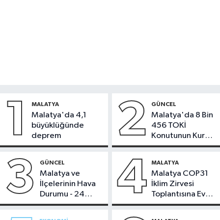
1
2
MALATYA
GÜNCEL
Malatya'da 4,1
Malatya'da 8 Bin
büyüklüğünde
456 TOKİ
deprem
Konutunun Kurası
Bugün Çekiliyor
3
4
GÜNCEL
MALATYA
Malatya ve
Malatya COP31
İlçelerinin Hava
İklim Zirvesi
Durumu - 24
Toplantısına Ev
Temmuz 2026
Sahipliği Yaptı