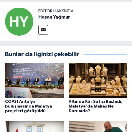
EDITÖR HAKKINDA
Hasan Yağmur
Bunlar da ilginizi çekebilir
COP31 Antalya
Altında Kâr Satışı Başladı,
buluşmasında Malatya
Malatya'da Makas Ne
projeleri görüşüldü
Durumda?