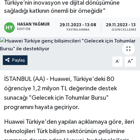
Türkiye’nin inovasyon ve dijital dönüşümüne
sağladığı katkının önemli bir örneğidir"
Politika
HASAN YAĞMUR
29.11.2023 - 13:08
29.11.2023 - 13:
Sağlık
EDITÖR
YAYINLANMA
GÜNCELLEME
Spor
Teknoloji
Paylaş
-
+
A
A
Yaşam
İSTANBUL (AA) - Huawei, Türkiye'deki 80
öğrenciye 1,2 milyon TL değerinde destek
sunacağı "Gelecek için Tohumlar Bursu"
programını hayata geçiriyor.
Huawei Türkiye'den yapılan açıklamaya göre, ileri
teknolojileri Türk bilişim sektörünün gelişimine