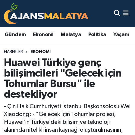
Asayiş
Malatya Nöbetçi Eczaneler
Gündem
Ekonomi
Malatya
Politika
Yaşam
Dünya
Malatya Hava Durumu
HABERLER
EKONOMI
Eğitim
Malatya Namaz Vakitleri
Huawei Türkiye genç
Ekonomi
Malatya Trafik Yoğunluk Haritası
bilişimcileri "Gelecek için
Tohumlar Bursu" ile
Gündem
TFF 3.Lig 2.Grup Puan Durumu ve Fikstür
destekliyor
Kadın
Tüm Manşetler
- Çin Halk Cumhuriyeti İstanbul Başkonsolosu Wei
Xiaodong: - "Gelecek İçin Tohumlar projesi,
Kültür & Sanat
Son Dakika Haberleri
Huawei’in Türkiye’deki bilişim ve teknoloji
alanında nitelikli insan kaynağı oluşturulmasının,
Magazin
Haber Arşivi