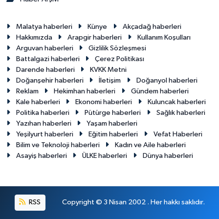
Malatya haberleri
Künye
Akçadağ haberleri
Hakkımızda
Arapgir haberleri
Kullanım Koşulları
Arguvan haberleri
Gizlilik Sözleşmesi
Battalgazi haberleri
Çerez Politikası
Darende haberleri
KVKK Metni
Doğanşehir haberleri
İletişim
Doğanyol haberleri
Reklam
Hekimhan haberleri
Gündem haberleri
Kale haberleri
Ekonomi haberleri
Kuluncak haberleri
Politika haberleri
Pütürge haberleri
Sağlık haberleri
Yazıhan haberleri
Yaşam haberleri
Yeşilyurt haberleri
Eğitim haberleri
Vefat Haberleri
Bilim ve Teknoloji haberleri
Kadın ve Aile haberleri
Asayiş haberleri
ÜLKE haberleri
Dünya haberleri
RSS
Copyright © 3 Nisan 2002 . Her hakkı saklıdır.