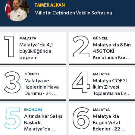
TAMER ALKAN
Milletin Cebinden Vekilin Sofrasına
1
2
MALATYA
GÜNCEL
Malatya'da 4,1
Malatya'da 8 Bin
büyüklüğünde
456 TOKİ
deprem
Konutunun Kurası
Bugün Çekiliyor
3
4
GÜNCEL
MALATYA
Malatya ve
Malatya COP31
İlçelerinin Hava
İklim Zirvesi
Durumu - 24
Toplantısına Ev
Temmuz 2026
Sahipliği Yaptı
5
6
EKONOMI
MALATYA
Altında Kâr Satışı
Malatya'da
Başladı,
Bugün Vefat
Malatya'da
Edenler - 22