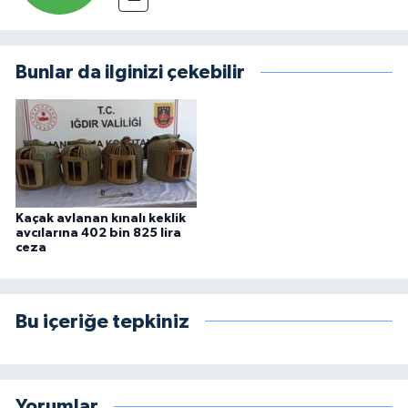
Bunlar da ilginizi çekebilir
Kaçak avlanan kınalı keklik
avcılarına 402 bin 825 lira
ceza
Bu içeriğe tepkiniz
Yorumlar