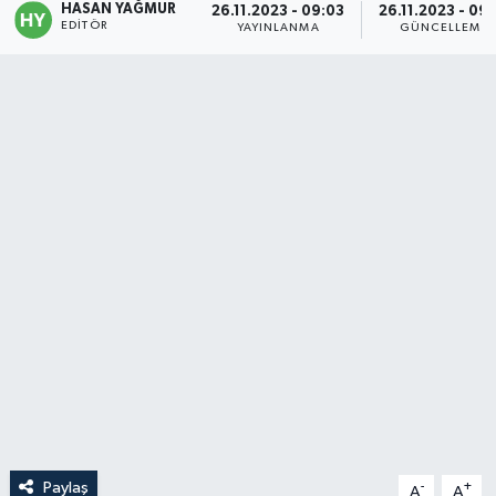
HASAN YAĞMUR
26.11.2023 - 09:03
26.11.2023 - 09:
EDITÖR
YAYINLANMA
GÜNCELLEME
Politika
Sağlık
Spor
Teknoloji
Yaşam
Paylaş
-
+
A
A