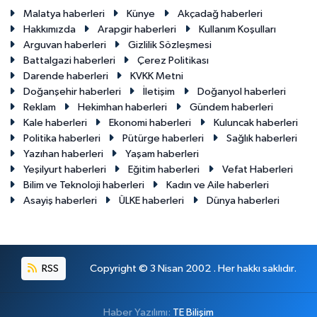
Malatya haberleri
Künye
Akçadağ haberleri
Hakkımızda
Arapgir haberleri
Kullanım Koşulları
Arguvan haberleri
Gizlilik Sözleşmesi
Battalgazi haberleri
Çerez Politikası
Darende haberleri
KVKK Metni
Doğanşehir haberleri
İletişim
Doğanyol haberleri
Reklam
Hekimhan haberleri
Gündem haberleri
Kale haberleri
Ekonomi haberleri
Kuluncak haberleri
Politika haberleri
Pütürge haberleri
Sağlık haberleri
Yazıhan haberleri
Yaşam haberleri
Yeşilyurt haberleri
Eğitim haberleri
Vefat Haberleri
Bilim ve Teknoloji haberleri
Kadın ve Aile haberleri
Asayiş haberleri
ÜLKE haberleri
Dünya haberleri
RSS
Copyright © 3 Nisan 2002 . Her hakkı saklıdır.
Haber Yazılımı:
TE Bilişim