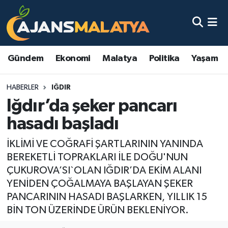
Asayiş
Malatya Nöbetçi Eczaneler
Gündem
Ekonomi
Malatya
Politika
Yaşam
Dünya
Malatya Hava Durumu
HABERLER
IĞDIR
Eğitim
Malatya Namaz Vakitleri
Iğdır’da şeker pancarı
Ekonomi
Malatya Trafik Yoğunluk Haritası
hasadı başladı
Gündem
TFF 3.Lig 2.Grup Puan Durumu ve Fikstür
İKLİMİ VE COĞRAFİ ŞARTLARININ YANINDA
BEREKETLİ TOPRAKLARI İLE DOĞU'NUN
Kadın
Tüm Manşetler
ÇUKUROVA’SI`OLAN IĞDIR’DA EKİM ALANI
YENİDEN ÇOĞALMAYA BAŞLAYAN ŞEKER
Kültür & Sanat
Son Dakika Haberleri
PANCARININ HASADI BAŞLARKEN, YILLIK 15
BİN TON ÜZERİNDE ÜRÜN BEKLENİYOR.
Magazin
Haber Arşivi