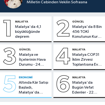
Milletin Cebinden Vekilin Sofrasına
1
2
MALATYA
GÜNCEL
Malatya'da 4,1
Malatya'da 8 Bin
büyüklüğünde
456 TOKİ
deprem
Konutunun Kurası
Bugün Çekiliyor
3
4
GÜNCEL
MALATYA
Malatya ve
Malatya COP31
İlçelerinin Hava
İklim Zirvesi
Durumu - 24
Toplantısına Ev
Temmuz 2026
Sahipliği Yaptı
5
6
EKONOMI
MALATYA
Altında Kâr Satışı
Malatya'da
Başladı,
Bugün Vefat
Malatya'da
Edenler - 22
Makas Ne
Temmuz 2026
Durumda?