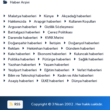
Haber Arşivi
Malatya haberleri
Künye
Akçadağ haberleri
Hakkımızda
Arapgir haberleri
Kullanım Koşulları
Arguvan haberleri
Gizlilik Sözleşmesi
Battalgazi haberleri
Çerez Politikası
Darende haberleri
KVKK Metni
Doğanşehir haberleri
İletişim
Doğanyol haberleri
Reklam
Hekimhan haberleri
Gündem haberleri
Kale haberleri
Ekonomi haberleri
Kuluncak haberleri
Politika haberleri
Pütürge haberleri
Sağlık haberleri
Yazıhan haberleri
Yaşam haberleri
Yeşilyurt haberleri
Eğitim haberleri
Vefat Haberleri
Bilim ve Teknoloji haberleri
Kadın ve Aile haberleri
Asayiş haberleri
ÜLKE haberleri
Dünya haberleri
RSS
Copyright © 3 Nisan 2002 . Her hakkı saklıdır.