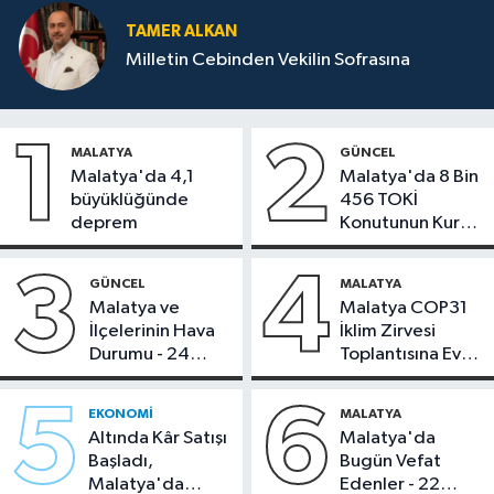
TAMER ALKAN
Milletin Cebinden Vekilin Sofrasına
1
2
MALATYA
GÜNCEL
Malatya'da 4,1
Malatya'da 8 Bin
büyüklüğünde
456 TOKİ
deprem
Konutunun Kurası
Bugün Çekiliyor
3
4
GÜNCEL
MALATYA
Malatya ve
Malatya COP31
İlçelerinin Hava
İklim Zirvesi
Durumu - 24
Toplantısına Ev
Temmuz 2026
Sahipliği Yaptı
5
6
EKONOMI
MALATYA
Altında Kâr Satışı
Malatya'da
Başladı,
Bugün Vefat
Malatya'da
Edenler - 22