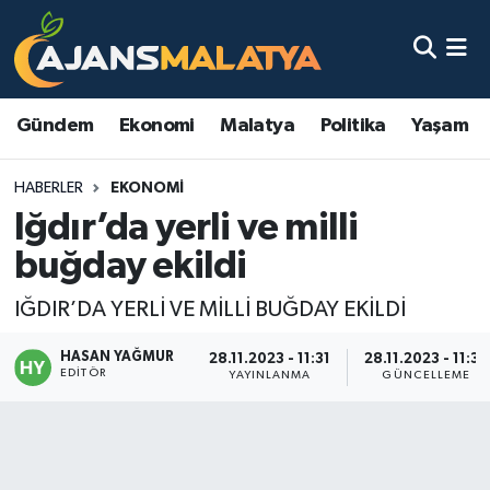
Asayiş
Malatya Nöbetçi Eczaneler
Gündem
Ekonomi
Malatya
Politika
Yaşam
Dünya
Malatya Hava Durumu
HABERLER
EKONOMI
Eğitim
Malatya Namaz Vakitleri
Iğdır’da yerli ve milli
Ekonomi
Malatya Trafik Yoğunluk Haritası
buğday ekildi
Gündem
TFF 3.Lig 2.Grup Puan Durumu ve Fikstür
IĞDIR’DA YERLİ VE MİLLİ BUĞDAY EKİLDİ
HASAN YAĞMUR
Kadın
Tüm Manşetler
28.11.2023 - 11:31
28.11.2023 - 11:35
EDITÖR
YAYINLANMA
GÜNCELLEME
Kültür & Sanat
Son Dakika Haberleri
Magazin
Haber Arşivi