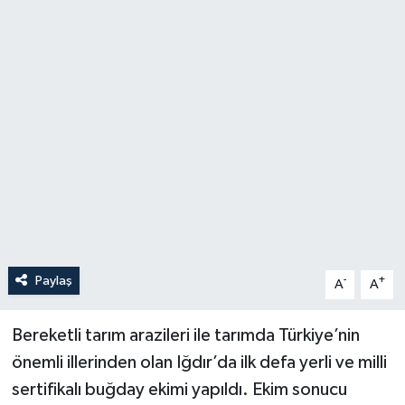
Politika
Sağlık
Spor
Teknoloji
Yaşam
Paylaş
-
+
A
A
Bereketli tarım arazileri ile tarımda Türkiye’nin
önemli illerinden olan Iğdır’da ilk defa yerli ve milli
sertifikalı buğday ekimi yapıldı. Ekim sonucu