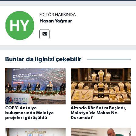
EDITÖR HAKKINDA
Hasan Yağmur
Bunlar da ilginizi çekebilir
COP31 Antalya
Altında Kâr Satışı Başladı,
buluşmasında Malatya
Malatya'da Makas Ne
projeleri görüşüldü
Durumda?