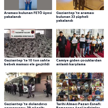
Araması bulunan FETÖ üyesi
Gaziantep'te araması
yakalandı
bulunan 33 şüpheli
yakalandı
Gaziantep'te 10 ton sahte
Camiye giden çocuklardan
bebek maması ele geçirildi
anlamlı karşılama
Gaziantep'te dolandırıcı
Tarihi Almacı Pazarı Esnafı:
operasyonu: 39 gözaltı
Ramazana özel indirimler