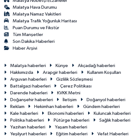
Malatya Nöbetçi Eczaneler
Malatya Hava Durumu
Malatya Namaz Vakitleri
Malatya Trafik Yoğunluk Haritası
Puan Durumu ve Fikstür
Tüm Manşetler
Son Dakika Haberleri
Haber Arşivi
Malatya haberleri
Künye
Akçadağ haberleri
Hakkımızda
Arapgir haberleri
Kullanım Koşulları
Arguvan haberleri
Gizlilik Sözleşmesi
Battalgazi haberleri
Çerez Politikası
Darende haberleri
KVKK Metni
Doğanşehir haberleri
İletişim
Doğanyol haberleri
Reklam
Hekimhan haberleri
Gündem haberleri
Kale haberleri
Ekonomi haberleri
Kuluncak haberleri
Politika haberleri
Pütürge haberleri
Sağlık haberleri
Yazıhan haberleri
Yaşam haberleri
Yeşilyurt haberleri
Eğitim haberleri
Vefat Haberleri