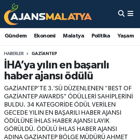
Asayiş
Malatya Nöbetçi Eczaneler
Gündem
Ekonomi
Malatya
Politika
Yaşam
Dünya
Malatya Hava Durumu
HABERLER
GAZIANTEP
Eğitim
Malatya Namaz Vakitleri
İHA’ya yılın en başarılı
Ekonomi
Malatya Trafik Yoğunluk Haritası
haber ajansı ödülü
Gündem
TFF 3.Lig 2.Grup Puan Durumu ve Fikstür
GAZİANTEP’TE 3.’SÜ DÜZENLENEN “BEST OF
GAZİANTEP AWARDS" ÖDÜLLERİ SAHİPLERİNİ
Kadın
Tüm Manşetler
BULDU. 34 KATEGORİDE ÖDÜL VERİLEN
GECEDE YILIN EN BAŞARILI HABER AJANSI
Kültür & Sanat
Son Dakika Haberleri
ÖDÜLÜNE İHLAS HABER AJANSI LAYIK
GÖRÜLDÜ. ÖDÜLÜ İHLAS HABER AJANSI
Magazin
Haber Arşivi
ADINA GAZİANTEP BÖLGE MÜDÜRÜ AHMET