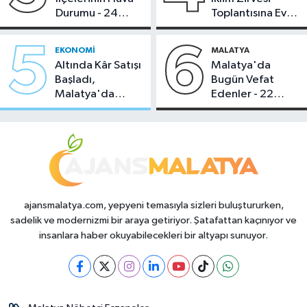
Durumu - 24
Toplantısına Ev
Temmuz 2026
Sahipliği Yaptı
5
6
EKONOMI
MALATYA
Altında Kâr Satışı
Malatya'da
Başladı,
Bugün Vefat
Malatya'da
Edenler - 22
Makas Ne
Temmuz 2026
Durumda?
ajansmalatya.com, yepyeni temasıyla sizleri buluştururken,
sadelik ve modernizmi bir araya getiriyor. Şatafattan kaçınıyor ve
insanlara haber okuyabilecekleri bir altyapı sunuyor.