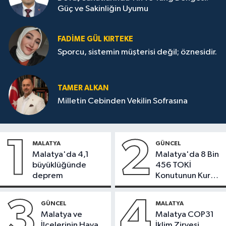
Güç ve Sakinliğin Uyumu
FADIME GÜL KIRTEKE
Sporcu, sistemin müşterisi değil; öznesidir.
TAMER ALKAN
Milletin Cebinden Vekilin Sofrasına
1
2
MALATYA
GÜNCEL
Malatya'da 4,1
Malatya'da 8 Bin
büyüklüğünde
456 TOKİ
deprem
Konutunun Kurası
Bugün Çekiliyor
3
4
GÜNCEL
MALATYA
Malatya ve
Malatya COP31
İlçelerinin Hava
İklim Zirvesi