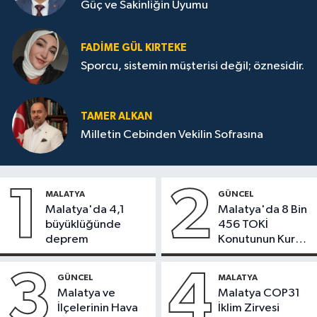
Güç ve Sakinliğin Uyumu
FADIME GÜL KIRTEKE
Sporcu, sistemin müşterisi değil; öznesidir.
TAMER ALKAN
Milletin Cebinden Vekilin Sofrasına
1
2
MALATYA
GÜNCEL
Malatya'da 4,1
Malatya'da 8 Bin
büyüklüğünde
456 TOKİ
deprem
Konutunun Kurası
Bugün Çekiliyor
3
4
GÜNCEL
MALATYA
Malatya ve
Malatya COP31
İlçelerinin Hava
İklim Zirvesi