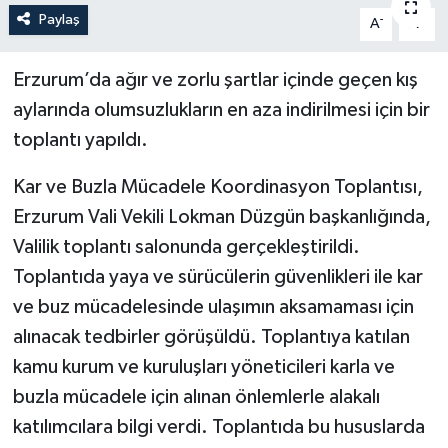
Paylaş
-
+
A
A
Politika
Erzurum’da ağır ve zorlu şartlar içinde geçen kış
Sağlık
aylarında olumsuzlukların en aza indirilmesi için bir
Spor
toplantı yapıldı.
Kar ve Buzla Mücadele Koordinasyon Toplantısı,
Teknoloji
Erzurum Vali Vekili Lokman Düzgün başkanlığında,
Yaşam
Valilik toplantı salonunda gerçekleştirildi.
Toplantıda yaya ve sürücülerin güvenlikleri ile kar
ve buz mücadelesinde ulaşımın aksamaması için
alınacak tedbirler görüşüldü. Toplantıya katılan
kamu kurum ve kuruluşları yöneticileri karla ve
buzla mücadele için alınan önlemlerle alakalı
katılımcılara bilgi verdi. Toplantıda bu hususlarda