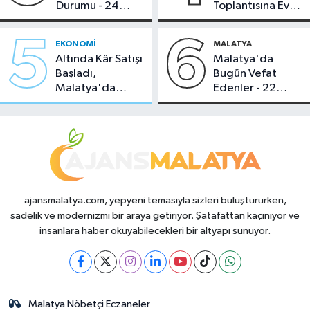
Durumu - 24
Toplantısına Ev
Temmuz 2026
Sahipliği Yaptı
5
6
EKONOMI
MALATYA
Altında Kâr Satışı
Malatya'da
Başladı,
Bugün Vefat
Malatya'da
Edenler - 22
Makas Ne
Temmuz 2026
Durumda?
ajansmalatya.com, yepyeni temasıyla sizleri buluştururken,
sadelik ve modernizmi bir araya getiriyor. Şatafattan kaçınıyor ve
insanlara haber okuyabilecekleri bir altyapı sunuyor.
Malatya Nöbetçi Eczaneler