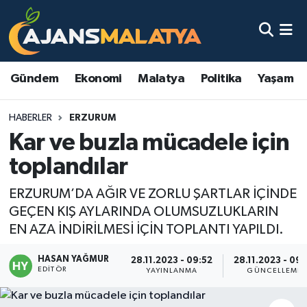
Asayiş
Malatya Nöbetçi Eczaneler
Gündem
Ekonomi
Malatya
Politika
Yaşam
Dünya
Malatya Hava Durumu
HABERLER
ERZURUM
Eğitim
Malatya Namaz Vakitleri
Kar ve buzla mücadele için
Ekonomi
Malatya Trafik Yoğunluk Haritası
toplandılar
Gündem
TFF 3.Lig 2.Grup Puan Durumu ve Fikstür
ERZURUM’DA AĞIR VE ZORLU ŞARTLAR İÇİNDE
GEÇEN KIŞ AYLARINDA OLUMSUZLUKLARIN
Kadın
Tüm Manşetler
EN AZA İNDİRİLMESİ İÇİN TOPLANTI YAPILDI.
HASAN YAĞMUR
Kültür & Sanat
Son Dakika Haberleri
28.11.2023 - 09:52
28.11.2023 - 09:
EDITÖR
YAYINLANMA
GÜNCELLEME
Magazin
Haber Arşivi