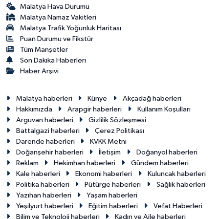
Malatya Hava Durumu
Malatya Namaz Vakitleri
Malatya Trafik Yoğunluk Haritası
Puan Durumu ve Fikstür
Tüm Manşetler
Son Dakika Haberleri
Haber Arşivi
Malatya haberleri
Künye
Akçadağ haberleri
Hakkımızda
Arapgir haberleri
Kullanım Koşulları
Arguvan haberleri
Gizlilik Sözleşmesi
Battalgazi haberleri
Çerez Politikası
Darende haberleri
KVKK Metni
Doğanşehir haberleri
İletişim
Doğanyol haberleri
Reklam
Hekimhan haberleri
Gündem haberleri
Kale haberleri
Ekonomi haberleri
Kuluncak haberleri
Politika haberleri
Pütürge haberleri
Sağlık haberleri
Yazıhan haberleri
Yaşam haberleri
Yeşilyurt haberleri
Eğitim haberleri
Vefat Haberleri
Bilim ve Teknoloji haberleri
Kadın ve Aile haberleri