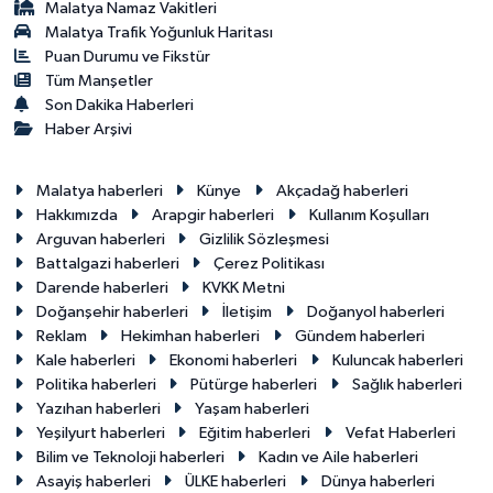
Malatya Namaz Vakitleri
Malatya Trafik Yoğunluk Haritası
Puan Durumu ve Fikstür
Tüm Manşetler
Son Dakika Haberleri
Haber Arşivi
Malatya haberleri
Künye
Akçadağ haberleri
Hakkımızda
Arapgir haberleri
Kullanım Koşulları
Arguvan haberleri
Gizlilik Sözleşmesi
Battalgazi haberleri
Çerez Politikası
Darende haberleri
KVKK Metni
Doğanşehir haberleri
İletişim
Doğanyol haberleri
Reklam
Hekimhan haberleri
Gündem haberleri
Kale haberleri
Ekonomi haberleri
Kuluncak haberleri
Politika haberleri
Pütürge haberleri
Sağlık haberleri
Yazıhan haberleri
Yaşam haberleri
Yeşilyurt haberleri
Eğitim haberleri
Vefat Haberleri
Bilim ve Teknoloji haberleri
Kadın ve Aile haberleri
Asayiş haberleri
ÜLKE haberleri
Dünya haberleri