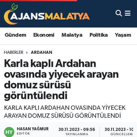
Asayiş
Malatya Nöbetçi Eczaneler
Gündem
Ekonomi
Malatya
Politika
Yaşam
Dünya
Malatya Hava Durumu
HABERLER
ARDAHAN
Eğitim
Malatya Namaz Vakitleri
Karla kaplı Ardahan
Ekonomi
Malatya Trafik Yoğunluk Haritası
ovasında yiyecek arayan
domuz sürüsü
Gündem
TFF 3.Lig 2.Grup Puan Durumu ve Fikstür
görüntülendi
Kadın
Tüm Manşetler
KARLA KAPLI ARDAHAN OVASINDA YİYECEK
ARAYAN DOMUZ SÜRÜSÜ GÖRÜNTÜLENDİ
Kültür & Sanat
Son Dakika Haberleri
HASAN YAĞMUR
30.11.2023 - 09:56
30.11.2023 - 10:
Magazin
Haber Arşivi
EDITÖR
YAYINLANMA
GÜNCELLEME