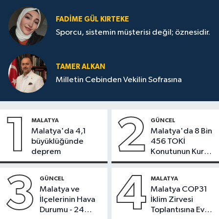
FADIME GÜL KIRTEKE
Sporcu, sistemin müşterisi değil; öznesidir.
TAMER ALKAN
Milletin Cebinden Vekilin Sofrasına
1
2
MALATYA
GÜNCEL
Malatya'da 4,1
Malatya'da 8 Bin
büyüklüğünde
456 TOKİ
deprem
Konutunun Kurası
Bugün Çekiliyor
3
4
GÜNCEL
MALATYA
Malatya ve
Malatya COP31
İlçelerinin Hava
İklim Zirvesi
Durumu - 24
Toplantısına Ev