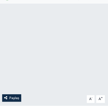
Politika
Sağlık
Spor
Teknoloji
Yaşam
Paylaş
-
+
A
A