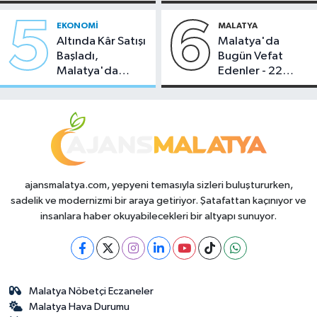
Temmuz 2026
Sahipliği Yaptı
5
6
EKONOMI
MALATYA
Altında Kâr Satışı
Malatya'da
Başladı,
Bugün Vefat
Malatya'da
Edenler - 22
Makas Ne
Temmuz 2026
Durumda?
ajansmalatya.com, yepyeni temasıyla sizleri buluştururken,
sadelik ve modernizmi bir araya getiriyor. Şatafattan kaçınıyor ve
insanlara haber okuyabilecekleri bir altyapı sunuyor.
Malatya Nöbetçi Eczaneler
Malatya Hava Durumu