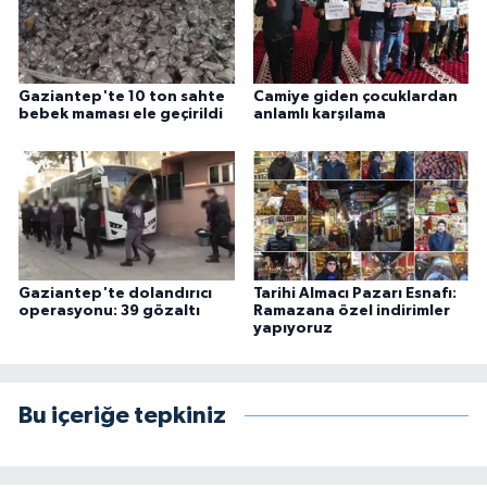
Gaziantep'te 10 ton sahte
Camiye giden çocuklardan
bebek maması ele geçirildi
anlamlı karşılama
Gaziantep'te dolandırıcı
Tarihi Almacı Pazarı Esnafı:
operasyonu: 39 gözaltı
Ramazana özel indirimler
yapıyoruz
Bu içeriğe tepkiniz