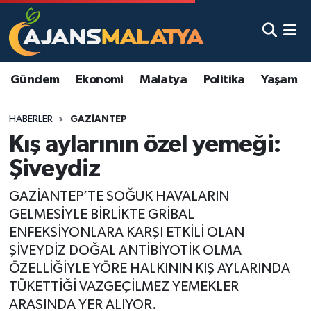
Asayiş
Malatya Nöbetçi Eczaneler
Gündem
Ekonomi
Malatya
Politika
Yaşam
Dünya
Malatya Hava Durumu
HABERLER
GAZIANTEP
Eğitim
Malatya Namaz Vakitleri
Kış aylarının özel yemeği:
Ekonomi
Malatya Trafik Yoğunluk Haritası
Şiveydiz
Gündem
TFF 3.Lig 2.Grup Puan Durumu ve Fikstür
GAZİANTEP’TE SOĞUK HAVALARIN
GELMESİYLE BİRLİKTE GRİBAL
Kadın
Tüm Manşetler
ENFEKSİYONLARA KARŞI ETKİLİ OLAN
ŞİVEYDİZ DOĞAL ANTİBİYOTİK OLMA
Kültür & Sanat
Son Dakika Haberleri
ÖZELLİĞİYLE YÖRE HALKININ KIŞ AYLARINDA
TÜKETTİĞİ VAZGEÇİLMEZ YEMEKLER
Magazin
Haber Arşivi
ARASINDA YER ALIYOR.