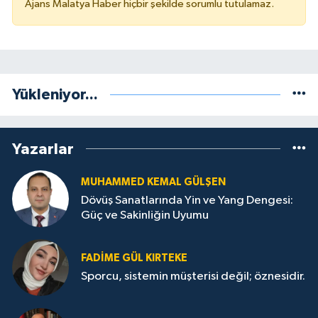
Ajans Malatya Haber hiçbir şekilde sorumlu tutulamaz.
Yükleniyor...
Yazarlar
MUHAMMED KEMAL GÜLŞEN
Dövüş Sanatlarında Yin ve Yang Dengesi:
Güç ve Sakinliğin Uyumu
FADIME GÜL KIRTEKE
Sporcu, sistemin müşterisi değil; öznesidir.