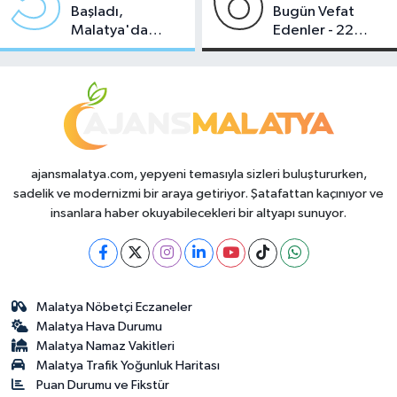
5
6
Başladı,
Bugün Vefat
Malatya'da
Edenler - 22
Makas Ne
Temmuz 2026
Durumda?
ajansmalatya.com, yepyeni temasıyla sizleri buluştururken,
sadelik ve modernizmi bir araya getiriyor. Şatafattan kaçınıyor ve
insanlara haber okuyabilecekleri bir altyapı sunuyor.
Malatya Nöbetçi Eczaneler
Malatya Hava Durumu
Malatya Namaz Vakitleri
Malatya Trafik Yoğunluk Haritası
Puan Durumu ve Fikstür