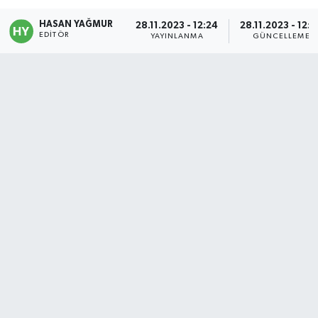
Politika
HASAN YAĞMUR
28.11.2023 - 12:24
28.11.2023 - 12:3
EDITÖR
YAYINLANMA
GÜNCELLEME
Sağlık
Spor
Teknoloji
Yaşam