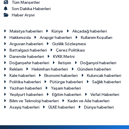
Tüm Manşetler
Son Dakika Haberleri
Haber Arşivi
Malatya haberleri
Künye
Akçadağ haberleri
Hakkımızda
Arapgir haberleri
Kullanım Koşulları
Arguvan haberleri
Gizlilik Sözleşmesi
Battalgazi haberleri
Çerez Politikası
Darende haberleri
KVKK Metni
Doğanşehir haberleri
İletişim
Doğanyol haberleri
Reklam
Hekimhan haberleri
Gündem haberleri
Kale haberleri
Ekonomi haberleri
Kuluncak haberleri
Politika haberleri
Pütürge haberleri
Sağlık haberleri
Yazıhan haberleri
Yaşam haberleri
Yeşilyurt haberleri
Eğitim haberleri
Vefat Haberleri
Bilim ve Teknoloji haberleri
Kadın ve Aile haberleri
Asayiş haberleri
ÜLKE haberleri
Dünya haberleri