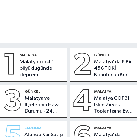
1
2
MALATYA
GÜNCEL
Malatya'da 4,1
Malatya'da 8 Bin
büyüklüğünde
456 TOKİ
deprem
Konutunun Kurası
Bugün Çekiliyor
3
4
GÜNCEL
MALATYA
Malatya ve
Malatya COP31
İlçelerinin Hava
İklim Zirvesi
Durumu - 24
Toplantısına Ev
Temmuz 2026
Sahipliği Yaptı
EKONOMI
MALATYA
Altında Kâr Satışı
Malatya'da