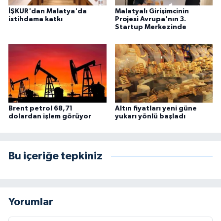
İŞKUR'dan Malatya'da
Malatyalı Girişimcinin
istihdama katkı
Projesi Avrupa'nın 3.
Startup Merkezinde
Brent petrol 68,71
Altın fiyatları yeni güne
dolardan işlem görüyor
yukarı yönlü başladı
Bu içeriğe tepkiniz
Yorumlar