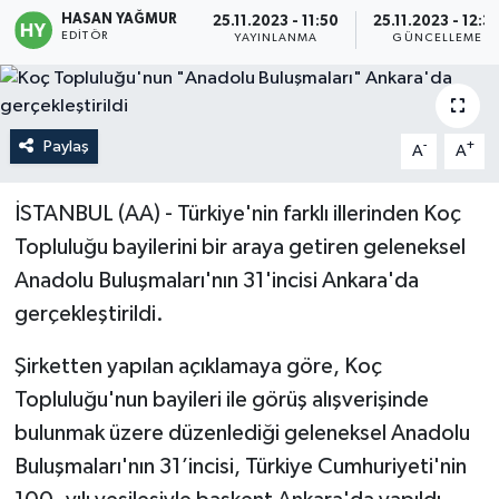
HASAN YAĞMUR
25.11.2023 - 11:50
25.11.2023 - 12:3
EDITÖR
Politika
YAYINLANMA
GÜNCELLEME
Sağlık
Paylaş
-
+
A
A
Spor
Teknoloji
İSTANBUL (AA) - Türkiye'nin farklı illerinden Koç
Topluluğu bayilerini bir araya getiren geleneksel
Yaşam
Anadolu Buluşmaları'nın 31'incisi Ankara'da
gerçekleştirildi.
Şirketten yapılan açıklamaya göre, Koç
Topluluğu'nun bayileri ile görüş alışverişinde
bulunmak üzere düzenlediği geleneksel Anadolu
Buluşmaları'nın 31’incisi, Türkiye Cumhuriyeti'nin