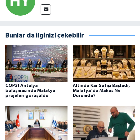
Bunlar da ilginizi çekebilir
COP31 Antalya
Altında Kâr Satışı Başladı,
buluşmasında Malatya
Malatya'da Makas Ne
projeleri görüşüldü
Durumda?