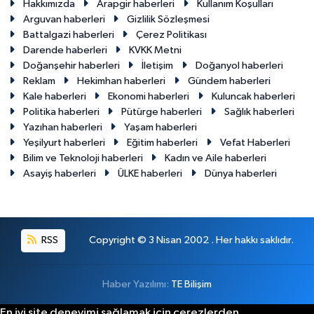
Hakkımızda
Arapgir haberleri
Kullanım Koşulları
Arguvan haberleri
Gizlilik Sözleşmesi
Battalgazi haberleri
Çerez Politikası
Darende haberleri
KVKK Metni
Doğanşehir haberleri
İletişim
Doğanyol haberleri
Reklam
Hekimhan haberleri
Gündem haberleri
Kale haberleri
Ekonomi haberleri
Kuluncak haberleri
Politika haberleri
Pütürge haberleri
Sağlık haberleri
Yazıhan haberleri
Yaşam haberleri
Yeşilyurt haberleri
Eğitim haberleri
Vefat Haberleri
Bilim ve Teknoloji haberleri
Kadın ve Aile haberleri
Asayiş haberleri
ÜLKE haberleri
Dünya haberleri
RSS
Copyright © 3 Nisan 2002 . Her hakkı saklıdır.
Haber Yazılımı:
TE Bilişim
En iyi site deneyimi sağlamak için çerezlerden