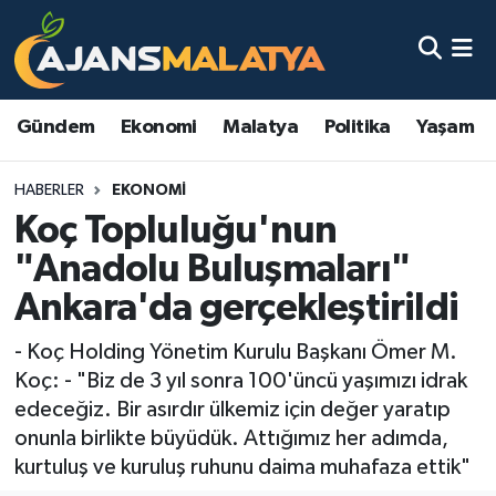
Asayiş
Malatya Nöbetçi Eczaneler
Gündem
Ekonomi
Malatya
Politika
Yaşam
Dünya
Malatya Hava Durumu
HABERLER
EKONOMI
Eğitim
Malatya Namaz Vakitleri
Koç Topluluğu'nun
Ekonomi
Malatya Trafik Yoğunluk Haritası
"Anadolu Buluşmaları"
Ankara'da gerçekleştirildi
Gündem
TFF 3.Lig 2.Grup Puan Durumu ve Fikstür
- Koç Holding Yönetim Kurulu Başkanı Ömer M.
Kadın
Tüm Manşetler
Koç: - "Biz de 3 yıl sonra 100'üncü yaşımızı idrak
edeceğiz. Bir asırdır ülkemiz için değer yaratıp
Kültür & Sanat
Son Dakika Haberleri
onunla birlikte büyüdük. Attığımız her adımda,
kurtuluş ve kuruluş ruhunu daima muhafaza ettik"
Magazin
Haber Arşivi