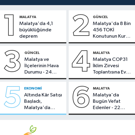
1
2
MALATYA
GÜNCEL
Malatya'da 4,1
Malatya'da 8 Bin
büyüklüğünde
456 TOKİ
deprem
Konutunun Kurası
Bugün Çekiliyor
3
4
GÜNCEL
MALATYA
Malatya ve
Malatya COP31
İlçelerinin Hava
İklim Zirvesi
Durumu - 24
Toplantısına Ev
Temmuz 2026
Sahipliği Yaptı
5
6
EKONOMI
MALATYA
Altında Kâr Satışı
Malatya'da
Başladı,
Bugün Vefat
Malatya'da
Edenler - 22
Makas Ne
Temmuz 2026
Durumda?