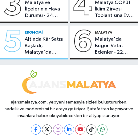
3
4
Malatya ve
Malatya COP31
İlçelerinin Hava
İklim Zirvesi
Durumu - 24
Toplantısına Ev
Temmuz 2026
Sahipliği Yaptı
5
6
EKONOMI
MALATYA
Altında Kâr Satışı
Malatya'da
Başladı,
Bugün Vefat
Malatya'da
Edenler - 22
Makas Ne
Temmuz 2026
Durumda?
ajansmalatya.com, yepyeni temasıyla sizleri buluştururken,
sadelik ve modernizmi bir araya getiriyor. Şatafattan kaçınıyor ve
insanlara haber okuyabilecekleri bir altyapı sunuyor.