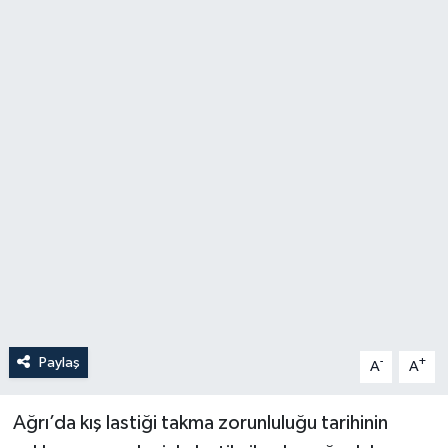
Politika
Sağlık
Spor
Teknoloji
Yaşam
Paylaş
-
+
A
A
Ağrı’da kış lastiği takma zorunluluğu tarihinin