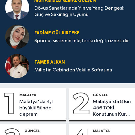
MUHAMMED KEMAL GÜLŞEN
Dövüş Sanatlarında Yin ve Yang Dengesi:
Güç ve Sakinliğin Uyumu
FADIME GÜL KIRTEKE
Sporcu, sistemin müşterisi değil; öznesidir.
TAMER ALKAN
Milletin Cebinden Vekilin Sofrasına
1
2
MALATYA
GÜNCEL
Malatya'da 4,1
Malatya'da 8 Bin
büyüklüğünde
456 TOKİ
deprem
Konutunun Kurası
Bugün Çekiliyor
GÜNCEL
MALATYA