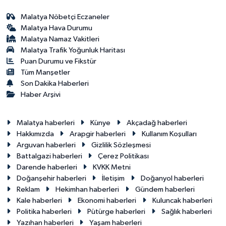
Malatya Nöbetçi Eczaneler
Malatya Hava Durumu
Malatya Namaz Vakitleri
Malatya Trafik Yoğunluk Haritası
Puan Durumu ve Fikstür
Tüm Manşetler
Son Dakika Haberleri
Haber Arşivi
Malatya haberleri
Künye
Akçadağ haberleri
Hakkımızda
Arapgir haberleri
Kullanım Koşulları
Arguvan haberleri
Gizlilik Sözleşmesi
Battalgazi haberleri
Çerez Politikası
Darende haberleri
KVKK Metni
Doğanşehir haberleri
İletişim
Doğanyol haberleri
Reklam
Hekimhan haberleri
Gündem haberleri
Kale haberleri
Ekonomi haberleri
Kuluncak haberleri
Politika haberleri
Pütürge haberleri
Sağlık haberleri
Yazıhan haberleri
Yaşam haberleri