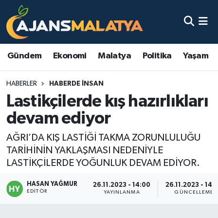
Asayiş
Malatya Nöbetçi Eczaneler
Gündem
Ekonomi
Malatya
Politika
Yaşam
Dünya
Malatya Hava Durumu
HABERLER
HABERDE INSAN
Eğitim
Malatya Namaz Vakitleri
Lastikçilerde kış hazırlıkları
Ekonomi
Malatya Trafik Yoğunluk Haritası
devam ediyor
Gündem
TFF 3.Lig 2.Grup Puan Durumu ve Fikstür
AĞRI’DA KIŞ LASTİĞİ TAKMA ZORUNLULUĞU
TARİHİNİN YAKLAŞMASI NEDENİYLE
Kadın
Tüm Manşetler
LASTİKÇİLERDE YOĞUNLUK DEVAM EDİYOR.
HASAN YAĞMUR
Kültür & Sanat
Son Dakika Haberleri
26.11.2023 - 14:00
26.11.2023 - 14:
EDITÖR
YAYINLANMA
GÜNCELLEME
Magazin
Haber Arşivi