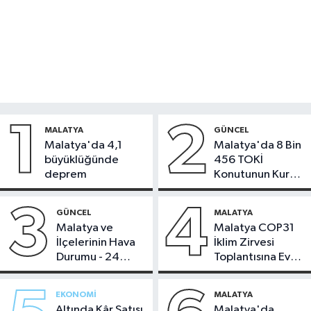
1
2
MALATYA
GÜNCEL
Malatya'da 4,1
Malatya'da 8 Bin
büyüklüğünde
456 TOKİ
deprem
Konutunun Kurası
Bugün Çekiliyor
3
4
GÜNCEL
MALATYA
Malatya ve
Malatya COP31
İlçelerinin Hava
İklim Zirvesi
Durumu - 24
Toplantısına Ev
Temmuz 2026
Sahipliği Yaptı
EKONOMI
MALATYA
Altında Kâr Satışı
Malatya'da