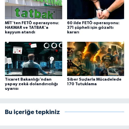
MİT'ten FETÖ operasyonu:
60 ilde FETÖ operasyonu:
HAKMAR ve TATBAK'a
371 şüpheli için gözaltı
kayyum atandı
kararı
Ticaret Bakanlığı'ndan
Siber Suçlarla Mücadelede
yapay zekâ dolandırıcılığı
170 Tutuklama
uyarısı
Bu içeriğe tepkiniz