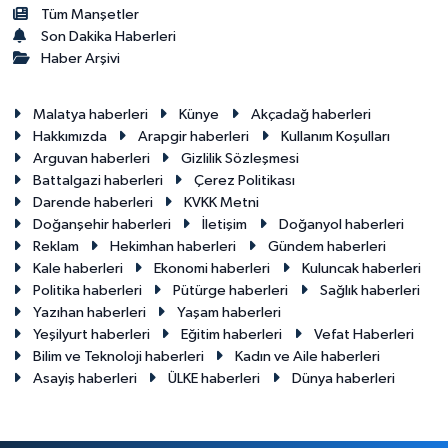
Tüm Manşetler
Son Dakika Haberleri
Haber Arşivi
Malatya haberleri
Künye
Akçadağ haberleri
Hakkımızda
Arapgir haberleri
Kullanım Koşulları
Arguvan haberleri
Gizlilik Sözleşmesi
Battalgazi haberleri
Çerez Politikası
Darende haberleri
KVKK Metni
Doğanşehir haberleri
İletişim
Doğanyol haberleri
Reklam
Hekimhan haberleri
Gündem haberleri
Kale haberleri
Ekonomi haberleri
Kuluncak haberleri
Politika haberleri
Pütürge haberleri
Sağlık haberleri
Yazıhan haberleri
Yaşam haberleri
Yeşilyurt haberleri
Eğitim haberleri
Vefat Haberleri
Bilim ve Teknoloji haberleri
Kadın ve Aile haberleri
Asayiş haberleri
ÜLKE haberleri
Dünya haberleri