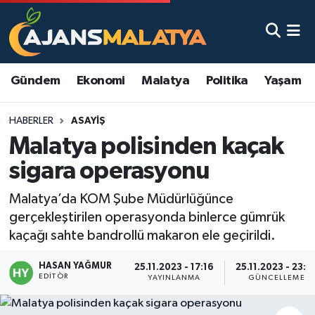
Asayiş
Malatya Nöbetçi Eczaneler
Gündem
Ekonomi
Malatya
Politika
Yaşam
Dünya
Malatya Hava Durumu
HABERLER
ASAYIŞ
Eğitim
Malatya Namaz Vakitleri
Malatya polisinden kaçak
Ekonomi
Malatya Trafik Yoğunluk Haritası
sigara operasyonu
Gündem
TFF 3.Lig 2.Grup Puan Durumu ve Fikstür
Malatya’da KOM Şube Müdürlüğünce
gerçekleştirilen operasyonda binlerce gümrük
Kadın
Tüm Manşetler
kaçağı sahte bandrollü makaron ele geçirildi.
HASAN YAĞMUR
Kültür & Sanat
Son Dakika Haberleri
25.11.2023 - 17:16
25.11.2023 - 23:5
EDITÖR
YAYINLANMA
GÜNCELLEME
Magazin
Haber Arşivi