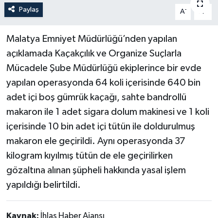
Paylaş
-
+
A
A
Politika
Malatya Emniyet Müdürlüğü’nden yapılan
Sağlık
açıklamada Kaçakçılık ve Organize Suçlarla
Spor
Mücadele Şube Müdürlüğü ekiplerince bir evde
yapılan operasyonda 64 koli içerisinde 640 bin
Teknoloji
adet içi boş gümrük kaçağı, sahte bandrollü
makaron ile 1 adet sigara dolum makinesi ve 1 koli
Yaşam
içerisinde 10 bin adet içi tütün ile doldurulmuş
makaron ele geçirildi. Aynı operasyonda 37
kilogram kıyılmış tütün de ele geçirilirken
gözaltına alınan şüpheli hakkında yasal işlem
yapıldığı belirtildi.
Kaynak:
İhlas Haber Ajansı