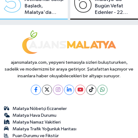
5
6
Başladı,
Bugün Vefat
Malatya'da
Edenler - 22
Makas Ne
Temmuz 2026
Durumda?
ajansmalatya.com, yepyeni temasıyla sizleri buluştururken,
sadelik ve modernizmi bir araya getiriyor. Şatafattan kaçınıyor ve
insanlara haber okuyabilecekleri bir altyapı sunuyor.
Malatya Nöbetçi Eczaneler
Malatya Hava Durumu
Malatya Namaz Vakitleri
Malatya Trafik Yoğunluk Haritası
Puan Durumu ve Fikstür