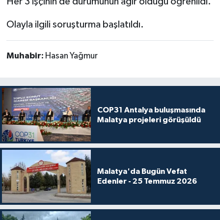
Her 3 işçinin de durumunun ağır olduğu öğrenildi.
Olayla ilgili soruşturma başlatıldı.
Muhabir:
Hasan Yağmur
COP31 Antalya buluşmasında
Malatya projeleri görüşüldü
Malatya'da Bugün Vefat
Edenler - 25 Temmuz 2026