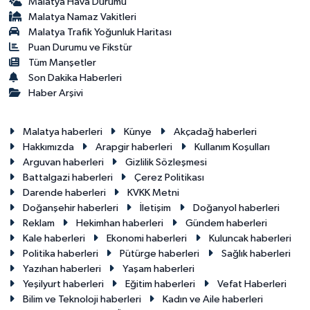
Malatya Hava Durumu
Malatya Namaz Vakitleri
Malatya Trafik Yoğunluk Haritası
Puan Durumu ve Fikstür
Tüm Manşetler
Son Dakika Haberleri
Haber Arşivi
Malatya haberleri
Künye
Akçadağ haberleri
Hakkımızda
Arapgir haberleri
Kullanım Koşulları
Arguvan haberleri
Gizlilik Sözleşmesi
Battalgazi haberleri
Çerez Politikası
Darende haberleri
KVKK Metni
Doğanşehir haberleri
İletişim
Doğanyol haberleri
Reklam
Hekimhan haberleri
Gündem haberleri
Kale haberleri
Ekonomi haberleri
Kuluncak haberleri
Politika haberleri
Pütürge haberleri
Sağlık haberleri
Yazıhan haberleri
Yaşam haberleri
Yeşilyurt haberleri
Eğitim haberleri
Vefat Haberleri
Bilim ve Teknoloji haberleri
Kadın ve Aile haberleri