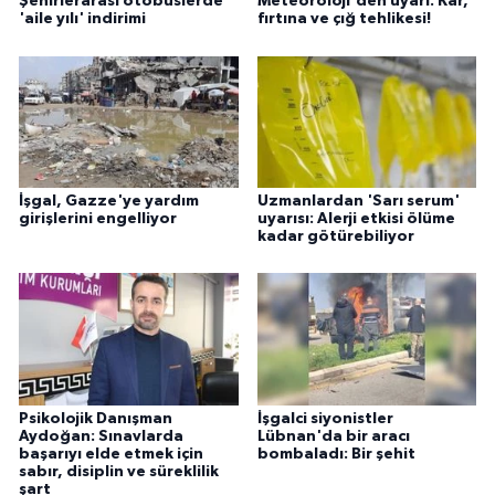
Şehirlerarası otobüslerde
Meteoroloji'den uyarı: Kar,
'aile yılı' indirimi
fırtına ve çığ tehlikesi!
İşgal, Gazze'ye yardım
Uzmanlardan 'Sarı serum'
girişlerini engelliyor
uyarısı: Alerji etkisi ölüme
kadar götürebiliyor
Psikolojik Danışman
İşgalci siyonistler
Aydoğan: Sınavlarda
Lübnan'da bir aracı
başarıyı elde etmek için
bombaladı: Bir şehit
sabır, disiplin ve süreklilik
şart