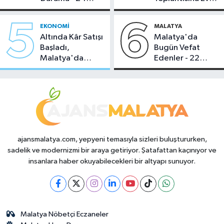
Temmuz 2026
Sahipliği Yaptı
5
6
EKONOMI
MALATYA
Altında Kâr Satışı
Malatya'da
Başladı,
Bugün Vefat
Malatya'da
Edenler - 22
Makas Ne
Temmuz 2026
Durumda?
ajansmalatya.com, yepyeni temasıyla sizleri buluştururken,
sadelik ve modernizmi bir araya getiriyor. Şatafattan kaçınıyor ve
insanlara haber okuyabilecekleri bir altyapı sunuyor.
Malatya Nöbetçi Eczaneler