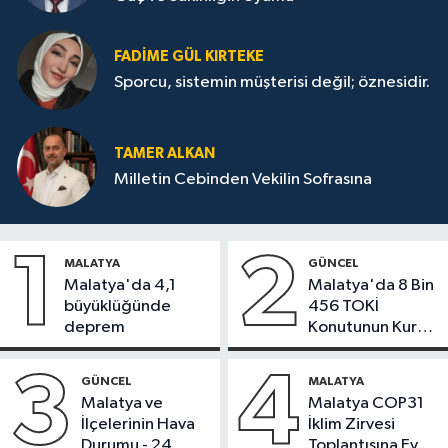
FADIME GÜL KIRTEKE
Sporcu, sistemin müşterisi değil; öznesidir.
TAMER ALKAN
Milletin Cebinden Vekilin Sofrasına
1
2
MALATYA
GÜNCEL
Malatya'da 4,1
Malatya'da 8 Bin
büyüklüğünde
456 TOKİ
deprem
Konutunun Kurası
Bugün Çekiliyor
3
4
GÜNCEL
MALATYA
Malatya ve
Malatya COP31
İlçelerinin Hava
İklim Zirvesi
Durumu - 24
Toplantısına Ev