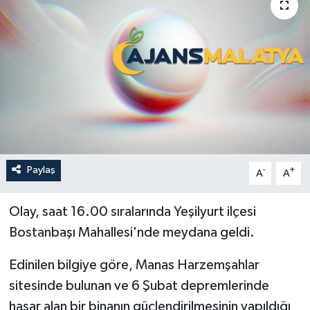
Politika
Sağlık
Spor
Teknoloji
Yaşam
Paylaş
-
+
A
A
Olay, saat 16.00 sıralarında Yeşilyurt ilçesi
Bostanbaşı Mahallesi'nde meydana geldi.
Edinilen bilgiye göre, Manas Harzemşahlar
sitesinde bulunan ve 6 Şubat depremlerinde
hasar alan bir binanın güçlendirilmesinin yapıldığı