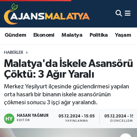
Asayiş
Malatya Nöbetçi Eczaneler
Gündem
Ekonomi
Malatya
Politika
Yaşam
Dünya
Malatya Hava Durumu
HABERLER
Eğitim
Malatya Namaz Vakitleri
Malatya'da İskele Asansörü
Ekonomi
Malatya Trafik Yoğunluk Haritası
Çöktü: 3 Ağır Yaralı
Gündem
TFF 3.Lig 2.Grup Puan Durumu ve Fikstür
Merkez Yeşilyurt ilçesinde güçlendirmesi yapılan
orta hasarlı bir binanın iskele asansörünün
Kadın
Tüm Manşetler
çökmesi sonucu 3 işçi ağır yaralandı.
HASAN YAĞMUR
Kültür & Sanat
Son Dakika Haberleri
05.12.2024 - 15:05
05.12.2024 - 15:
EDITÖR
YAYINLANMA
GÜNCELLEME
Magazin
Haber Arşivi