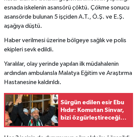
esnada iskelenin asansörü çöktü. Çökme sonucu
asansörde bulunan 5 işçiden A.T., Ö.Ş. ve E.Ş.
aşağıya düştü.
Haber verilmesi üzerine bölgeye sağlık ve polis
ekipleri sevk edildi.
Yaralılar, olay yerinde yapılan ilk müdahalenin
ardından ambulansla Malatya Eğitim ve Araştırma
Hastanesine kaldırıldı.
Sürgün edilen esir Ebu
Hıdır: Komutan Sinvar,
bizi özgürleştireceği
sözünde durdu