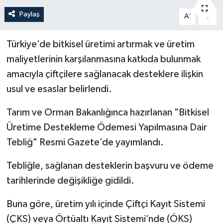
Paylaş
-
+
A
A
Politika
Sağlık
Türkiye’de bitkisel üretimi artırmak ve üretim
maliyetlerinin karşılanmasına katkıda bulunmak
Spor
amacıyla çiftçilere sağlanacak desteklere ilişkin
usul ve esaslar belirlendi.
Teknoloji
Tarım ve Orman Bakanlığınca hazırlanan "Bitkisel
Yaşam
Üretime Destekleme Ödemesi Yapılmasına Dair
Tebliğ" Resmi Gazete’de yayımlandı.
Tebliğle, sağlanan desteklerin başvuru ve ödeme
tarihlerinde değişikliğe gidildi.
Buna göre, üretim yılı içinde Çiftçi Kayıt Sistemi
(ÇKS) veya Örtüaltı Kayıt Sistemi’nde (ÖKS)