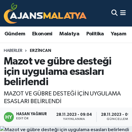
Asayiş
Malatya Nöbetçi Eczaneler
Gündem
Ekonomi
Malatya
Politika
Yaşam
Dünya
Malatya Hava Durumu
HABERLER
ERZINCAN
Eğitim
Malatya Namaz Vakitleri
Mazot ve gübre desteği
Ekonomi
Malatya Trafik Yoğunluk Haritası
için uygulama esasları
belirlendi
Gündem
TFF 3.Lig 2.Grup Puan Durumu ve Fikstür
MAZOT VE GÜBRE DESTEĞİ İÇİN UYGULAMA
Kadın
Tüm Manşetler
ESASLARI BELİRLENDİ
Kültür & Sanat
Son Dakika Haberleri
HASAN YAĞMUR
28.11.2023 - 09:04
28.11.2023 - 09
EDITÖR
YAYINLANMA
GÜNCELLEME
Magazin
Haber Arşivi