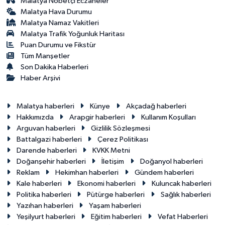
Malatya Nöbetçi Eczaneler
Malatya Hava Durumu
Malatya Namaz Vakitleri
Malatya Trafik Yoğunluk Haritası
Puan Durumu ve Fikstür
Tüm Manşetler
Son Dakika Haberleri
Haber Arşivi
Malatya haberleri
Künye
Akçadağ haberleri
Hakkımızda
Arapgir haberleri
Kullanım Koşulları
Arguvan haberleri
Gizlilik Sözleşmesi
Battalgazi haberleri
Çerez Politikası
Darende haberleri
KVKK Metni
Doğanşehir haberleri
İletişim
Doğanyol haberleri
Reklam
Hekimhan haberleri
Gündem haberleri
Kale haberleri
Ekonomi haberleri
Kuluncak haberleri
Politika haberleri
Pütürge haberleri
Sağlık haberleri
Yazıhan haberleri
Yaşam haberleri
Yeşilyurt haberleri
Eğitim haberleri
Vefat Haberleri