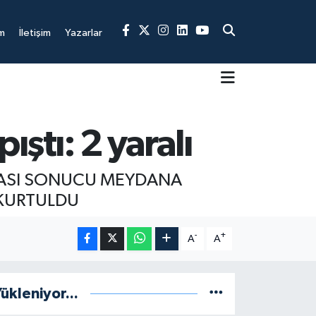
m
İletişim
Yazarlar
pıştı: 2 yaralı
ŞMASI SONUCU MEYDANA
 KURTULDU
-
+
A
A
ükleniyor...