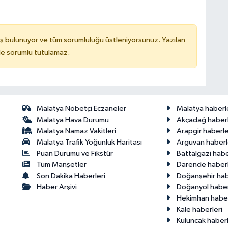
ş bulunuyor ve tüm sorumluluğu üstleniyorsunuz. Yazılan
de sorumlu tutulamaz.
Malatya Nöbetçi Eczaneler
Malatya haberl
Malatya Hava Durumu
Akçadağ haberl
Malatya Namaz Vakitleri
Arapgir haberle
Malatya Trafik Yoğunluk Haritası
Arguvan haberl
Puan Durumu ve Fikstür
Battalgazi habe
Tüm Manşetler
Darende haberl
Son Dakika Haberleri
Doğanşehir hab
Haber Arşivi
Doğanyol haber
Hekimhan haber
Kale haberleri
Kuluncak haberl