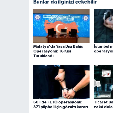
Bunlar da ilginizi çekebilir
Malatya'da Yasa Dışı Bahis
İstanbul 
Operasyonu: 16 Kişi
operasyon
Tutuklandı
60 ilde FETÖ operasyonu:
Ticaret B
371 şüpheli için gözaltı kararı
zekâ dolan