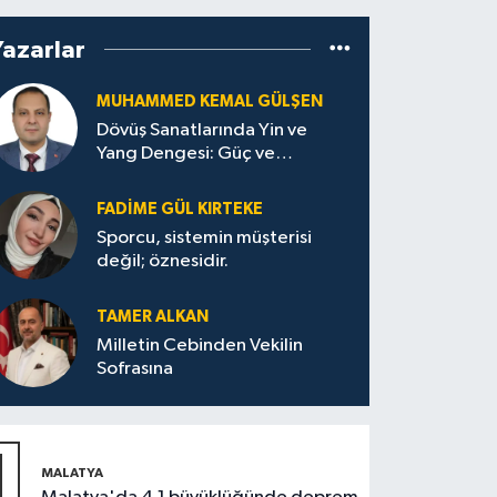
Yazarlar
MUHAMMED KEMAL GÜLŞEN
Dövüş Sanatlarında Yin ve
Yang Dengesi: Güç ve
Sakinliğin Uyumu
FADIME GÜL KIRTEKE
Sporcu, sistemin müşterisi
değil; öznesidir.
TAMER ALKAN
Milletin Cebinden Vekilin
Sofrasına
1
MALATYA