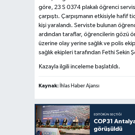
göre, 23 S 0374 plakalı öğrenci servisi 
çarpıştı. Çarpışmanın etkisiyle hafif t
kişi yaralandı. Serviste bulunan öğrenc
ardından taraflar, öğrencilerin gözü 
üzerine olay yerine sağlık ve polis ekipl
sağlık ekipleri tarafından Fethi Sekin Ş
Kazayla ilgili inceleme başlatıldı.
Kaynak:
İhlas Haber Ajansı
EDITÖRÜN SEÇTIĞI
COP31 Antalya
görüşüldü