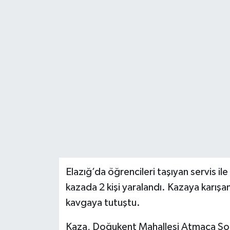
Politika
Sağlık
Spor
Teknoloji
Yaşam
Elazığ’da öğrencileri taşıyan servis 
kazada 2 kişi yaralandı. Kazaya karışan
kavgaya tutuştu.
Kaza, Doğukent Mahallesi Atmaca Soka