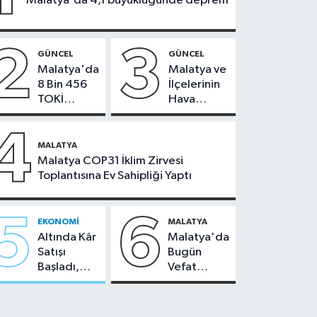
Malatya'da 4,1 büyüklüğünde deprem
2
3
GÜNCEL
GÜNCEL
Malatya'da
Malatya ve
8 Bin 456
İlçelerinin
TOKİ
Hava
Konutunun
Durumu -
Kurası
24
4
Bugün
Temmuz
MALATYA
Çekiliyor
2026
Malatya COP31 İklim Zirvesi
Toplantısına Ev Sahipliği Yaptı
5
6
EKONOMI
MALATYA
Altında Kâr
Malatya'da
Satışı
Bugün
Başladı,
Vefat
Malatya'da
Edenler -
Makas Ne
22 Temmuz
Durumda?
2026