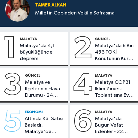
TAMER ALKAN
Milletin Cebinden Vekilin Sofrasına
1
2
MALATYA
GÜNCEL
Malatya'da 4,1
Malatya'da 8 Bin
büyüklüğünde
456 TOKİ
deprem
Konutunun Kurası
Bugün Çekiliyor
3
4
GÜNCEL
MALATYA
Malatya ve
Malatya COP31
İlçelerinin Hava
İklim Zirvesi
Durumu - 24
Toplantısına Ev
Temmuz 2026
Sahipliği Yaptı
5
6
EKONOMI
MALATYA
Altında Kâr Satışı
Malatya'da
Başladı,
Bugün Vefat
Malatya'da
Edenler - 22