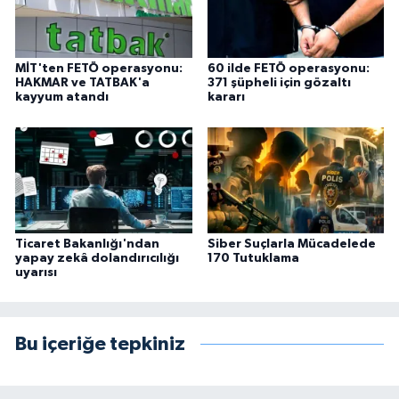
MİT'ten FETÖ operasyonu:
60 ilde FETÖ operasyonu:
HAKMAR ve TATBAK'a
371 şüpheli için gözaltı
kayyum atandı
kararı
Ticaret Bakanlığı'ndan
Siber Suçlarla Mücadelede
yapay zekâ dolandırıcılığı
170 Tutuklama
uyarısı
Bu içeriğe tepkiniz