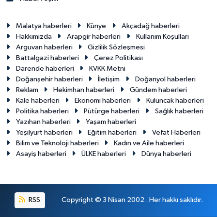
Malatya haberleri
Künye
Akçadağ haberleri
Hakkımızda
Arapgir haberleri
Kullanım Koşulları
Arguvan haberleri
Gizlilik Sözleşmesi
Battalgazi haberleri
Çerez Politikası
Darende haberleri
KVKK Metni
Doğanşehir haberleri
İletişim
Doğanyol haberleri
Reklam
Hekimhan haberleri
Gündem haberleri
Kale haberleri
Ekonomi haberleri
Kuluncak haberleri
Politika haberleri
Pütürge haberleri
Sağlık haberleri
Yazıhan haberleri
Yaşam haberleri
Yeşilyurt haberleri
Eğitim haberleri
Vefat Haberleri
Bilim ve Teknoloji haberleri
Kadın ve Aile haberleri
Asayiş haberleri
ÜLKE haberleri
Dünya haberleri
RSS
Copyright © 3 Nisan 2002 . Her hakkı saklıdır.