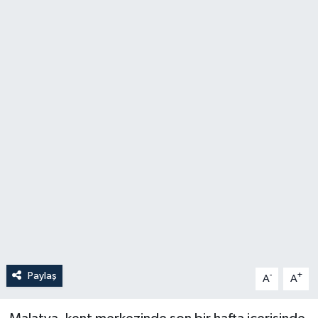
Politika
Sağlık
Spor
Teknoloji
Yaşam
Paylaş
-
+
A
A