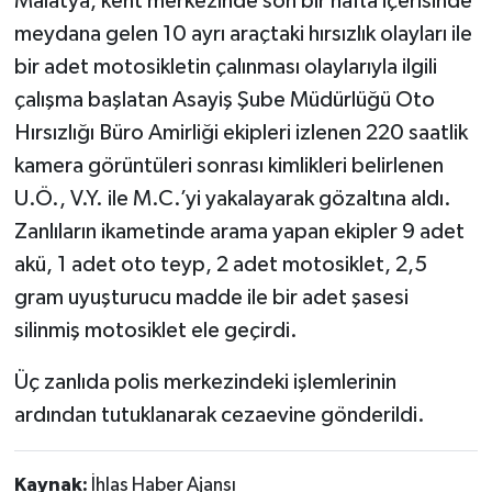
Malatya, kent merkezinde son bir hafta içerisinde
meydana gelen 10 ayrı araçtaki hırsızlık olayları ile
bir adet motosikletin çalınması olaylarıyla ilgili
çalışma başlatan Asayiş Şube Müdürlüğü Oto
Hırsızlığı Büro Amirliği ekipleri izlenen 220 saatlik
kamera görüntüleri sonrası kimlikleri belirlenen
U.Ö., V.Y. ile M.C.’yi yakalayarak gözaltına aldı.
Zanlıların ikametinde arama yapan ekipler 9 adet
akü, 1 adet oto teyp, 2 adet motosiklet, 2,5
gram uyuşturucu madde ile bir adet şasesi
silinmiş motosiklet ele geçirdi.
Üç zanlıda polis merkezindeki işlemlerinin
ardından tutuklanarak cezaevine gönderildi.
Kaynak:
İhlas Haber Ajansı