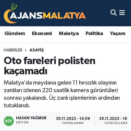
Asayiş
Malatya Nöbetçi Eczaneler
Gündem
Ekonomi
Malatya
Politika
Yaşam
Dünya
Malatya Hava Durumu
HABERLER
ASAYIŞ
Eğitim
Malatya Namaz Vakitleri
Oto fareleri polisten
Ekonomi
Malatya Trafik Yoğunluk Haritası
kaçamadı
Gündem
TFF 3.Lig 2.Grup Puan Durumu ve Fikstür
Malatya’da meydana gelen 11 hırsızlık olayının
zanlıları izlenen 220 saatlik kamera görüntüleri
Kadın
Tüm Manşetler
sonrası yakalandı. Üç zanlı işlemlerinin ardından
tutuklandı.
Kültür & Sanat
Son Dakika Haberleri
HASAN YAĞMUR
30.11.2023 - 14:59
30.11.2023 - 16:
EDITÖR
YAYINLANMA
GÜNCELLEME
Magazin
Haber Arşivi