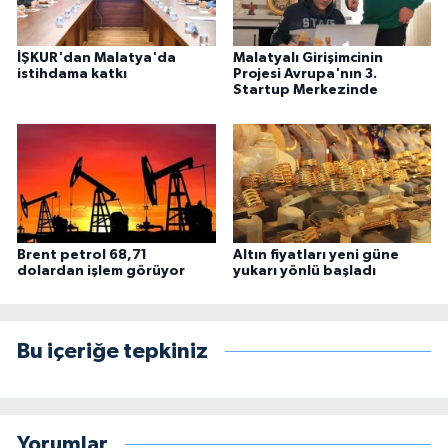
İŞKUR'dan Malatya'da
Malatyalı Girişimcinin
istihdama katkı
Projesi Avrupa'nın 3.
Startup Merkezinde
Brent petrol 68,71
Altın fiyatları yeni güne
dolardan işlem görüyor
yukarı yönlü başladı
Bu içeriğe tepkiniz
Yorumlar