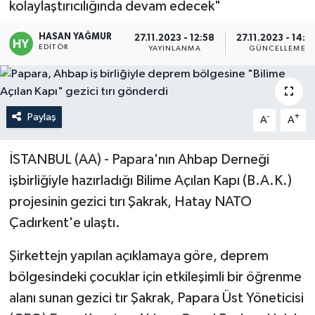
kolaylaştırıcılığında devam edecek"
Politika
HASAN YAĞMUR
27.11.2023 - 12:58
27.11.2023 - 14:0
EDITÖR
YAYINLANMA
GÜNCELLEME
Sağlık
Spor
Paylaş
-
+
A
A
Teknoloji
İSTANBUL (AA) - Papara'nın Ahbap Derneği
Yaşam
işbirliğiyle hazırladığı Bilime Açılan Kapı (B.A.K.)
projesinin gezici tırı Şakrak, Hatay NATO
Çadırkent'e ulaştı.
Şirkettejn yapılan açıklamaya göre, deprem
bölgesindeki çocuklar için etkileşimli bir öğrenme
alanı sunan gezici tır Şakrak, Papara Üst Yöneticisi