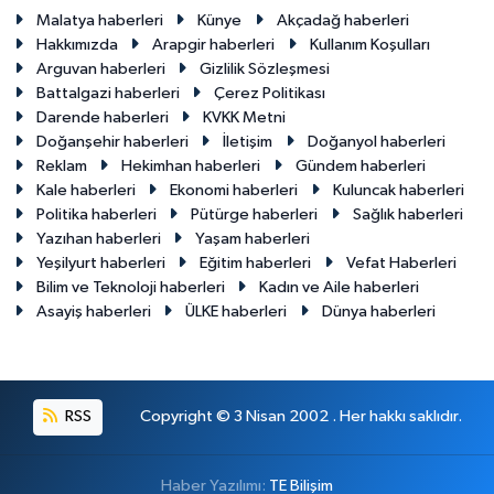
Malatya haberleri
Künye
Akçadağ haberleri
Hakkımızda
Arapgir haberleri
Kullanım Koşulları
Arguvan haberleri
Gizlilik Sözleşmesi
Battalgazi haberleri
Çerez Politikası
Darende haberleri
KVKK Metni
Doğanşehir haberleri
İletişim
Doğanyol haberleri
Reklam
Hekimhan haberleri
Gündem haberleri
Kale haberleri
Ekonomi haberleri
Kuluncak haberleri
Politika haberleri
Pütürge haberleri
Sağlık haberleri
Yazıhan haberleri
Yaşam haberleri
Yeşilyurt haberleri
Eğitim haberleri
Vefat Haberleri
Bilim ve Teknoloji haberleri
Kadın ve Aile haberleri
Asayiş haberleri
ÜLKE haberleri
Dünya haberleri
RSS
Copyright © 3 Nisan 2002 . Her hakkı saklıdır.
Haber Yazılımı:
TE Bilişim