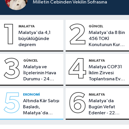
Milletin Cebinden Vekilin Sofrasına
1
2
MALATYA
GÜNCEL
Malatya'da 4,1
Malatya'da 8 Bin
büyüklüğünde
456 TOKİ
deprem
Konutunun Kurası
Bugün Çekiliyor
3
4
GÜNCEL
MALATYA
Malatya ve
Malatya COP31
İlçelerinin Hava
İklim Zirvesi
Durumu - 24
Toplantısına Ev
Temmuz 2026
Sahipliği Yaptı
5
6
EKONOMI
MALATYA
Altında Kâr Satışı
Malatya'da
Başladı,
Bugün Vefat
Malatya'da
Edenler - 22
Makas Ne
Temmuz 2026
Durumda?