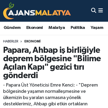
Asayiş
Malatya Nöbetçi Eczaneler
Gündem
Ekonomi
Malatya
Politika
Yaşam
Dünya
Malatya Hava Durumu
HABERLER
EKONOMI
Eğitim
Malatya Namaz Vakitleri
Papara, Ahbap iş birliğiyle
Ekonomi
Malatya Trafik Yoğunluk Haritası
deprem bölgesine "Bilime
Açılan Kapı" gezici tırı
Gündem
TFF 3.Lig 2.Grup Puan Durumu ve Fikstür
gönderdi
Kadın
Tüm Manşetler
- Papara Üst Yöneticisi Emre Kenci: - "Deprem
bölgesinde yaşamın normalleşmesine ve
Kültür & Sanat
Son Dakika Haberleri
ülkemizin bu yaraları sarmasına yönelik
desteklerimiz, Ahbap gibi etkin ortakların
Magazin
Haber Arşivi