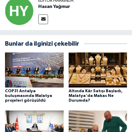
EDITÖR HAKKINDA
Hasan Yağmur
Bunlar da ilginizi çekebilir
COP31 Antalya
Altında Kâr Satışı Başladı,
buluşmasında Malatya
Malatya'da Makas Ne
projeleri görüşüldü
Durumda?