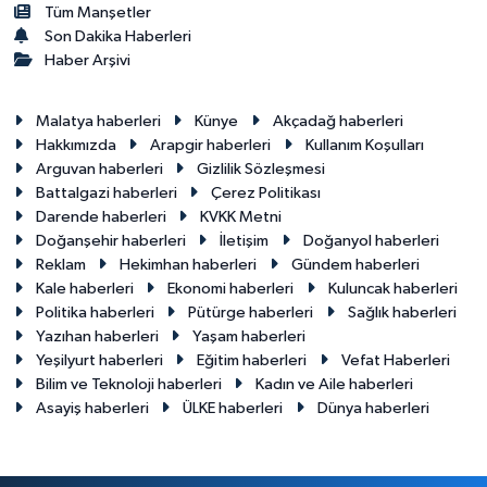
Tüm Manşetler
Son Dakika Haberleri
Haber Arşivi
Malatya haberleri
Künye
Akçadağ haberleri
Hakkımızda
Arapgir haberleri
Kullanım Koşulları
Arguvan haberleri
Gizlilik Sözleşmesi
Battalgazi haberleri
Çerez Politikası
Darende haberleri
KVKK Metni
Doğanşehir haberleri
İletişim
Doğanyol haberleri
Reklam
Hekimhan haberleri
Gündem haberleri
Kale haberleri
Ekonomi haberleri
Kuluncak haberleri
Politika haberleri
Pütürge haberleri
Sağlık haberleri
Yazıhan haberleri
Yaşam haberleri
Yeşilyurt haberleri
Eğitim haberleri
Vefat Haberleri
Bilim ve Teknoloji haberleri
Kadın ve Aile haberleri
Asayiş haberleri
ÜLKE haberleri
Dünya haberleri