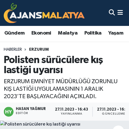
Asayiş
Malatya Nöbetçi Eczaneler
Gündem
Ekonomi
Malatya
Politika
Yaşam
Dünya
Malatya Hava Durumu
HABERLER
ERZURUM
Eğitim
Malatya Namaz Vakitleri
Polisten sürücülere kış
Ekonomi
Malatya Trafik Yoğunluk Haritası
lastiği uyarısı
Gündem
TFF 3.Lig 2.Grup Puan Durumu ve Fikstür
ERZURUM EMNİYET MÜDÜRLÜĞÜ ZORUNLU
KIŞ LASTİĞİ UYGULAMASININ 1 ARALIK
Kadın
Tüm Manşetler
2023’TE BAŞLAYACAĞINI AÇIKLADI.
HASAN YAĞMUR
Kültür & Sanat
Son Dakika Haberleri
27.11.2023 - 16:43
27.11.2023 - 16:5
EDITÖR
YAYINLANMA
GÜNCELLEME
Magazin
Haber Arşivi