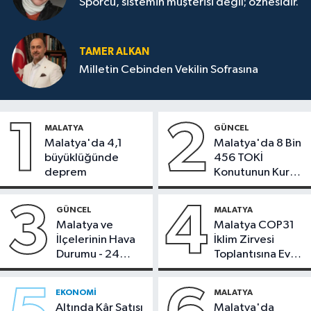
Sporcu, sistemin müşterisi değil; öznesidir.
TAMER ALKAN
Milletin Cebinden Vekilin Sofrasına
1
2
MALATYA
GÜNCEL
Malatya'da 4,1
Malatya'da 8 Bin
büyüklüğünde
456 TOKİ
deprem
Konutunun Kurası
Bugün Çekiliyor
3
4
GÜNCEL
MALATYA
Malatya ve
Malatya COP31
İlçelerinin Hava
İklim Zirvesi
Durumu - 24
Toplantısına Ev
Temmuz 2026
Sahipliği Yaptı
EKONOMI
MALATYA
Altında Kâr Satışı
Malatya'da