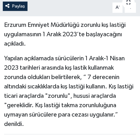
Paylaş
-
+
A
A
Politika
Erzurum Emniyet Müdürlüğü zorunlu kış lastiği
Sağlık
uygulamasının 1 Aralık 2023’te başlayacağını
Spor
açıkladı.
Yapılan açıklamada sürücülerin 1 Aralık-1 Nisan
Teknoloji
2023 tarihleri arasında kış lastik kullanmak
Yaşam
zorunda oldukları belirtilerek, “ 7 derecenin
altındaki sıcaklıklarda kış lastiği kullanın. Kış lastiği
ticari araçlarda "zorunlu", hususi araçlarda
"gereklidir. Kış lastiği takma zorunluluğuna
uymayan sürücülere para cezası uygulanır.”
denildi.