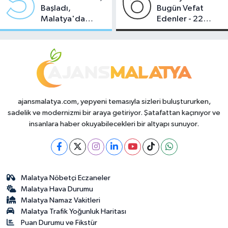
5
6
Başladı,
Bugün Vefat
Malatya'da
Edenler - 22
Makas Ne
Temmuz 2026
Durumda?
ajansmalatya.com, yepyeni temasıyla sizleri buluştururken,
sadelik ve modernizmi bir araya getiriyor. Şatafattan kaçınıyor ve
insanlara haber okuyabilecekleri bir altyapı sunuyor.
Malatya Nöbetçi Eczaneler
Malatya Hava Durumu
Malatya Namaz Vakitleri
Malatya Trafik Yoğunluk Haritası
Puan Durumu ve Fikstür