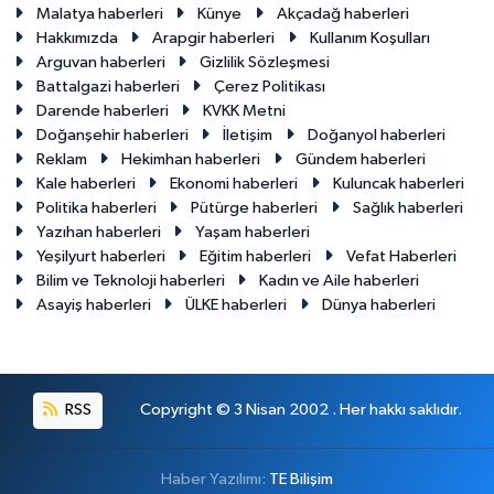
Malatya haberleri
Künye
Akçadağ haberleri
Hakkımızda
Arapgir haberleri
Kullanım Koşulları
Arguvan haberleri
Gizlilik Sözleşmesi
Battalgazi haberleri
Çerez Politikası
Darende haberleri
KVKK Metni
Doğanşehir haberleri
İletişim
Doğanyol haberleri
Reklam
Hekimhan haberleri
Gündem haberleri
Kale haberleri
Ekonomi haberleri
Kuluncak haberleri
Politika haberleri
Pütürge haberleri
Sağlık haberleri
Yazıhan haberleri
Yaşam haberleri
Yeşilyurt haberleri
Eğitim haberleri
Vefat Haberleri
Bilim ve Teknoloji haberleri
Kadın ve Aile haberleri
Asayiş haberleri
ÜLKE haberleri
Dünya haberleri
RSS
Copyright © 3 Nisan 2002 . Her hakkı saklıdır.
Haber Yazılımı:
TE Bilişim