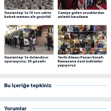
Gaziantep'te 10 ton sahte
Camiye giden çocuklardan
bebek maması ele geçirildi
anlamlı karşılama
Gaziantep'te dolandırıcı
Tarihi Almacı Pazarı Esnafı:
operasyonu: 39 gözaltı
Ramazana özel indirimler
yapıyoruz
Bu içeriğe tepkiniz
Yorumlar