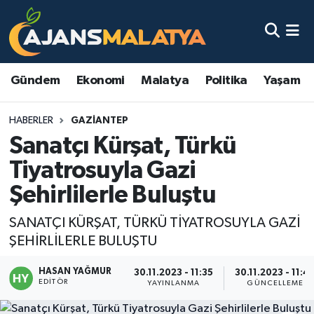
Asayiş
Malatya Nöbetçi Eczaneler
Gündem
Ekonomi
Malatya
Politika
Yaşam
Dünya
Malatya Hava Durumu
HABERLER
GAZIANTEP
Eğitim
Malatya Namaz Vakitleri
Sanatçı Kürşat, Türkü
Ekonomi
Malatya Trafik Yoğunluk Haritası
Tiyatrosuyla Gazi
Şehirlilerle Buluştu
Gündem
TFF 3.Lig 2.Grup Puan Durumu ve Fikstür
SANATÇI KÜRŞAT, TÜRKÜ TİYATROSUYLA GAZİ
Kadın
Tüm Manşetler
ŞEHİRLİLERLE BULUŞTU
Kültür & Sanat
Son Dakika Haberleri
HASAN YAĞMUR
30.11.2023 - 11:35
30.11.2023 - 11:4
EDITÖR
YAYINLANMA
GÜNCELLEME
Magazin
Haber Arşivi