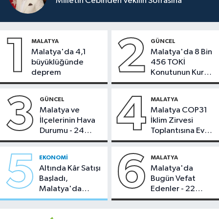
Milletin Cebinden Vekilin Sofrasına
1
2
MALATYA
GÜNCEL
Malatya'da 4,1
Malatya'da 8 Bin
büyüklüğünde
456 TOKİ
deprem
Konutunun Kurası
Bugün Çekiliyor
3
4
GÜNCEL
MALATYA
Malatya ve
Malatya COP31
İlçelerinin Hava
İklim Zirvesi
Durumu - 24
Toplantısına Ev
Temmuz 2026
Sahipliği Yaptı
5
6
EKONOMI
MALATYA
Altında Kâr Satışı
Malatya'da
Başladı,
Bugün Vefat
Malatya'da
Edenler - 22
Makas Ne
Temmuz 2026
Durumda?