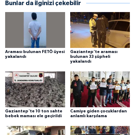
Bunlar da ilginizi çekebilir
Araması bulunan FETÖ üyesi
Gaziantep'te araması
yakalandı
bulunan 33 şüpheli
yakalandı
Gaziantep'te 10 ton sahte
Camiye giden çocuklardan
bebek maması ele geçirildi
anlamlı karşılama