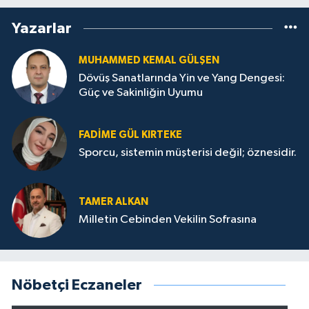
Yazarlar
MUHAMMED KEMAL GÜLŞEN
Dövüş Sanatlarında Yin ve Yang Dengesi:
Güç ve Sakinliğin Uyumu
FADIME GÜL KIRTEKE
Sporcu, sistemin müşterisi değil; öznesidir.
TAMER ALKAN
Milletin Cebinden Vekilin Sofrasına
Nöbetçi Eczaneler