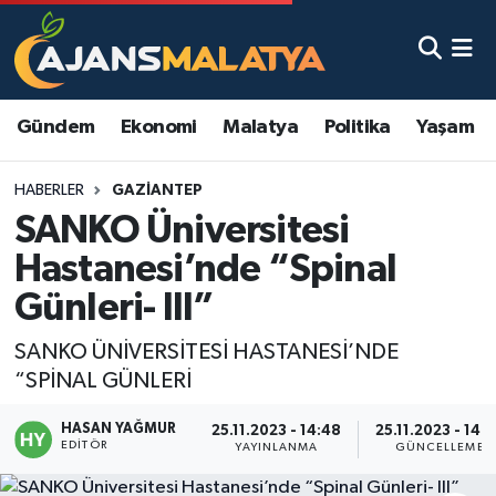
Asayiş
Malatya Nöbetçi Eczaneler
Gündem
Ekonomi
Malatya
Politika
Yaşam
Dünya
Malatya Hava Durumu
HABERLER
GAZIANTEP
Eğitim
Malatya Namaz Vakitleri
SANKO Üniversitesi
Ekonomi
Malatya Trafik Yoğunluk Haritası
Hastanesi’nde “Spinal
Günleri- III”
Gündem
TFF 3.Lig 2.Grup Puan Durumu ve Fikstür
SANKO ÜNİVERSİTESİ HASTANESİ’NDE
Kadın
Tüm Manşetler
“SPİNAL GÜNLERİ
Kültür & Sanat
Son Dakika Haberleri
HASAN YAĞMUR
25.11.2023 - 14:48
25.11.2023 - 14:
EDITÖR
YAYINLANMA
GÜNCELLEME
Magazin
Haber Arşivi