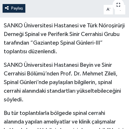
Paylaş
-
+
A
A
Politika
Sağlık
SANKO Üniversitesi Hastanesi ve Türk Nöroşirürji
Derneği Spinal ve Periferik Sinir Cerrahisi Grubu
Spor
tarafından “Gaziantep Spinal Günleri-III”
toplantısı düzenlendi.
Teknoloji
SANKO Üniversitesi Hastanesi Beyin ve Sinir
Yaşam
Cerrahisi Bölümü’nden Prof. Dr. Mehmet Zileli,
Spinal Günleri’nde paylaşılan bilgilerin, spinal
cerrahi alanındaki standartları yükseltebileceğini
söyledi.
Bu tür toplantılarla bölgede spinal cerrahi
alanında yapılan ameliyatlar ve klinik çalışmalar