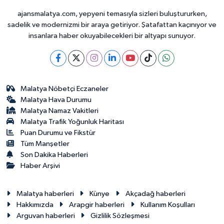
ajansmalatya.com, yepyeni temasıyla sizleri buluştururken,
sadelik ve modernizmi bir araya getiriyor. Şatafattan kaçınıyor ve
insanlara haber okuyabilecekleri bir altyapı sunuyor.
Malatya Nöbetçi Eczaneler
Malatya Hava Durumu
Malatya Namaz Vakitleri
Malatya Trafik Yoğunluk Haritası
Puan Durumu ve Fikstür
Tüm Manşetler
Son Dakika Haberleri
Haber Arşivi
Malatya haberleri
Künye
Akçadağ haberleri
Hakkımızda
Arapgir haberleri
Kullanım Koşulları
Arguvan haberleri
Gizlilik Sözleşmesi