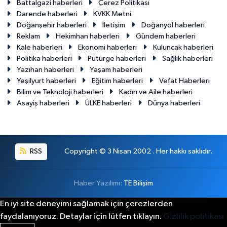
Battalgazi haberleri
Çerez Politikası
Darende haberleri
KVKK Metni
Doğanşehir haberleri
İletişim
Doğanyol haberleri
Reklam
Hekimhan haberleri
Gündem haberleri
Kale haberleri
Ekonomi haberleri
Kuluncak haberleri
Politika haberleri
Pütürge haberleri
Sağlık haberleri
Yazıhan haberleri
Yaşam haberleri
Yeşilyurt haberleri
Eğitim haberleri
Vefat Haberleri
Bilim ve Teknoloji haberleri
Kadın ve Aile haberleri
Asayiş haberleri
ÜLKE haberleri
Dünya haberleri
RSS
Copyright © 3 Nisan 2002 . Her hakkı saklıdır.
Haber Yazılımı:
TE Bilişim
En iyi site deneyimi sağlamak için çerezlerden
faydalanıyoruz. Detaylar için lütfen tıklayın.
Gizlilik politikası