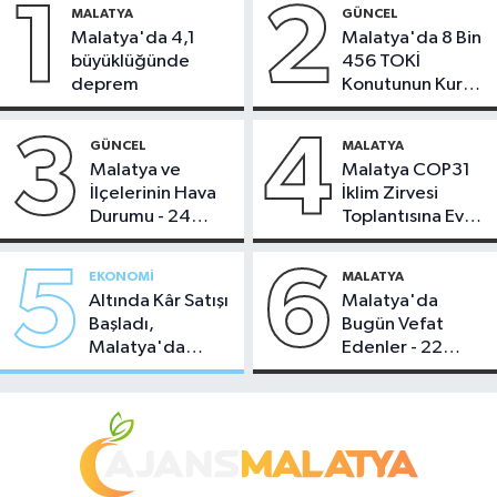
1
2
MALATYA
GÜNCEL
Malatya'da 4,1
Malatya'da 8 Bin
büyüklüğünde
456 TOKİ
deprem
Konutunun Kurası
Bugün Çekiliyor
3
4
GÜNCEL
MALATYA
Malatya ve
Malatya COP31
İlçelerinin Hava
İklim Zirvesi
Durumu - 24
Toplantısına Ev
Temmuz 2026
Sahipliği Yaptı
5
6
EKONOMI
MALATYA
Altında Kâr Satışı
Malatya'da
Başladı,
Bugün Vefat
Malatya'da
Edenler - 22
Makas Ne
Temmuz 2026
Durumda?