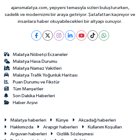
ajansmalatya.com, yepyeni temasıyla sizleri buluştururken,
sadelik ve modernizmi bir araya getiriyor. Şatafattan kaçınıyor ve
insanlara haber okuyabilecekleri bir altyapı sunuyor.
Malatya Nöbetçi Eczaneler
Malatya Hava Durumu
Malatya Namaz Vakitleri
Malatya Trafik Yoğunluk Haritası
Puan Durumu ve Fikstür
Tüm Manşetler
Son Dakika Haberleri
Haber Arşivi
Malatya haberleri
Künye
Akçadağ haberleri
Hakkımızda
Arapgir haberleri
Kullanım Koşulları
Arguvan haberleri
Gizlilik Sözleşmesi