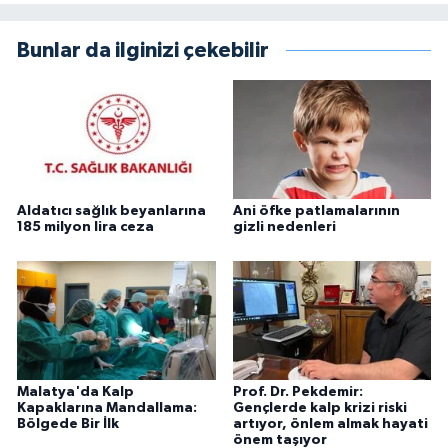
Bunlar da ilginizi çekebilir
Aldatıcı sağlık beyanlarına
Ani öfke patlamalarının
185 milyon lira ceza
gizli nedenleri
Malatya'da Kalp
Prof. Dr. Pekdemir:
Kapaklarına Mandallama:
Gençlerde kalp krizi riski
Bölgede Bir İlk
artıyor, önlem almak hayati
önem taşıyor