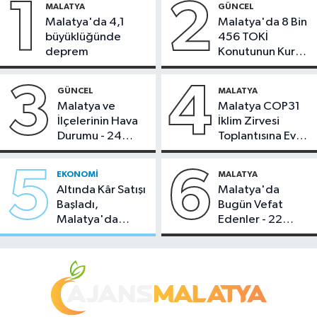
1
2
MALATYA
GÜNCEL
Malatya'da 4,1
Malatya'da 8 Bin
büyüklüğünde
456 TOKİ
deprem
Konutunun Kurası
Bugün Çekiliyor
3
4
GÜNCEL
MALATYA
Malatya ve
Malatya COP31
İlçelerinin Hava
İklim Zirvesi
Durumu - 24
Toplantısına Ev
Temmuz 2026
Sahipliği Yaptı
5
6
EKONOMI
MALATYA
Altında Kâr Satışı
Malatya'da
Başladı,
Bugün Vefat
Malatya'da
Edenler - 22
Makas Ne
Temmuz 2026
Durumda?