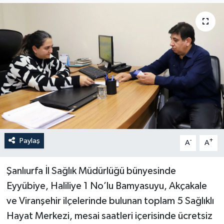
Politika
Sağlık
Spor
Teknoloji
Yaşam
Paylaş
-
+
A
A
Şanlıurfa İl Sağlık Müdürlüğü bünyesinde
Eyyübiye, Haliliye 1 No’lu Bamyasuyu, Akçakale
ve Viranşehir ilçelerinde bulunan toplam 5 Sağlıklı
Hayat Merkezi, mesai saatleri içerisinde ücretsiz