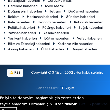
Battalgazi haberleri
Çerez Politikası
Darende haberleri
KVKK Metni
Doğanşehir haberleri
İletişim
Doğanyol haberleri
Reklam
Hekimhan haberleri
Gündem haberleri
Kale haberleri
Ekonomi haberleri
Kuluncak haberleri
Politika haberleri
Pütürge haberleri
Sağlık haberleri
Yazıhan haberleri
Yaşam haberleri
Yeşilyurt haberleri
Eğitim haberleri
Vefat Haberleri
Bilim ve Teknoloji haberleri
Kadın ve Aile haberleri
Asayiş haberleri
ÜLKE haberleri
Dünya haberleri
RSS
Copyright © 3 Nisan 2002 . Her hakkı saklıdır.
Haber Yazılımı:
TE Bilişim
En iyi site deneyimi sağlamak için çerezlerden
faydalanıyoruz. Detaylar için lütfen tıklayın.
Gizlilik politikası