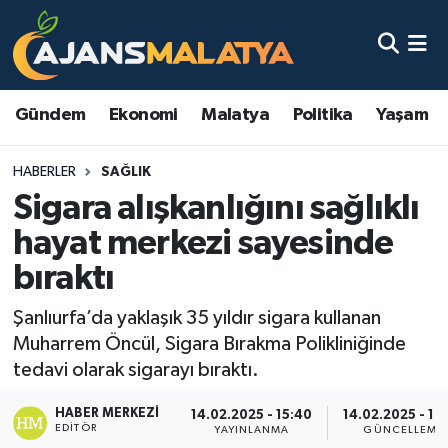
Asayiş
Malatya Nöbetçi Eczaneler
Gündem
Ekonomi
Malatya
Politika
Yaşam
Dünya
Malatya Hava Durumu
HABERLER
SAĞLIK
Eğitim
Malatya Namaz Vakitleri
Sigara alışkanlığını sağlıklı
Ekonomi
Malatya Trafik Yoğunluk Haritası
hayat merkezi sayesinde
bıraktı
Gündem
TFF 3.Lig 2.Grup Puan Durumu ve Fikstür
Şanlıurfa’da yaklaşık 35 yıldır sigara kullanan
Kadın
Tüm Manşetler
Muharrem Öncül, Sigara Bırakma Polikliniğinde
tedavi olarak sigarayı bıraktı.
Kültür & Sanat
Son Dakika Haberleri
HABER MERKEZI
14.02.2025 - 15:40
14.02.2025 - 16
EDITÖR
Magazin
Haber Arşivi
YAYINLANMA
GÜNCELLEME