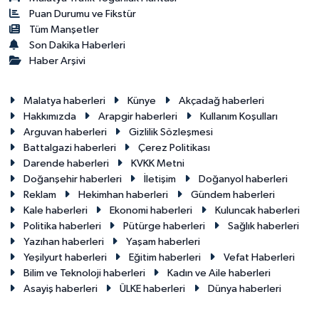
Puan Durumu ve Fikstür
Tüm Manşetler
Son Dakika Haberleri
Haber Arşivi
Malatya haberleri
Künye
Akçadağ haberleri
Hakkımızda
Arapgir haberleri
Kullanım Koşulları
Arguvan haberleri
Gizlilik Sözleşmesi
Battalgazi haberleri
Çerez Politikası
Darende haberleri
KVKK Metni
Doğanşehir haberleri
İletişim
Doğanyol haberleri
Reklam
Hekimhan haberleri
Gündem haberleri
Kale haberleri
Ekonomi haberleri
Kuluncak haberleri
Politika haberleri
Pütürge haberleri
Sağlık haberleri
Yazıhan haberleri
Yaşam haberleri
Yeşilyurt haberleri
Eğitim haberleri
Vefat Haberleri
Bilim ve Teknoloji haberleri
Kadın ve Aile haberleri
Asayiş haberleri
ÜLKE haberleri
Dünya haberleri