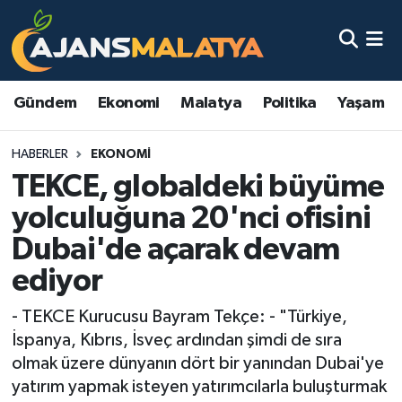
Asayiş
Malatya Nöbetçi Eczaneler
Gündem
Ekonomi
Malatya
Politika
Yaşam
Dünya
Malatya Hava Durumu
HABERLER
EKONOMI
Eğitim
Malatya Namaz Vakitleri
TEKCE, globaldeki büyüme
Ekonomi
Malatya Trafik Yoğunluk Haritası
yolculuğuna 20'nci ofisini
Dubai'de açarak devam
Gündem
TFF 3.Lig 2.Grup Puan Durumu ve Fikstür
ediyor
Kadın
Tüm Manşetler
- TEKCE Kurucusu Bayram Tekçe: - "Türkiye,
İspanya, Kıbrıs, İsveç ardından şimdi de sıra
Kültür & Sanat
Son Dakika Haberleri
olmak üzere dünyanın dört bir yanından Dubai'ye
yatırım yapmak isteyen yatırımcılarla buluşturmak
Magazin
Haber Arşivi