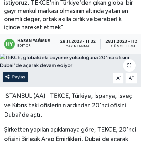
istiyoruz. TEKCE'nin Türkiye'den çıkan global bir
gayrimenkul markası olmasının altında yatan en
Politika
önemli değer, ortak akılla birlik ve beraberlik
içinde hareket etmek"
Sağlık
HASAN YAĞMUR
28.11.2023 - 11:32
28.11.2023 - 11:5
Spor
EDITÖR
YAYINLANMA
GÜNCELLEME
Teknoloji
Yaşam
Paylaş
-
+
A
A
İSTANBUL (AA) - TEKCE, Türkiye, İspanya, İsveç
ve Kıbrıs’taki ofislerinin ardından 20'nci ofisini
Dubai'de açtı.
Şirketten yapılan açıklamaya göre, TEKCE, 20'nci
ofisini Birleşik Arap Emirlikleri, Dubai'de açarak