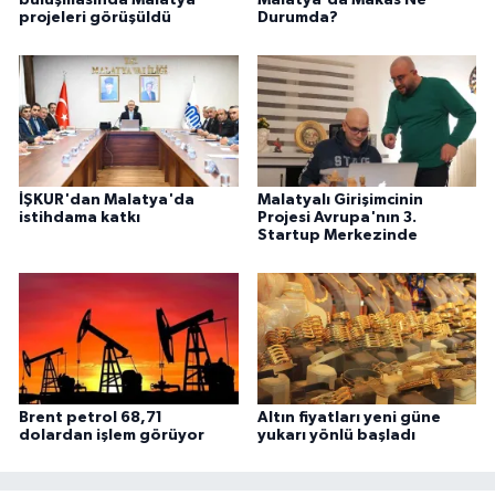
buluşmasında Malatya
Malatya'da Makas Ne
projeleri görüşüldü
Durumda?
İŞKUR'dan Malatya'da
Malatyalı Girişimcinin
istihdama katkı
Projesi Avrupa'nın 3.
Startup Merkezinde
Brent petrol 68,71
Altın fiyatları yeni güne
dolardan işlem görüyor
yukarı yönlü başladı