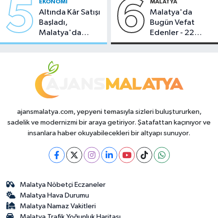
5
6
EKONOMI
MALATYA
Altında Kâr Satışı
Malatya'da
Başladı,
Bugün Vefat
Malatya'da
Edenler - 22
Makas Ne
Temmuz 2026
Durumda?
ajansmalatya.com, yepyeni temasıyla sizleri buluştururken,
sadelik ve modernizmi bir araya getiriyor. Şatafattan kaçınıyor ve
insanlara haber okuyabilecekleri bir altyapı sunuyor.
Malatya Nöbetçi Eczaneler
Malatya Hava Durumu
Malatya Namaz Vakitleri
Malatya Trafik Yoğunluk Haritası