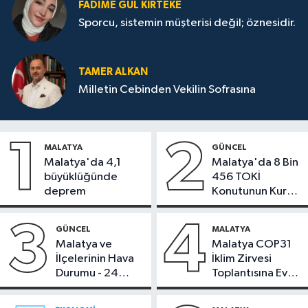
FADIME GÜL KIRTEKE
Sporcu, sistemin müşterisi değil; öznesidir.
TAMER ALKAN
Milletin Cebinden Vekilin Sofrasına
1
2
MALATYA
GÜNCEL
Malatya'da 4,1
Malatya'da 8 Bin
büyüklüğünde
456 TOKİ
deprem
Konutunun Kurası
Bugün Çekiliyor
3
4
GÜNCEL
MALATYA
Malatya ve
Malatya COP31
İlçelerinin Hava
İklim Zirvesi
Durumu - 24
Toplantısına Ev
Temmuz 2026
Sahipliği Yaptı