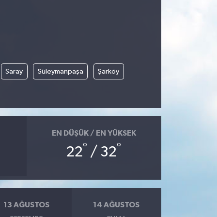
Saray
Süleymanpaşa
Şarköy
EN DÜŞÜK / EN YÜKSEK
°
°
22
/ 32
13 AĞUSTOS
14 AĞUSTOS