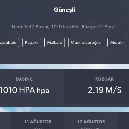
Güneşli
Nem: %47, Basınç: 1010 hpa hPa, Rüzgar: 2.19 m/s
ayrabolu
Kapaklı
Malkara
Marmaraereğlisi
Muratlı
BASINÇ
RÜZGAR
1010 HPA
2.19 M/S
hpa
11 AĞUSTOS
12 AĞUSTOS