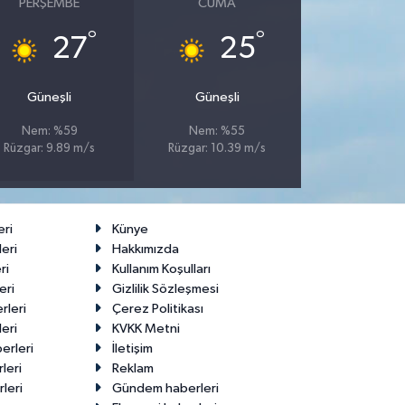
PERŞEMBE
CUMA
°
°
27
25
Güneşli
Güneşli
Nem: %59
Nem: %55
Rüzgar: 9.89 m/s
Rüzgar: 10.39 m/s
eri
Künye
eri
Hakkımızda
ri
Kullanım Koşulları
eri
Gizlilik Sözleşmesi
rleri
Çerez Politikası
eri
KVKK Metni
erleri
İletişim
leri
Reklam
leri
Gündem haberleri