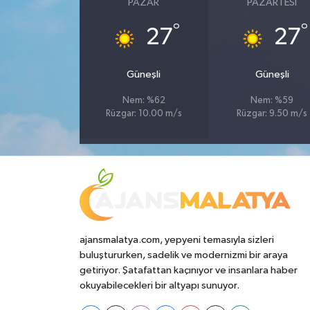
PAZAR
PAZARTESI
°
°
27
27
Güneşli
Güneşli
Nem: %62
Nem: %59
Rüzgar: 10.00 m/s
Rüzgar: 9.50 m/s
ajansmalatya.com, yepyeni temasıyla sizleri
buluştururken, sadelik ve modernizmi bir araya
getiriyor. Şatafattan kaçınıyor ve insanlara haber
okuyabilecekleri bir altyapı sunuyor.