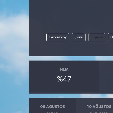
Politika
Sağlık
Spor
Çerkezköy
Çorlu
Ergene
H
Teknoloji
Yaşam
NEM
%47
09 AĞUSTOS
10 AĞUSTOS