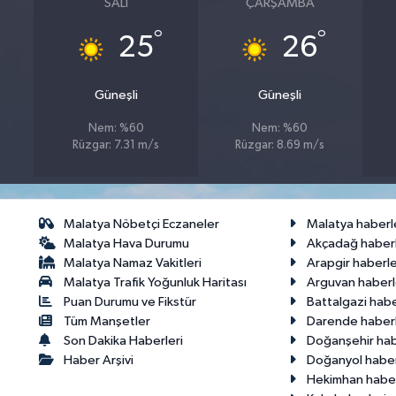
SALI
ÇARŞAMBA
°
°
25
26
Güneşli
Güneşli
Nem: %60
Nem: %60
Rüzgar: 7.31 m/s
Rüzgar: 8.69 m/s
Malatya Nöbetçi Eczaneler
Malatya haberl
Malatya Hava Durumu
Akçadağ haberl
Malatya Namaz Vakitleri
Arapgir haberle
Malatya Trafik Yoğunluk Haritası
Arguvan haberl
Puan Durumu ve Fikstür
Battalgazi habe
Tüm Manşetler
Darende haberl
Son Dakika Haberleri
Doğanşehir hab
Haber Arşivi
Doğanyol haber
Hekimhan haber