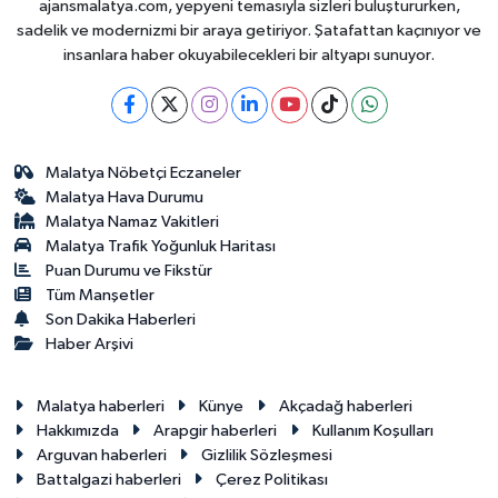
ajansmalatya.com, yepyeni temasıyla sizleri buluştururken,
sadelik ve modernizmi bir araya getiriyor. Şatafattan kaçınıyor ve
insanlara haber okuyabilecekleri bir altyapı sunuyor.
Malatya Nöbetçi Eczaneler
Malatya Hava Durumu
Malatya Namaz Vakitleri
Malatya Trafik Yoğunluk Haritası
Puan Durumu ve Fikstür
Tüm Manşetler
Son Dakika Haberleri
Haber Arşivi
Malatya haberleri
Künye
Akçadağ haberleri
Hakkımızda
Arapgir haberleri
Kullanım Koşulları
Arguvan haberleri
Gizlilik Sözleşmesi
Battalgazi haberleri
Çerez Politikası