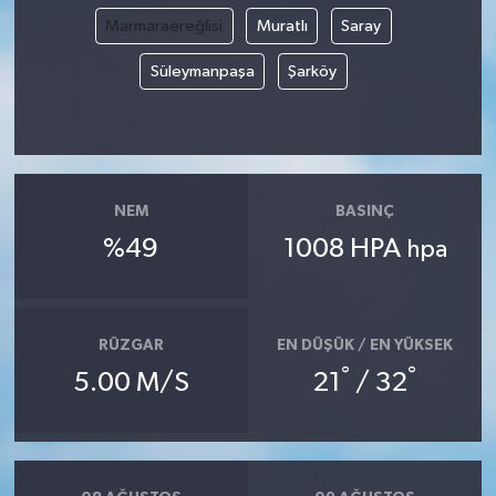
Marmaraereğlisi
Muratlı
Saray
Süleymanpaşa
Şarköy
NEM
BASINÇ
%49
1008 HPA
hpa
RÜZGAR
EN DÜŞÜK / EN YÜKSEK
°
°
5.00 M/S
21
/ 32