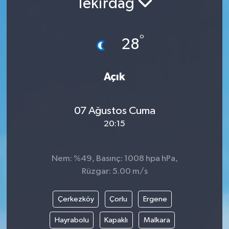
Tekirdağ
Politika
°
28
Sağlık
Spor
Açık
Teknoloji
07 Ağustos Cuma
Yaşam
20:15
Nem: %49, Basınç: 1008 hpa hPa,
Rüzgar: 5.00 m/s
Çerkezköy
Çorlu
Ergene
Hayrabolu
Kapaklı
Malkara