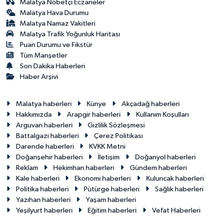
Malatya Nöbetçi Eczaneler
Malatya Hava Durumu
Malatya Namaz Vakitleri
Malatya Trafik Yoğunluk Haritası
Puan Durumu ve Fikstür
Tüm Manşetler
Son Dakika Haberleri
Haber Arşivi
Malatya haberleri
Künye
Akçadağ haberleri
Hakkımızda
Arapgir haberleri
Kullanım Koşulları
Arguvan haberleri
Gizlilik Sözleşmesi
Battalgazi haberleri
Çerez Politikası
Darende haberleri
KVKK Metni
Doğanşehir haberleri
İletişim
Doğanyol haberleri
Reklam
Hekimhan haberleri
Gündem haberleri
Kale haberleri
Ekonomi haberleri
Kuluncak haberleri
Politika haberleri
Pütürge haberleri
Sağlık haberleri
Yazıhan haberleri
Yaşam haberleri
Yeşilyurt haberleri
Eğitim haberleri
Vefat Haberleri