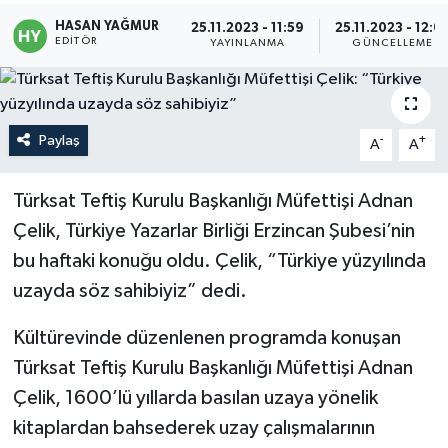
HASAN YAĞMUR
25.11.2023 - 11:59
25.11.2023 - 12:0
Politika
EDITÖR
YAYINLANMA
GÜNCELLEME
Sağlık
Spor
Paylaş
-
+
A
A
Teknoloji
Türksat Teftiş Kurulu Başkanlığı Müfettişi Adnan
Çelik, Türkiye Yazarlar Birliği Erzincan Şubesi’nin
Yaşam
bu haftaki konuğu oldu. Çelik, “Türkiye yüzyılında
uzayda söz sahibiyiz” dedi.
Kültürevinde düzenlenen programda konuşan
Türksat Teftiş Kurulu Başkanlığı Müfettişi Adnan
Çelik, 1600’lü yıllarda basılan uzaya yönelik
kitaplardan bahsederek uzay çalışmalarının