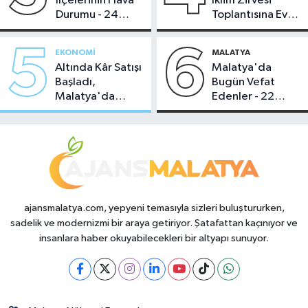
İlçelerinin Hava
İklim Zirvesi
Durumu - 24
Toplantısına Ev
Temmuz 2026
Sahipliği Yaptı
5
6
EKONOMI
MALATYA
Altında Kâr Satışı
Malatya'da
Başladı,
Bugün Vefat
Malatya'da
Edenler - 22
Makas Ne
Temmuz 2026
Durumda?
ajansmalatya.com, yepyeni temasıyla sizleri buluştururken,
sadelik ve modernizmi bir araya getiriyor. Şatafattan kaçınıyor ve
insanlara haber okuyabilecekleri bir altyapı sunuyor.