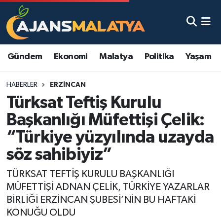
Asayiş
Malatya Nöbetçi Eczaneler
Gündem
Ekonomi
Malatya
Politika
Yaşam
Dünya
Malatya Hava Durumu
HABERLER
ERZINCAN
Eğitim
Malatya Namaz Vakitleri
Türksat Teftiş Kurulu
Ekonomi
Malatya Trafik Yoğunluk Haritası
Başkanlığı Müfettişi Çelik:
“Türkiye yüzyılında uzayda
Gündem
TFF 3.Lig 2.Grup Puan Durumu ve Fikstür
söz sahibiyiz”
Kadın
Tüm Manşetler
TÜRKSAT TEFTİŞ KURULU BAŞKANLIĞI
MÜFETTİŞİ ADNAN ÇELİK, TÜRKİYE YAZARLAR
Kültür & Sanat
Son Dakika Haberleri
BİRLİĞİ ERZİNCAN ŞUBESİ’NİN BU HAFTAKİ
KONUĞU OLDU
Magazin
Haber Arşivi