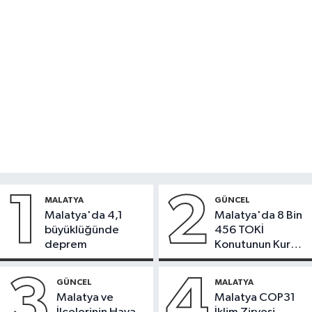
1
2
MALATYA
GÜNCEL
Malatya'da 4,1
Malatya'da 8 Bin
büyüklüğünde
456 TOKİ
deprem
Konutunun Kurası
Bugün Çekiliyor
3
4
GÜNCEL
MALATYA
Malatya ve
Malatya COP31