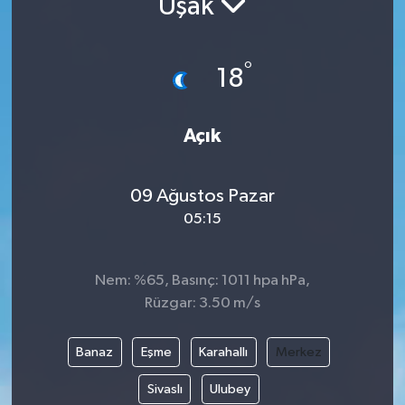
Uşak
Politika
°
18
Sağlık
Spor
Açık
Teknoloji
09 Ağustos Pazar
Yaşam
05:15
Nem: %65, Basınç: 1011 hpa hPa,
Rüzgar: 3.50 m/s
Banaz
Eşme
Karahallı
Merkez
Sivaslı
Ulubey