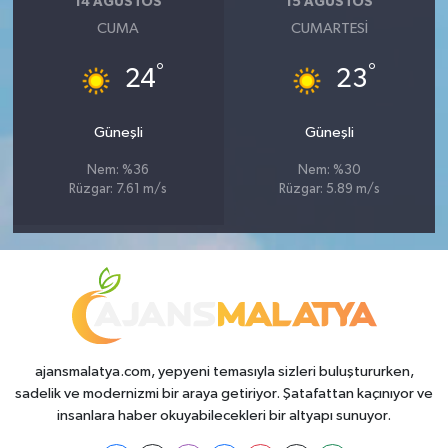
14 AĞUSTOS
15 AĞUSTOS
CUMA
CUMARTESI
°
°
24
23
Güneşli
Güneşli
Nem: %36
Nem: %30
Rüzgar: 7.61 m/s
Rüzgar: 5.89 m/s
ajansmalatya.com, yepyeni temasıyla sizleri buluştururken,
sadelik ve modernizmi bir araya getiriyor. Şatafattan kaçınıyor ve
insanlara haber okuyabilecekleri bir altyapı sunuyor.