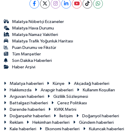
Malatya Nöbetçi Eczaneler
Malatya Hava Durumu
Malatya Namaz Vakitleri
Malatya Trafik Yoğunluk Haritası
Puan Durumu ve Fikstür
Tüm Manşetler
Son Dakika Haberleri
Haber Arşivi
Malatya haberleri
Künye
Akçadağ haberleri
Hakkımızda
Arapgir haberleri
Kullanım Koşulları
Arguvan haberleri
Gizlilik Sözleşmesi
Battalgazi haberleri
Çerez Politikası
Darende haberleri
KVKK Metni
Doğanşehir haberleri
İletişim
Doğanyol haberleri
Reklam
Hekimhan haberleri
Gündem haberleri
Kale haberleri
Ekonomi haberleri
Kuluncak haberleri