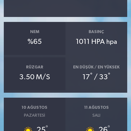
NEM
BASINÇ
%65
1011 HPA
hpa
RÜZGAR
EN DÜŞÜK / EN YÜKSEK
°
°
3.50 M/S
17
/ 33
10 AĞUSTOS
11 AĞUSTOS
PAZARTESI
SALI
°
°
25
26