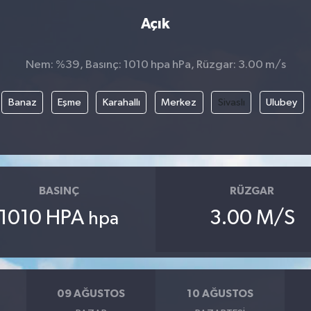
Açık
Nem: %39, Basınç: 1010 hpa hPa, Rüzgar: 3.00 m/s
Banaz
Eşme
Karahallı
Merkez
Sivaslı
Ulubey
BASINÇ
RÜZGAR
1010 HPA
3.00 M/S
hpa
09 AĞUSTOS
10 AĞUSTOS