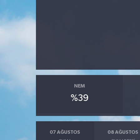
Politika
Sağlık
Spor
Teknoloji
Yaşam
NEM
%39
07 AĞUSTOS
08 AĞUSTOS