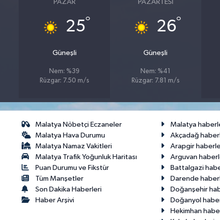
PAZAR
PAZARTESI
°
°
25
26
Güneşli
Güneşli
Nem: %39
Nem: %41
Rüzgar: 7.50 m/s
Rüzgar: 7.81 m/s
Malatya Nöbetçi Eczaneler
Malatya haberl
Malatya Hava Durumu
Akçadağ haberl
Malatya Namaz Vakitleri
Arapgir haberle
Malatya Trafik Yoğunluk Haritası
Arguvan haberl
Puan Durumu ve Fikstür
Battalgazi habe
Tüm Manşetler
Darende haberl
Son Dakika Haberleri
Doğanşehir hab
Haber Arşivi
Doğanyol haber
Hekimhan haber