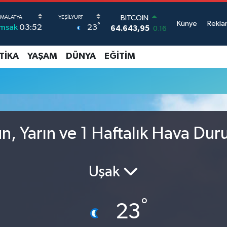
BITCOIN
Künye
Rekla
°
23
İmsak
03:52
64.643,95
0.16
DOLAR
47,6704
0
TIKA
YAŞAM
DÜNYA
EĞITIM
EURO
55,0406
-0.08
STERLİN
64,2143
0
GRAM ALTIN
6500.87
0.12
BİST100
ün, Yarın ve 1 Haftalık Hava Du
13.799
70
Uşak
°
23