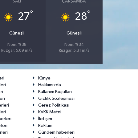
SALI
ÇARŞAMBA
°
°
27
28
Güneşli
Güneşli
Nem: %38
Nem: %34
Rüzgar: 5.69 m/s
Rüzgar: 5.31 m/s
eri
Künye
eri
Hakkımızda
ri
Kullanım Koşulları
eri
Gizlilik Sözleşmesi
rleri
Çerez Politikası
eri
KVKK Metni
erleri
İletişim
leri
Reklam
leri
Gündem haberleri