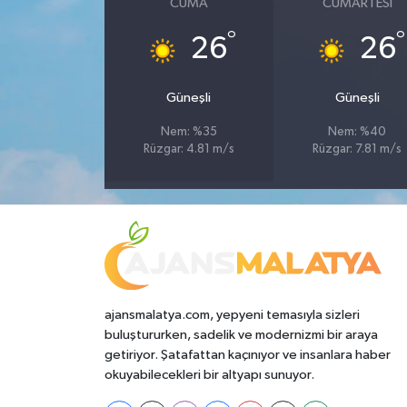
CUMA
CUMARTESI
°
°
26
26
Güneşli
Güneşli
Nem: %35
Nem: %40
Rüzgar: 4.81 m/s
Rüzgar: 7.81 m/s
ajansmalatya.com, yepyeni temasıyla sizleri
buluştururken, sadelik ve modernizmi bir araya
getiriyor. Şatafattan kaçınıyor ve insanlara haber
okuyabilecekleri bir altyapı sunuyor.