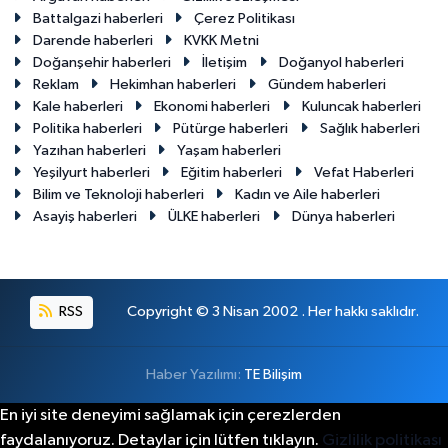
Battalgazi haberleri
Çerez Politikası
Darende haberleri
KVKK Metni
Doğanşehir haberleri
İletişim
Doğanyol haberleri
Reklam
Hekimhan haberleri
Gündem haberleri
Kale haberleri
Ekonomi haberleri
Kuluncak haberleri
Politika haberleri
Pütürge haberleri
Sağlık haberleri
Yazıhan haberleri
Yaşam haberleri
Yeşilyurt haberleri
Eğitim haberleri
Vefat Haberleri
Bilim ve Teknoloji haberleri
Kadın ve Aile haberleri
Asayiş haberleri
ÜLKE haberleri
Dünya haberleri
RSS
Copyright © 3 Nisan 2002 . Her hakkı saklıdır.
Haber Yazılımı:
TE Bilişim
En iyi site deneyimi sağlamak için çerezlerden
faydalanıyoruz. Detaylar için lütfen tıklayın.
Gizlilik politikası