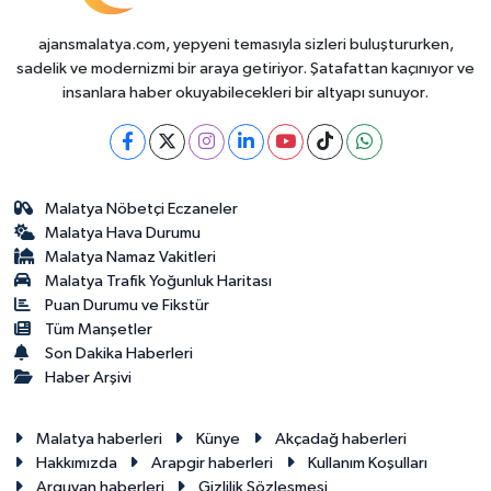
ajansmalatya.com, yepyeni temasıyla sizleri buluştururken,
sadelik ve modernizmi bir araya getiriyor. Şatafattan kaçınıyor ve
insanlara haber okuyabilecekleri bir altyapı sunuyor.
Malatya Nöbetçi Eczaneler
Malatya Hava Durumu
Malatya Namaz Vakitleri
Malatya Trafik Yoğunluk Haritası
Puan Durumu ve Fikstür
Tüm Manşetler
Son Dakika Haberleri
Haber Arşivi
Malatya haberleri
Künye
Akçadağ haberleri
Hakkımızda
Arapgir haberleri
Kullanım Koşulları
Arguvan haberleri
Gizlilik Sözleşmesi