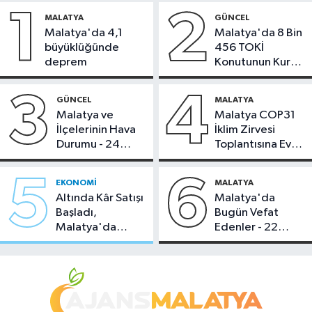
1
2
MALATYA
GÜNCEL
Malatya'da 4,1
Malatya'da 8 Bin
büyüklüğünde
456 TOKİ
deprem
Konutunun Kurası
Bugün Çekiliyor
3
4
GÜNCEL
MALATYA
Malatya ve
Malatya COP31
İlçelerinin Hava
İklim Zirvesi
Durumu - 24
Toplantısına Ev
Temmuz 2026
Sahipliği Yaptı
5
6
EKONOMI
MALATYA
Altında Kâr Satışı
Malatya'da
Başladı,
Bugün Vefat
Malatya'da
Edenler - 22
Makas Ne
Temmuz 2026
Durumda?