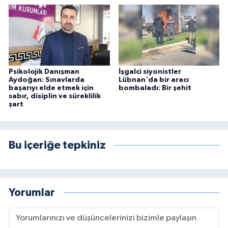
Psikolojik Danışman
İşgalci siyonistler
Aydoğan: Sınavlarda
Lübnan'da bir aracı
başarıyı elde etmek için
bombaladı: Bir şehit
sabır, disiplin ve süreklilik
şart
Bu içeriğe tepkiniz
Yorumlar