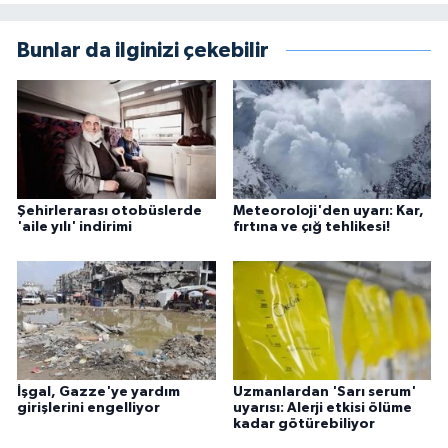
Bunlar da ilginizi çekebilir
Şehirlerarası otobüslerde
Meteoroloji'den uyarı: Kar,
'aile yılı' indirimi
fırtına ve çığ tehlikesi!
İşgal, Gazze'ye yardım
Uzmanlardan 'Sarı serum'
girişlerini engelliyor
uyarısı: Alerji etkisi ölüme
kadar götürebiliyor