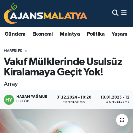
Asayiş
Malatya Nöbetçi Eczaneler
Gündem
Ekonomi
Malatya
Politika
Yaşam
Dünya
Malatya Hava Durumu
HABERLER
Eğitim
Malatya Namaz Vakitleri
Vakıf Mülklerinde Usulsüz
Ekonomi
Malatya Trafik Yoğunluk Haritası
Kiralamaya Geçit Yok!
Gündem
TFF 3.Lig 2.Grup Puan Durumu ve Fikstür
Array
HASAN YAĞMUR
Kadın
Tüm Manşetler
31.12.2024 - 10:20
18.01.2025 - 12:5
EDITÖR
YAYINLANMA
GÜNCELLEME
Kültür & Sanat
Son Dakika Haberleri
Magazin
Haber Arşivi